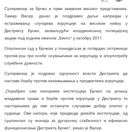
Супервизор за Брчко и први замјеник високог представника,
Тамир Васер, данас је поздравио даљи напредак у
истраживању случајева корупције на високом нивоу у
Дистрикту Брчко, захваљујући координисаној полицијској
акцији под кодним именом „Бинго“ у октобру 2011.
Општински суд у Брчком у понедјељак је потврдио оптужнице
против још три особе осумњичене за корупцију и злоупотребу
службене дужности.
Супервизор је подржао одлучност власти Дистрикта да
наставе борбу против некажњавања у предметима корупције.
„Охрабрен сам напорима институција Брчког на јачању
владавине права и борбе против корупције у Дистрикту те
настојањима да ови истакнути случајеви добију епилог у
судници. Ови напори, које предводе домаће институције, од
суштинског су значаја за дугорочну стабилност и ефикасно
функционисање Дистрикта Брчко“, рекао је Васер.