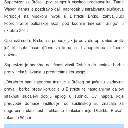
Supervizor za Brčko i prvi zamjenik visokog predstavnika, Tamir
Waser, danas je pozdravio dalji napredak u istraživanju slučajeva
korupcije na visokom nivou u Distriktu Brčko, zahvaljujući
koordiniranoj policijskoj akciji pod kodnim imenom „Bingo“ u
oktobru 2011.
Općinski sud u Brčkom u ponedjeljak je potvrdio optužnice protiv
još tri osobe osumnjičene za korupciju i zloupotrebu službene
dužnosti.
Supervizor je podržao odlučnost vlasti Distrikta da nastave borbu
protiv nekažnjavanja u predmetima korupcije.
„Ohrabren sam naporima institucija Brčkog na jačanju vladavine
prava i borbe protiv korupcije u Distriktu te nastojanjima da ovi
istaknuti slučajevi dobiju epilog u sudnici. Ovi napori, koje
predvode domaće institucije, od suštinskog su značaja za
dugoročnu stabilnost i efikasno funkcioniranje Distrikta Brčko“,
rekao je Waser.