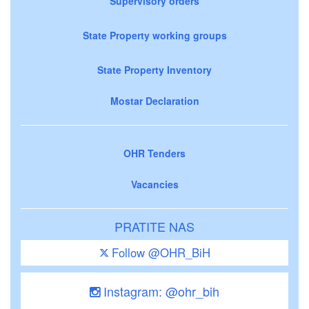
Supervisory orders
State Property working groups
State Property Inventory
Mostar Declaration
OHR Tenders
Vacancies
PRATITE NAS
Follow @OHR_BiH
Instagram: @ohr_bih