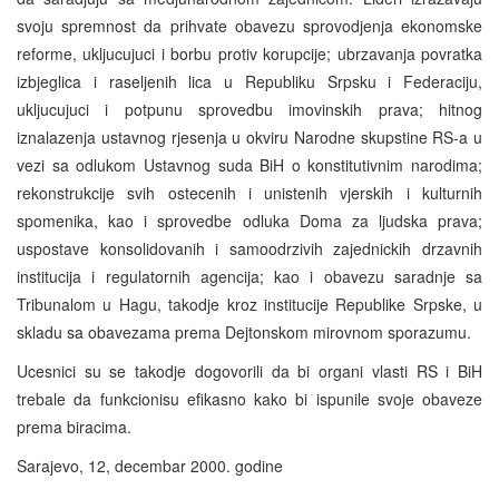
svoju spremnost da prihvate obavezu sprovodjenja ekonomske
reforme, ukljucujuci i borbu protiv korupcije; ubrzavanja povratka
izbjeglica i raseljenih lica u Republiku Srpsku i Federaciju,
ukljucujuci i potpunu sprovedbu imovinskih prava; hitnog
iznalazenja ustavnog rjesenja u okviru Narodne skupstine RS-a u
vezi sa odlukom Ustavnog suda BiH o konstitutivnim narodima;
rekonstrukcije svih ostecenih i unistenih vjerskih i kulturnih
spomenika, kao i sprovedbe odluka Doma za ljudska prava;
uspostave konsolidovanih i samoodrzivih zajednickih drzavnih
institucija i regulatornih agencija; kao i obavezu saradnje sa
Tribunalom u Hagu, takodje kroz institucije Republike Srpske, u
skladu sa obavezama prema Dejtonskom mirovnom sporazumu.
Ucesnici su se takodje dogovorili da bi organi vlasti RS i BiH
trebale da funkcionisu efikasno kako bi ispunile svoje obaveze
prema biracima.
Sarajevo, 12, decembar 2000. godine