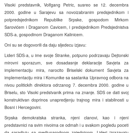
Visoki predstavnik, Volfgang Petric, susreo se 12. decembra
2000. godine u Sarajevu sa novoizabranim predsjednikom i
potpredsjednikom Republike Srpske, gospodom Mirkom
Sarovićem i Draganom Cavicem, i predsjednikom Predsjednistva
SDS-a, gospodinom Draganom Kalinicem.
Oni su se dogovorili da daju sljedecu izjavu:
Lideri SDS-a, u ime svoje Stranke, potpuno podrzavaju Dejtonski
mirovni sporazum, sve dosadasnje deklaracije Savjeta za
implementaciju mira, narocito Briselski dokument Savjeta za
implementaciju mira i Komunike sa sastanka Upravnog odbora na
nivou politickih direktora odrzanog 7. decembra 2000. godine u
Briselu, sto Visoki predstvanik prima na znanje. SDS ce dati svoj
konstruktivan doprinos unapredjenju trajnog mira i stabilnosti u
Bosni i Hercegovini.
Srpska demokratska stranka, njeni clanovi, kao i njeni
predstavnici na svim nivoima ce odmah i u svakom pogledu poceti
da saradjuju sa medjunarodnom zajednicom. Lideri izrazavaju