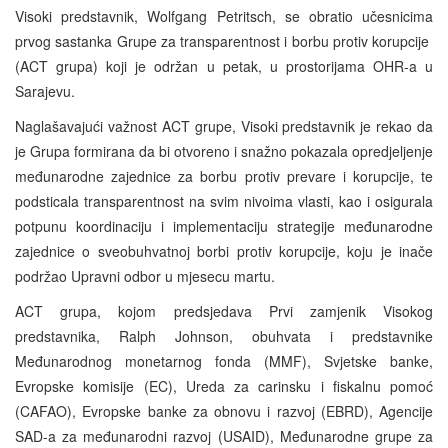
Visoki predstavnik, Wolfgang Petritsch, se obratio učesnicima
prvog sastanka Grupe za transparentnost i borbu protiv korupcije
(ACT grupa) koji je održan u petak, u prostorijama OHR-a u
Sarajevu.
Naglašavajući važnost ACT grupe, Visoki predstavnik je rekao da
je Grupa formirana da bi otvoreno i snažno pokazala opredjeljenje
međunarodne zajednice za borbu protiv prevare i korupcije, te
podsticala transparentnost na svim nivoima vlasti, kao i osigurala
potpunu koordinaciju i implementaciju strategije međunarodne
zajednice o sveobuhvatnoj borbi protiv korupcije, koju je inače
podržao Upravni odbor u mjesecu martu.
ACT grupa, kojom predsjedava Prvi zamjenik Visokog
predstavnika, Ralph Johnson, obuhvata i predstavnike
Međunarodnog monetarnog fonda (MMF), Svjetske banke,
Evropske komisije (EC), Ureda za carinsku i fiskalnu pomoć
(CAFAO), Evropske banke za obnovu i razvoj (EBRD), Agencije
SAD-a za međunarodni razvoj (USAID), Međunarodne grupe za