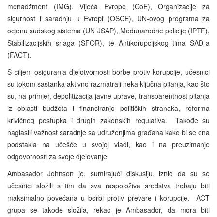
menadžment (IMG), Vijeća Evrope (CoE), Organizacije za
sigurnost i saradnju u Evropi (OSCE), UN-ovog programa za
ocjenu sudskog sistema (UN JSAP), Međunarodne policije (IPTF),
Stabilizacijskih snaga (SFOR), te Antikorupcijskog tima SAD-a
(FACT).
S ciljem osiguranja djelotvornosti borbe protiv korupcije, učesnici
su tokom sastanka aktivno razmatrali neka ključna pitanja, kao što
su, na primjer, depolitizacija javne uprave, transparentnost pitanja
iz oblasti budžeta i finansiranje političkih stranaka, reforma
krivičnog postupka i drugih zakonskih regulativa. Takođe su
naglasili važnost saradnje sa udruženjima građana kako bi se ona
podstakla na učešće u svojoj vladi, kao i na preuzimanje
odgovornosti za svoje djelovanje.
Ambasador Johnson je, sumirajući diskusiju, iznio da su se
učesnici složili s tim da sva raspoloživa sredstva trebaju biti
maksimalno povećana u borbi protiv prevare i korupcije. ACT
grupa se takođe složila, rekao je Ambasador, da mora biti