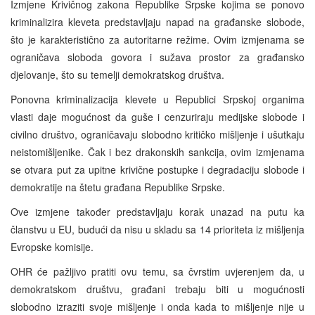
Izmjene Krivičnog zakona Republike Srpske kojima se ponovo
kriminalizira kleveta predstavljaju napad na građanske slobode,
što je karakteristično za autoritarne režime. Ovim izmjenama se
ograničava sloboda govora i sužava prostor za građansko
djelovanje, što su temelji demokratskog društva.
Ponovna kriminalizacija klevete u Republici Srpskoj organima
vlasti daje mogućnost da guše i cenzuriraju medijske slobode i
civilno društvo, ograničavaju slobodno kritičko mišljenje i ušutkaju
neistomišljenike. Čak i bez drakonskih sankcija, ovim izmjenama
se otvara put za upitne krivične postupke i degradaciju slobode i
demokratije na štetu građana Republike Srpske.
Ove izmjene također predstavljaju korak unazad na putu ka
članstvu u EU, budući da nisu u skladu sa 14 prioriteta iz mišljenja
Evropske komisije.
OHR će pažljivo pratiti ovu temu, sa čvrstim uvjerenjem da, u
demokratskom društvu, građani trebaju biti u mogućnosti
slobodno izraziti svoje mišljenje i onda kada to mišljenje nije u