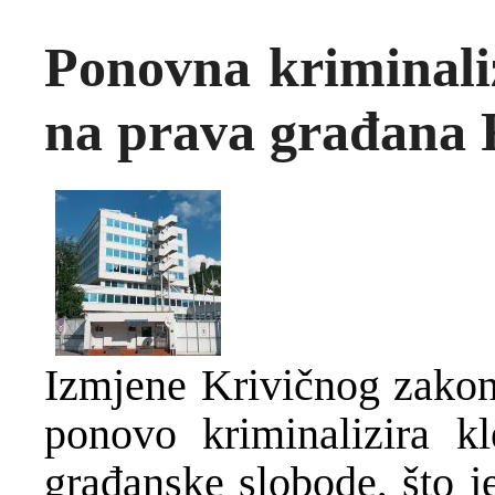
Ponovna kriminaliz
na prava građana
Izmjene Krivičnog zakon
ponovo kriminalizira kl
građanske slobode, što je