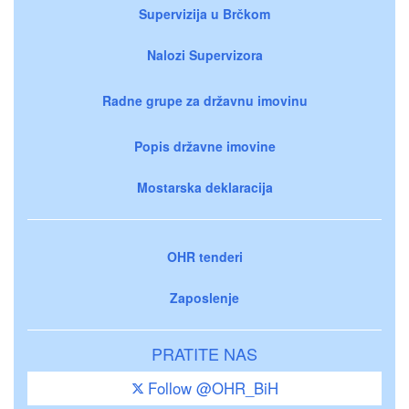
Supervizija u Brčkom
Nalozi Supervizora
Radne grupe za državnu imovinu
Popis državne imovine
Mostarska deklaracija
OHR tenderi
Zaposlenje
PRATITE NAS
Follow @OHR_BiH