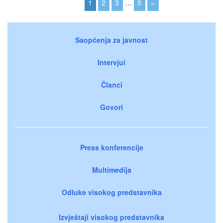
1
2
3
…
5
»
Saopćenja za javnost
Intervjui
Članci
Govori
Press konferencije
Multimedija
Odluke visokog predstavnika
Izvještaji visokog predstavnika