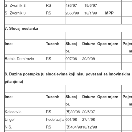
SI Zvornik 3
RS
486/97
19/6/97
SI Zvornik 3
RS
2650/99
18/1/99
MPP
7. Slucaj nestanka
Ime:
Tuzeni:
Slucaj
Datum:
Opce mjere
Poje
br.
m
Berbic-Demirovic
RS
007/96
30/9/98
8. Duzina postupka (u slucajevima koji nisu povezani sa imovinskim
pitanjima)
Ime:
Tuzeni:
Slucaj
Datum:
Opce mjere
Poje
br.
m
Kelecevic
RS
(B)30/96
20/6/97
Unger
Federacija
601/98
27/4/98
N.S.
RS
(B)404/98
18/12/98