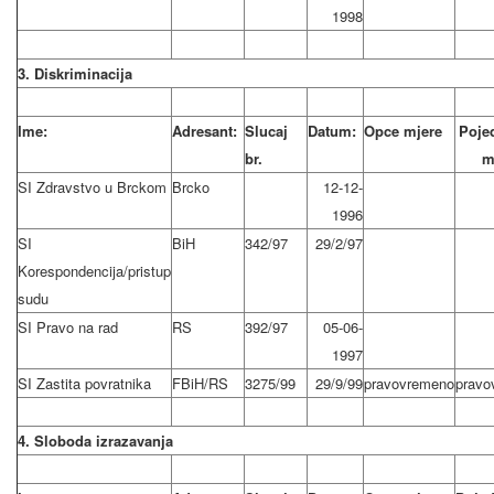
1998
3. Diskriminacija
Ime:
Adresant:
Slucaj
Datum:
Opce mjere
Poje
br.
m
SI Zdravstvo u Brckom
Brcko
12-12-
1996
SI
BiH
342/97
29/2/97
Korespondencija/pristup
sudu
SI Pravo na rad
RS
392/97
05-06-
1997
SI Zastita povratnika
FBiH/RS
3275/99
29/9/99
pravovremeno
pravo
4. Sloboda izrazavanja