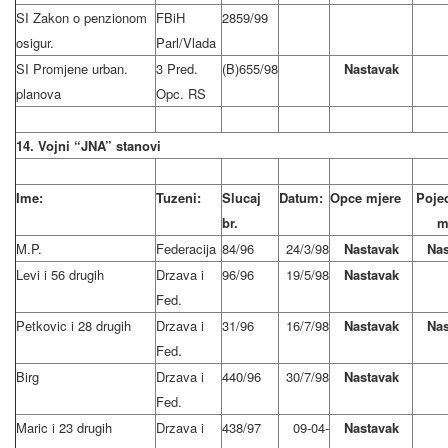
SI Zakon o penzionom
FBiH
2859/99
osigur.
Parl/Vlada
SI Promjene urban.
3 Pred.
(B)655/98
Nastavak
planova
Opc. RS
14. Vojni “JNA” stanovi
Ime:
Tuzeni:
Slucaj
Datum:
Opce mjere
Poje
br.
m
M.P.
Federacija
84/96
24/3/98
Nastavak
Nas
Levi i 56 drugih
Drzava i
96/96
19/5/98
Nastavak
Fed.
Petkovic i 28 drugih
Drzava i
31/96
16/7/98
Nastavak
Nas
Fed.
Birg
Drzava i
440/96
30/7/98
Nastavak
Fed.
Maric i 23 drugih
Drzava i
438/97
09-04-
Nastavak