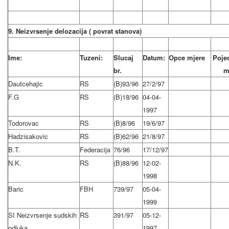
9. Neizvrsenje delozacija ( povrat stanova)
Ime:
Tuzeni:
Slucaj
Datum:
Opce mjere
Poje
br.
m
Dautcehajic
RS
(B)93/96
27/2/97
F.G
RS
(B)18/96
04-04-
1997
Todorovac
RS
(B)8/96
19/6/97
Hadzisakovic
RS
(B)62/96
21/8/97
B.T.
Federacija
76/96
17/12/97
N.K.
RS
(B)88/96
12-02-
1998
Baric
FBH
739/97
05-04-
1999
SI Neizvrsenje sudskih
RS
391/97
05-12-
odluka
1997