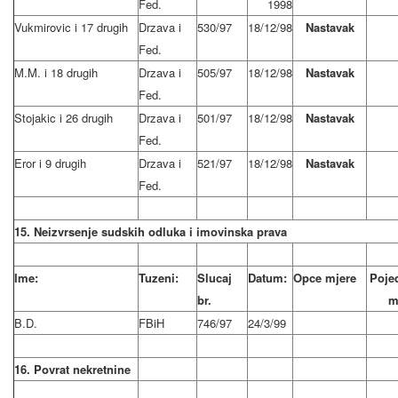
Fed.
1998
Vukmirovic i 17 drugih
Drzava i
530/97
18/12/98
Nastavak
Fed.
M.M. i 18 drugih
Drzava i
505/97
18/12/98
Nastavak
Fed.
Stojakic i 26 drugih
Drzava i
501/97
18/12/98
Nastavak
Fed.
Eror i 9 drugih
Drzava i
521/97
18/12/98
Nastavak
Fed.
15. Neizvrsenje sudskih odluka i imovinska prava
Ime:
Tuzeni:
Slucaj
Datum:
Opce mjere
Poje
br.
m
B.D.
FBiH
746/97
24/3/99
16. Povrat nekretnine