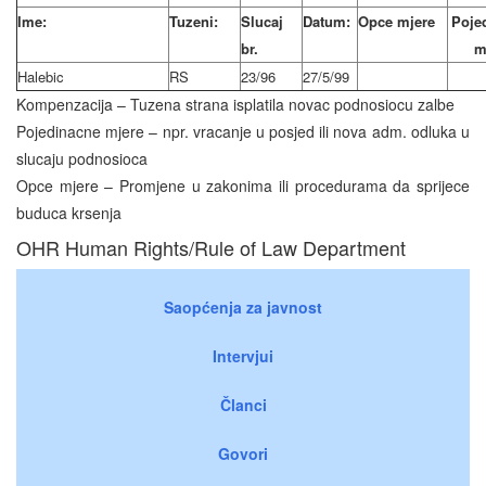
Ime:
Tuzeni:
Slucaj
Datum:
Opce mjere
Poje
br.
m
Halebic
RS
23/96
27/5/99
Kompenzacija – Tuzena strana isplatila novac podnosiocu zalbe
Pojedinacne mjere – npr. vracanje u posjed ili nova adm. odluka u
slucaju podnosioca
Opce mjere – Promjene u zakonima ili procedurama da sprijece
buduca krsenja
OHR Human Rights/Rule of Law Department
Saopćenja za javnost
Intervjui
Članci
Govori