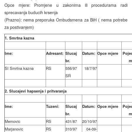
Opce mjere: Promjene u zakonima ili procedurama radi
sprecavanja buducih krsenja
(Prazno): nema preporuka Ombudsmena za BiH ( nema potrebe
za postivanjem)
1. Smrtna kazna
Ime:
Adresant:
Slucaj
Datum:
Opce mjere
Poje
br.
m
SI Smrtna kazna
RS
556/97
18/7/97
SR
2. Slucajevi hapsenja i pritvaranja
Ime:
Tuzeni:
Slucaj
Datum:
Opce mjere
Poje
br.
m
Memovic
RS
431/87
20/10/97
Marjanovic
RS
310/97
04-09-