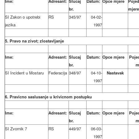
Ime:
Adresant:
Slucaj
Datum:
Opce mjere
Pojed
br.
mjere
SI Zakon o upotrebi
RS
345/97
04-02-
jezika
1997
5. Pravo na zivot; zlostavljanje
Ime:
Adresant:
Slucaj
Datum:
Opce mjere
Poje
br.
m
SI Incident u Mostaru
Federacija
348/97
04-10-
Nastavak
1997
6. Pravicno saslusanje u krivicnom postupku
Ime:
Adresant:
Slucaj
Datum:
Opce mjere
Poje
br.
m
SI Zvornik 7
RS
449/97
06-03-
1997