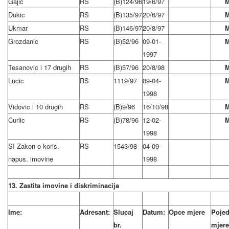
Gajic
RS
(B)124/96
19/6/97
Dukic
RS
(B)135/97
20/6/97
Ukmar
RS
(B)146/97
20/8/97
Grozdanic
RS
(B)52/96
09-01-
1997
Tesanovic i 17 drugih
RS
(B)57/96
20/8/98
Lucic
RS
1119/97
09-04-
1998
Vidovic i 10 drugih
RS
(B)9/96
16/10/98
Curlic
RS
(B)78/96
12-02-
1998
SI Zakon o koris.
RS
1543/98
04-09-
napus. imovine
1998
13. Zastita imovine i diskriminacija
Ime:
Adresant:
Slucaj
Datum:
Opce mjere
Pojed
br.
mjere