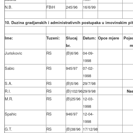
N.B.
FBiH
245/96
16/6/99
10. Duzina gradjanskih i administrativnih postupaka u imovinskim pi
Ime:
Tuzeni:
Slucaj
Datum:
Opce mjere
Poje
br.
m
Juriskovic
RS
(B)6/96
04-09-
1998
Sabic
RS
945/97
07-02-
1998
S.A.
RS
(B)5/96
29/7/98
R.I.
RS
(B)102/96
29/9/98
Nas
M.R.
RS
(B)25/96
12-03-
1998
Spahic
RS
946/97
12-04-
1998
G.T.
RS
(B)38/96
17/12/98