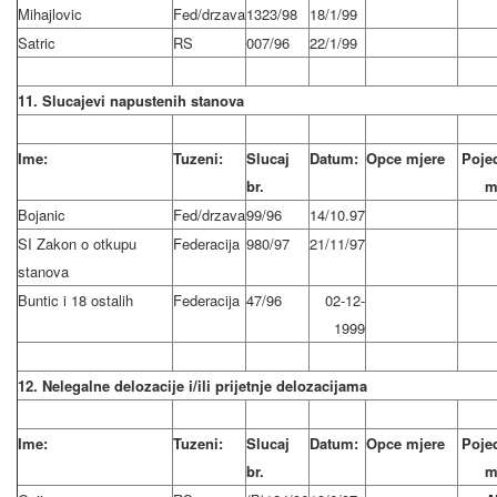
Mihajlovic
Fed/drzava
1323/98
18/1/99
Satric
RS
007/96
22/1/99
11. Slucajevi napustenih stanova
Ime:
Tuzeni:
Slucaj
Datum:
Opce mjere
Poje
br.
m
Bojanic
Fed/drzava
99/96
14/10.97
SI Zakon o otkupu
Federacija
980/97
21/11/97
stanova
Buntic i 18 ostalih
Federacija
47/96
02-12-
1999
12. Nelegalne delozacije i/ili prijetnje delozacijama
Ime:
Tuzeni:
Slucaj
Datum:
Opce mjere
Poje
br.
m