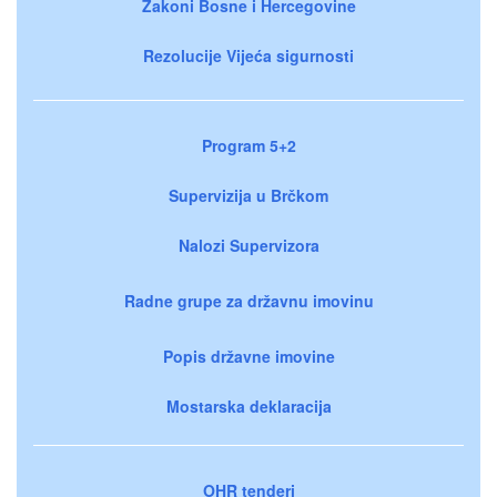
Zakoni Bosne i Hercegovine
Rezolucije Vijeća sigurnosti
Program 5+2
Supervizija u Brčkom
Nalozi Supervizora
Radne grupe za državnu imovinu
Popis državne imovine
Mostarska deklaracija
OHR tenderi