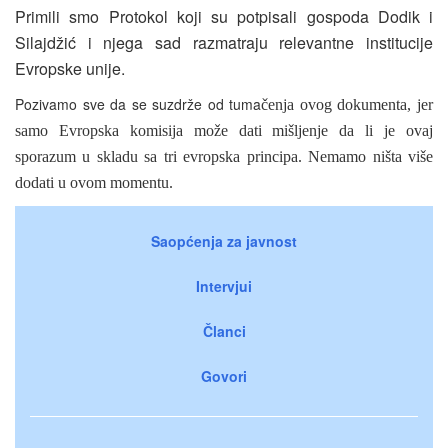
Primili smo Protokol koji su potpisali gospoda Dodik i
Silajdžić i njega sad razmatraju relevantne institucije
Evropske unije.
Pozivamo sve da se suzdrže od tuma
čenja ovog dokumenta, jer
samo Evropska komisija može dati mišljenje da li je ovaj
sporazum u skladu sa tri evropska principa. Nemamo ništa više
dodati u ovom momentu.
Saopćenja za javnost
Intervjui
Članci
Govori