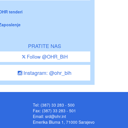
OHR tenderi
Zaposlenje
PRATITE NAS
Follow @OHR_BiH
Instagram: @ohr_bih
Tel: (387) 33 283 - 500
Fax: (387) 33 283 - 501
Email:
srd@ohr.int
Emerika Bluma 1, 71000 Sarajevo