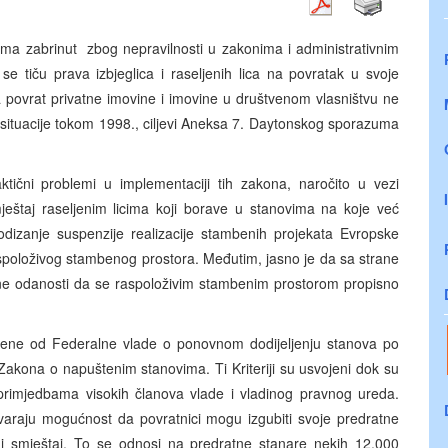
oma zabrinut zbog nepravilnosti u zakonima i administrativnim
e tiču prava izbjeglica i raseljenih lica na povratak u svoje
 povrat privatne imovine i imovine u društvenom vlasništvu ne
 situacije tokom 1998., ciljevi Aneksa 7. Daytonskog sporazuma
aktični problemi u implementaciji tih zakona, naročito u vezi
ještaj raseljenim licima koji borave u stanovima na koje već
odizanje suspenzije realizacije stambenih projekata Evropske
spoloživog stambenog prostora. Međutim, jasno je da sa strane
atne odanosti da se raspoloživim stambenim prostorom propisno
svojene od Federalne vlade o ponovnom dodijeljenju stanova po
akona o napuštenim stanovima. Ti Kriteriji su usvojeni dok su
 primjedbama visokih članova vlade i vladinog pravnog ureda.
tvaraju mogućnost da povratnici mogu izgubiti svoje predratne
vni smještaj. To se odnosi na predratne stanare nekih 12.000