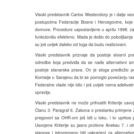
Visoki predstavnik Carlos Westendorp je i dalje ve
postupcima Federacije Bosne i Hercegovine, koje s
domove. Procedure uspostavljene u aprilu 1998. za
funkcionišu efektivno. Mada je došlo do poboljšanja
su još uvijek daleko od toga da budu realizovani.
Visoki predstavnik priznaje da postoje stvarni pr
odredbe koja predviđa da se nađe alternativni sm
postoje stanarska prava. On je stoga predložio p
Komisije u Sarajevu da bi se pomoglo povećanju ra
Federalne vlade nije bilo i još uvijek nema adekv
upravlja.
Visoki predstavnik ne može prihvatiti Kriterije u
Članu 3. Paragraf 6. Zakona o prestanku primjene Z
pregovori sa OHR-om još bili u toku, i to uprkos
Usvojene Kriterije su jasno protivne Aneksu 7. i o
stanove i istovremeno biti uskraćeni za alternati