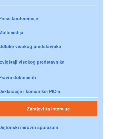
Press konferencije
Multimedija
Odluke visokog predstavnika
Izvještaji visokog predstavnika
Pravni dokumenti
Deklaracije i komunikei PIC-a
Zahtjevi za intervjue
Dejtonski mirovni sporazum