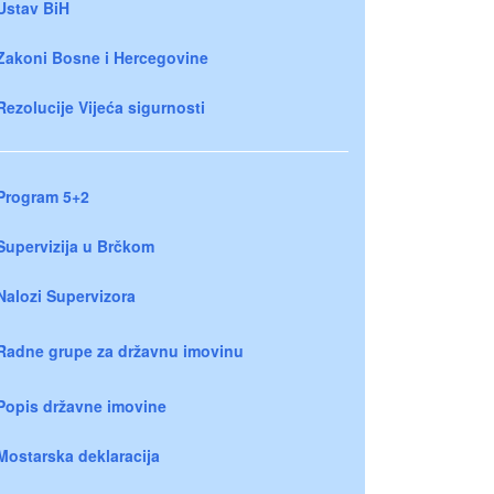
Ustav BiH
Zakoni Bosne i Hercegovine
Rezolucije Vijeća sigurnosti
Program 5+2
Supervizija u Brčkom
Nalozi Supervizora
Radne grupe za državnu imovinu
Popis državne imovine
Mostarska deklaracija