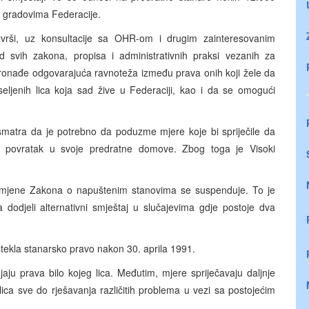
m gradovima Federacije.
zvrši, uz konsultacije sa OHR-om i drugim zainteresovanim
svih zakona, propisa i administrativnih praksi vezanih za
pronađe odgovarajuća ravnoteža između prava onih koji žele da
seljenih lica koja sad žive u Federaciji, kao i da se omogući
 smatra da je potrebno da poduzme mjere koje bi spriječile da
 na povratak u svoje predratne domove. Zbog toga je Visoki
mjene Zakona o napuštenim stanovima se suspenduje. To je
dodjeli alternativni smještaj u slučajevima gdje postoje dva
ekla stanarsko pravo nakon 30. aprila 1991.
aju prava bilo kojeg lica. Međutim, mjere spriječavaju daljnje
lica sve do rješavanja različitih problema u vezi sa postojećim