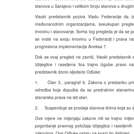
stanova u Sarajevu i velikom broju stanova u drugi
Visoki predstavnik poziva Vladu Federacije da i
međunarodnim organizacijama, sveukupan pregled 
imovinu i stanovanje. Svrha tog pregleda je da se 
se vrate na svoju imovinu u Federaciji i prava ra
progresivna implementacija Aneksa 7.
Dok se ovaj pregled ne završi, Visoki predstavnik
izbjeglice i raseljena lica trajno izgube pravo
predstavnik donio sljedeće Odluke:
1. Član 3., paragraf 6. Zakona o prestanku pri
odredba koja dopušta da se predratnim stanarima 
stanarska prava na isti stan.
2. Suspenduje se prodaja stanova licima koja su st
Ove mjere ne mijenjaju zakone niti se trajno mijenj
pogoršanje pravnog položaja izbjeglica i raseljenih 
zakonima. Ove Odluke ostaju na snazi do daljnjeg.