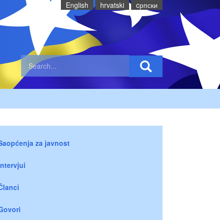
English
hrvatski
cрпски
Saopćenja za javnost
Intervjui
Članci
Govori