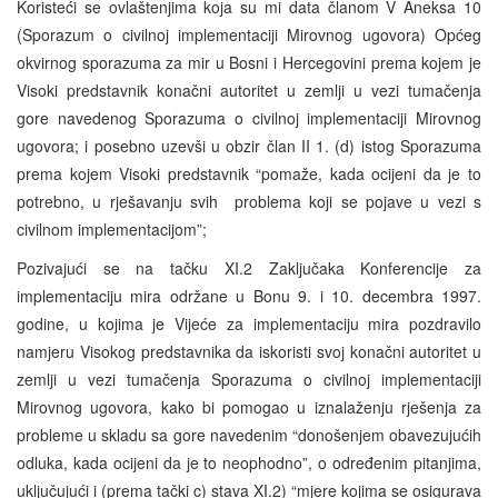
Koristeći se ovlaštenjima koja su mi data članom V Aneksa 10
(Sporazum o civilnoj implementaciji Mirovnog ugovora) Općeg
okvirnog sporazuma za mir u Bosni i Hercegovini prema kojem je
Visoki predstavnik konačni autoritet u zemlji u vezi tumačenja
gore navedenog Sporazuma o civilnoj implementaciji Mirovnog
ugovora; i posebno uzevši u obzir član II 1. (d) istog Sporazuma
prema kojem Visoki predstavnik “pomaže, kada ocijeni da je to
potrebno, u rješavanju svih problema koji se pojave u vezi s
civilnom implementacijom”;
Pozivajući se na tačku XI.2 Zaključaka Konferencije za
implementaciju mira održane u Bonu 9. i 10. decembra 1997.
godine, u kojima je Vijeće za implementaciju mira pozdravilo
namjeru Visokog predstavnika da iskoristi svoj konačni autoritet u
zemlji u vezi tumačenja Sporazuma o civilnoj implementaciji
Mirovnog ugovora, kako bi pomogao u iznalaženju rješenja za
probleme u skladu sa gore navedenim “donošenjem obavezujućih
odluka, kada ocijeni da je to neophodno”, o određenim pitanjima,
uključujući i (prema tački c) stava XI.2) “mjere kojima se osigurava