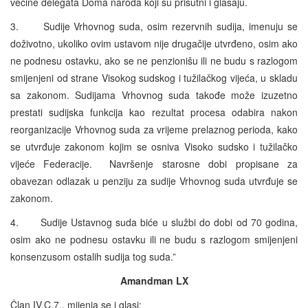
većine delegata Doma naroda koji su prisutni i glasaju.
3. Sudije Vrhovnog suda, osim rezervnih sudija, imenuju se
doživotno, ukoliko ovim ustavom nije drugačije utvrđeno, osim ako
ne podnesu ostavku, ako se ne penzionišu ili ne budu s razlogom
smijenjeni od strane Visokog sudskog i tužilačkog vijeća, u skladu
sa zakonom. Sudijama Vrhovnog suda takođe može izuzetno
prestati sudijska funkcija kao rezultat procesa odabira nakon
reorganizacije Vrhovnog suda za vrijeme prelaznog perioda, kako
se utvrđuje zakonom kojim se osniva Visoko sudsko i tužilačko
vijeće Federacije. Navršenje starosne dobi propisane za
obavezan odlazak u penziju za sudije Vrhovnog suda utvrđuje se
zakonom.
4. Sudije Ustavnog suda biće u službi do dobi od 70 godina,
osim ako ne podnesu ostavku ili ne budu s razlogom smijenjeni
konsenzusom ostalih sudija tog suda.”
Amandman LX
Član IV.C.7,. mijenja se i glasi: