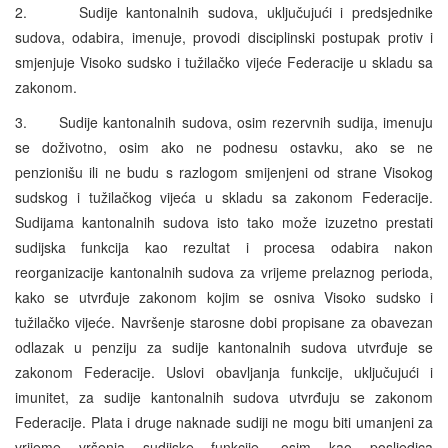
2. Sudije kantonalnih sudova, uključujući i predsjednike
sudova, odabira, imenuje, provodi disciplinski postupak protiv i
smjenjuje Visoko sudsko i tužilačko vijeće Federacije u skladu sa
zakonom.
3. Sudije kantonalnih sudova, osim rezervnih sudija, imenuju
se doživotno, osim ako ne podnesu ostavku, ako se ne
penzionišu ili ne budu s razlogom smijenjeni od strane Visokog
sudskog i tužilačkog vijeća u skladu sa zakonom Federacije.
Sudijama kantonalnih sudova isto tako može izuzetno prestati
sudijska funkcija kao rezultat i procesa odabira nakon
reorganizacije kantonalnih sudova za vrijeme prelaznog perioda,
kako se utvrđuje zakonom kojim se osniva Visoko sudsko i
tužilačko vijeće. Navršenje starosne dobi propisane za obavezan
odlazak u penziju za sudije kantonalnih sudova utvrđuje se
zakonom Federacije. Uslovi obavljanja funkcije, uključujući i
imunitet, za sudije kantonalnih sudova utvrđuju se zakonom
Federacije. Plata i druge naknade sudiji ne mogu biti umanjeni za
vrijeme vršenja sudijske funkcije, osim kao posljedica