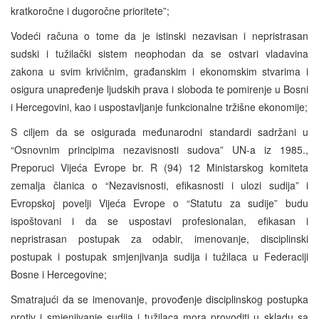
kratkoročne i dugoročne prioritete”;
Vodeći računa o tome da je istinski nezavisan i nepristrasan
sudski i tužilački sistem neophodan da se ostvari vladavina
zakona u svim krivičnim, građanskim i ekonomskim stvarima i
osigura unapređenje ljudskih prava i sloboda te pomirenje u Bosni
i Hercegovini, kao i uspostavljanje funkcionalne tržišne ekonomije;
S ciljem da se osigurada međunarodni standardi sadržani u
“Osnovnim principima nezavisnosti sudova” UN-a iz 1985.,
Preporuci Vijeća Evrope br. R (94) 12 Ministarskog komiteta
zemalja članica o “Nezavisnosti, efikasnosti i ulozi sudija” i
Evropskoj povelji Vijeća Evrope o “Statutu za sudije” budu
ispoštovani i da se uspostavi profesionalan, efikasan i
nepristrasan postupak za odabir, imenovanje, disciplinski
postupak i postupak smjenjivanja sudija i tužilaca u Federaciji
Bosne i Hercegovine;
Smatrajući da se imenovanje, provođenje disciplinskog postupka
protiv i smjenjivanje sudija i tužilaca mora provoditi u skladu sa