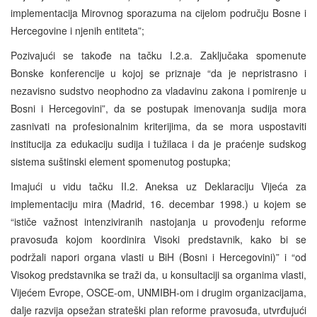
implementacija Mirovnog sporazuma na cijelom području Bosne i
Hercegovine i njenih entiteta”;
Pozivajući se takođe na tačku I.2.a. Zaključaka spomenute
Bonske konferencije u kojoj se priznaje “da je nepristrasno i
nezavisno sudstvo neophodno za vladavinu zakona i pomirenje u
Bosni i Hercegovini”, da se postupak imenovanja sudija mora
zasnivati na profesionalnim kriterijima, da se mora uspostaviti
institucija za edukaciju sudija i tužilaca i da je praćenje sudskog
sistema suštinski element spomenutog postupka;
Imajući u vidu tačku II.2. Aneksa uz Deklaraciju Vijeća za
implementaciju mira (Madrid, 16. decembar 1998.) u kojem se
“ističe važnost intenziviranih nastojanja u provođenju reforme
pravosuđa kojom koordinira Visoki predstavnik, kako bi se
podržali napori organa vlasti u BiH (Bosni i Hercegovini)” i “od
Visokog predstavnika se traži da, u konsultaciji sa organima vlasti,
Vijećem Evrope, OSCE-om, UNMIBH-om i drugim organizacijama,
dalje razvija opsežan strateški plan reforme pravosuđa, utvrđujući