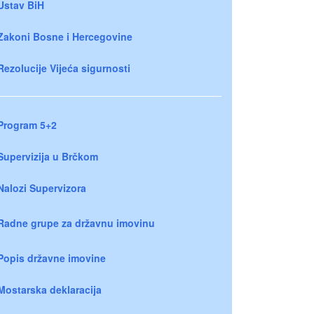
Ustav BiH
Zakoni Bosne i Hercegovine
Rezolucije Vijeća sigurnosti
Program 5+2
Supervizija u Brčkom
Nalozi Supervizora
Radne grupe za državnu imovinu
Popis državne imovine
Mostarska deklaracija