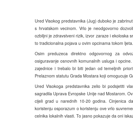
Ured Visokog predstavnika (Jug) duboko je zabrinu
s hrvatskom vecinom. Vrlo je neodgovorno dozvoli
ozbiljni je zdravstveni rizik, izvor zaraze i ekoloska 
to tradicionalna pojava u ovim opcinama tokom ljeta
Osim preduzeca direktno odgovornog za odvo
osiguravanje osnovnih komunalnih usluga i opcine
zajednice i trebalo bi biti jedan od temeljnih prio
Prelaznom statutu Grada Mostara koji omogucuje G
Ured Visokoga predstavnika zelio bi podsjetiti vl
sagradila Uprava Evropske Unije nad Mostarom. Ova
cijeli grad u narednih 10-20 godina. Cinjenica 
koristenju osporazum o koristenju ove vrlo suvremene
celnika lokalnih vlasti. To jasno pokazuje da oni isk