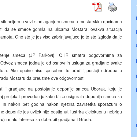
t situacijom u vezi s odlaganjem smeca u mostarskim opcinama
ti da se smece gomila na ulicama Mostara; ovakva situacija
sramota. Ono sto je jos vise zabrinjavajuce je to sto izgleda da je
.
zenje smeca (JP Parkovi), OHR smatra odgovornima za
. Odvoz smeca jedna je od osnovnih usluga za gradjane svake
riteta. Ako opcine nisu sposobne to uraditi, postoji odredba u
radu Mostaru da preuzme ove odgovornosti.
asti i gradjane na postojanje deponije smeca Uborak, koju je
j projekat proveden je kako bi se osigurala deponija smeca za
da ni nakon pet godina nakon njezina zavrsetka sporazum o
 deponije jos uvijek nije postignut ilustrira cjelokupnu nebrigu
azuju malo interesa za dobrobit gradjana i Grada.