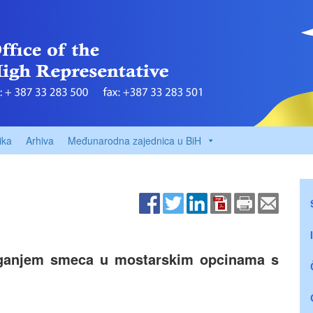
ika
Arhiva
Međunarodna zajednica u BiH
laganjem smeca u mostarskim opcinama s