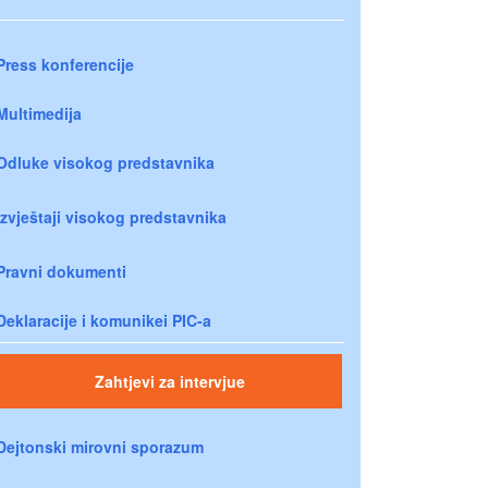
Press konferencije
Multimedija
Odluke visokog predstavnika
Izvještaji visokog predstavnika
Pravni dokumenti
Deklaracije i komunikei PIC-a
Zahtjevi za intervjue
Dejtonski mirovni sporazum