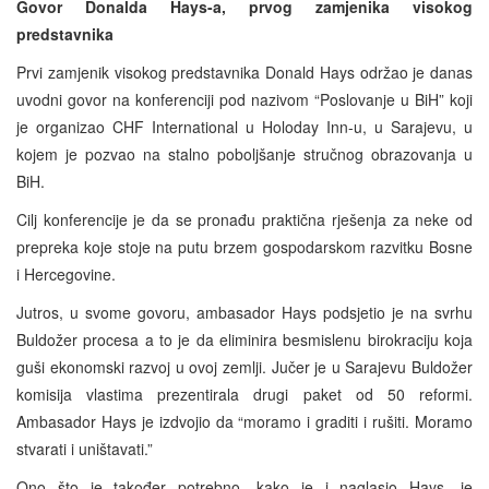
Govor Donalda Hays-a, prvog zamjenika visokog
predstavnika
Prvi zamjenik visokog predstavnika Donald Hays održao je danas
uvodni govor na konferenciji pod nazivom “Poslovanje u BiH” koji
je organizao CHF International u Holoday Inn-u, u Sarajevu, u
kojem je pozvao na stalno poboljšanje stručnog obrazovanja u
BiH.
Cilj konferencije je da se pronađu praktična rješenja za neke od
prepreka koje stoje na putu brzem gospodarskom razvitku Bosne
i Hercegovine.
Jutros, u svome govoru, ambasador Hays podsjetio je na svrhu
Buldožer procesa a to je da eliminira besmislenu birokraciju koja
guši ekonomski razvoj u ovoj zemlji. Jučer je u Sarajevu Buldožer
komisija vlastima prezentirala drugi paket od 50 reformi.
Ambasador Hays je izdvojio da “moramo i graditi i rušiti. Moramo
stvarati i uništavati.”
Ono što je također potrebno, kako je i naglasio Hays, je