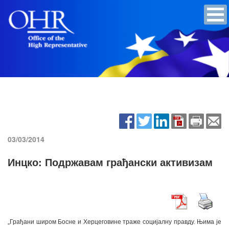
03/03/2014
Инцко: Подржавам грађански активизам
„Грађани широм Босне и Херцеговине траже социјалну правду. Њима је