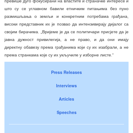
превише дуго фокусирани на властите и страначке интересе и
што су се углавном бавили етничким питањима без пуно
размишљања о земљи и конкретним потребама грађана,
високи представник их је позвао да интензивирају дијалог са
својим бирачима. „Вријеме је да се политичари присјете да је
јавна дужност привилегија, а не право, и да они имају
директну обавезу према грађанима који су их изабрали, а не
према странкама које су их укључиле у изборне листе.“
Press Releases
Interviews
Articles
Speeches