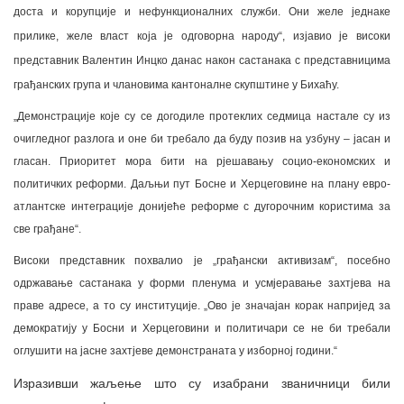
доста и корупције и нефункционалних служби. Они желе једнаке
прилике, желе власт која је одговорна народу“, изјавио је високи
представник Валентин Инцко данас након састанака с представницима
грађанских група и члановима кантоналне скупштине у Бихаћу.
„Демонстрације које су се догодиле протеклих седмица настале су из
очигледног разлога и оне би требало да буду позив на узбуну – јасан и
гласан. Приоритет мора бити на рјешавању социо-економских и
политичких реформи. Даљњи пут Босне и Херцеговине на плану евро-
атлантске интеграције донијеће реформе с дугорочним користима за
све грађане“.
Високи представник похвалио је „грађански активизам“, посебно
одржавање састанака у форми пленума и усмјеравање захтјева на
праве адресе, а то су институције. „Ово је значајан корак напријед за
демократију у Босни и Херцеговини и политичари се не би требали
оглушити на јасне захтјеве демонстраната у изборној години.“
Изразивши жаљење што су изабрани званичници били