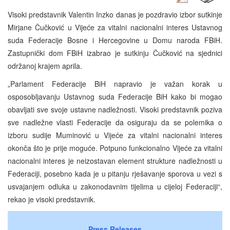
Visoki predstavnik Valentin Inzko danas je pozdravio izbor sutkinje
Mirjane Čučković u Vijeće za vitalni nacionalni interes Ustavnog
suda Federacije Bosne i Hercegovine u Domu naroda FBiH.
Zastupnički dom FBiH izabrao je sutkinju Čučković na sjednici
održanoj krajem aprila.
„Parlament Federacije BiH napravio je važan korak u
osposobljavanju Ustavnog suda Federacije BiH kako bi mogao
obavljati sve svoje ustavne nadležnosti. Visoki predstavnik poziva
sve nadležne vlasti Federacije da osiguraju da se polemika o
izboru sudije Muminović u Vijeće za vitalni nacionalni interes
okonča što je prije moguće. Potpuno funkcionalno Vijeće za vitalni
nacionalni interes je neizostavan element strukture nadležnosti u
Federaciji, posebno kada je u pitanju rješavanje sporova u vezi s
usvajanjem odluka u zakonodavnim tijelima u cijeloj Federaciji“,
rekao je visoki predstavnik.
Press Releases