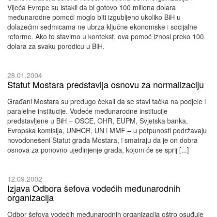
Vijeća Evrope su istakli da bi gotovo 100 miliona dolara
međunarodne pomoći moglo biti izgubljeno ukoliko BiH u
dolazećim sedmicama ne ubrza ključne ekonomske i socijalne
reforme. Ako to stavimo u kontekst, ova pomoć iznosi preko 100
dolara za svaku porodicu u BiH.
28.01.2004
Statut Mostara predstavlja osnovu za normalizaciju
Građani Mostara su predugo čekali da se stavi tačka na podjele i
paralelne institucije. Vodeće međunarodne institucije
predstavljene u BiH – OSCE, OHR, EUPM, Svjetska banka,
Evropska komisija, UNHCR, UN i MMF – u potpunosti podržavaju
novodonešeni Statut grada Mostara, i smatraju da je on dobra
osnova za ponovno ujedinjenje grada, kojom će se sprij [...]
12.09.2002
Izjava Odbora šefova vodećih međunarodnih
organizacija
Odbor šefova vodećih međunarodnih organizacija oštro osuđuje