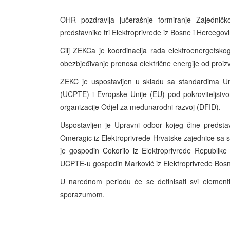
OHR pozdravlja jučerašnje formiranje Zajednič
predstavnike tri Elektroprivrede iz Bosne i Hercegov
Cilj ZEKCa je koordinacija rada elektroenergetsko
obezbjeđivanje prenosa električne energije od proiz
ZEKC je uspostavljen u skladu sa standardima Uni
(UCPTE) i Evropske Unije (EU) pod pokroviteljst
organizacije Odjel za međunarodni razvoj (DFID).
Uspostavljen je Upravni odbor kojeg čine predstav
Omeragic iz Elektroprivrede Hrvatske zajednice sa
je gospodin Čokorilo iz Elektroprivrede Republik
UCPTE-u gospodin Marković iz Elektroprivrede Bosn
U narednom periodu će se definisati svi element
sporazumom.