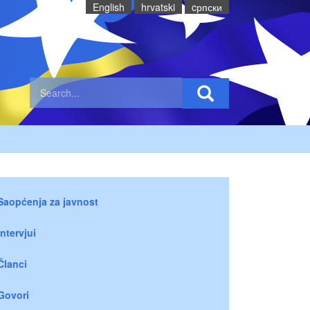
English
hrvatski
cрпски
Saopćenja za javnost
Intervjui
Članci
Govori