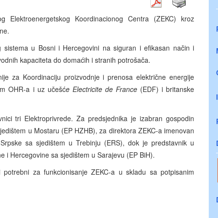
kog Elektroenergetskog Koordinacionog Centra (ZEKC) kroz
ine.
g sistema u Bosni i Hercegovini na siguran i efikasan način i
vodnih kapaciteta do domaćih i stranih potrošača.
je za Koordinaciju proizvodnje i prenosa električne energije
vom OHR-a i uz učešć
e Electricite de France
(EDF) i britanske
nici tri Elektroprivrede. Za predsjednika je izabran gospodin
 sjedištem u Mostaru (EP HZHB), za direktora ZEKC-a imenovan
e Srpske sa sjedištem u Trebinju (ERS), dok je predstavnik u
e i Hercegovine sa sjedištem u Sarajevu (EP BiH).
i potrebni za funkcionisanje ZEKC-a u skladu sa potpisanim