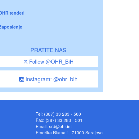
OHR tenderi
Zaposlenje
PRATITE NAS
Follow @OHR_BiH
Instagram: @ohr_bih
Tel: (387) 33 283 - 500
Fax: (387) 33 283 - 501
Email:
srd@ohr.int
Emerika Bluma 1, 71000 Sarajevo