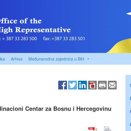
ika
Arhiva
Međunarodna zajednica u BiH
dinacioni Centar za Bosnu i Hercegovinu