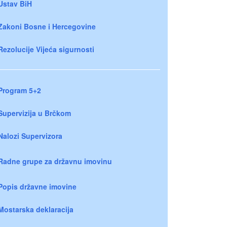
Ustav BiH
Zakoni Bosne i Hercegovine
Rezolucije Vijeća sigurnosti
Program 5+2
Supervizija u Brčkom
Nalozi Supervizora
Radne grupe za državnu imovinu
Popis državne imovine
Mostarska deklaracija