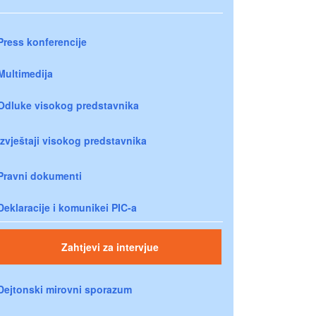
Press konferencije
Multimedija
Odluke visokog predstavnika
Izvještaji visokog predstavnika
Pravni dokumenti
Deklaracije i komunikei PIC-a
Zahtjevi za intervjue
Dejtonski mirovni sporazum