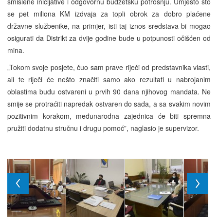
smislene inicijative i odgovornu budžetsku potrošnju. Umjesto što
se pet miliona KM izdvaja za topli obrok za dobro plaćene
državne službenike, na primjer, isti taj iznos sredstava bi mogao
osigurati da Distrikt za dvije godine bude u potpunosti očišćen od
mina.
„Tokom svoje posjete, čuo sam prave riječi od predstavnika vlasti,
ali te riječi će nešto značiti samo ako rezultati u nabrojanim
oblastima budu ostvareni u prvih 90 dana njihovog mandata. Ne
smije se protraćiti napredak ostvaren do sada, a sa svakim novim
pozitivnim korakom, međunarodna zajednica će biti spremna
pružiti dodatnu stručnu i drugu pomoć”, naglasio je supervizor.