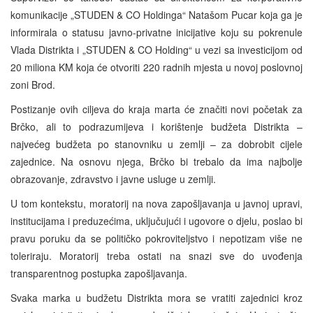
komunikacije „STUDEN & CO Holdinga“ Natašom Pucar koja ga je
informirala o statusu javno-privatne inicijative koju su pokrenule
Vlada Distrikta i „STUDEN & CO Holding“ u vezi sa investicijom od
20 miliona KM koja će otvoriti 220 radnih mjesta u novoj poslovnoj
zoni Brod.
Postizanje ovih ciljeva do kraja marta će značiti novi početak za
Brčko, ali to podrazumijeva i korištenje budžeta Distrikta –
najvećeg budžeta po stanovniku u zemlji – za dobrobit cijele
zajednice. Na osnovu njega, Brčko bi trebalo da ima najbolje
obrazovanje, zdravstvo i javne usluge u zemlji.
U tom kontekstu, moratorij na nova zapošljavanja u javnoj upravi,
institucijama i preduzećima, uključujući i ugovore o djelu, poslao bi
pravu poruku da se političko pokroviteljstvo i nepotizam više ne
toleriraju. Moratorij treba ostati na snazi sve do uvođenja
transparentnog postupka zapošljavanja.
Svaka marka u budžetu Distrikta mora se vratiti zajednici kroz