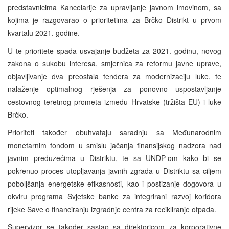
predstavnicima Kancelarije za upravljanje javnom imovinom, sa
kojima je razgovarao o prioritetima za Brčko Distrikt u prvom
kvartalu 2021. godine.
U te prioritete spada usvajanje budžeta za 2021. godinu, novog
zakona o sukobu interesa, smjernica za reformu javne uprave,
objavljivanje dva preostala tendera za modernizaciju luke, te
nalaženje optimalnog rješenja za ponovno uspostavljanje
cestovnog teretnog prometa između Hrvatske (tržišta EU) i luke
Brčko.
Prioriteti također obuhvataju saradnju sa Međunarodnim
monetarnim fondom u smislu jačanja finansijskog nadzora nad
javnim preduzećima u Distriktu, te sa UNDP-om kako bi se
pokrenuo proces utopljavanja javnih zgrada u Distriktu sa ciljem
poboljšanja energetske efikasnosti, kao i postizanje dogovora u
okviru programa Svjetske banke za integrirani razvoj koridora
rijeke Save o financiranju izgradnje centra za recikliranje otpada.
Supervizor se također sastao sa direktoricom za korporativne