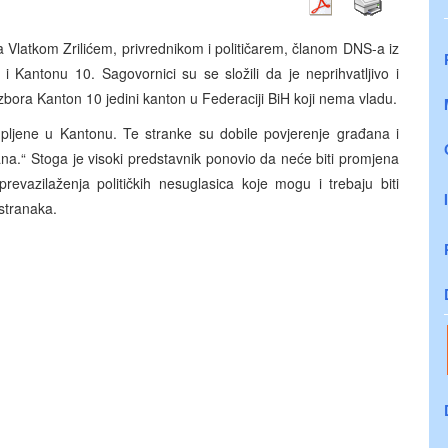
a Vlatkom Zrilićem, privrednikom i političarem, članom DNS-a iz
i Kantonu 10. Sagovornici su se složili da je neprihvatljivo i
bora Kanton 10 jedini kanton u Federaciji BiH koji nema vladu.
stupljene u Kantonu. Te stranke su dobile povjerenje građana i
a.“ Stoga je visoki predstavnik ponovio da neće biti promjena
vazilaženja političkih nesuglasica koje mogu i trebaju biti
stranaka.