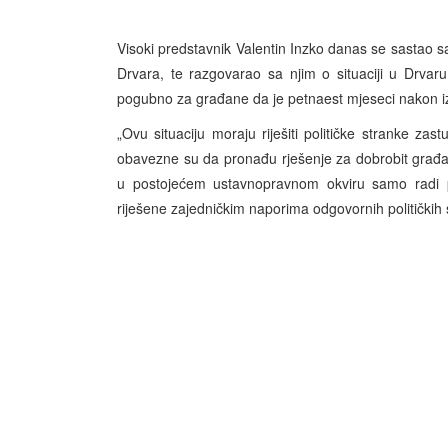
Visoki predstavnik Valentin Inzko danas se sastao s
Drvara, te razgovarao sa njim o situaciji u Drvaru 
pogubno za građane da je petnaest mjeseci nakon iz
„Ovu situaciju moraju riješiti političke stranke za
obavezne su da pronađu rješenje za dobrobit građan
u postojećem ustavnopravnom okviru samo radi pre
riješene zajedničkim naporima odgovornih političkih 