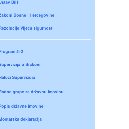
Ustav BiH
Zakoni Bosne i Hercegovine
Rezolucije Vijeća sigurnosti
Program 5+2
Supervizija u Brčkom
Nalozi Supervizora
Radne grupe za državnu imovinu
Popis državne imovine
Mostarska deklaracija