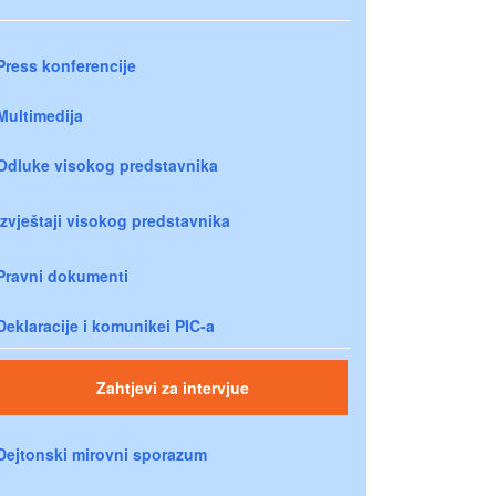
Press konferencije
Multimedija
Odluke visokog predstavnika
Izvještaji visokog predstavnika
Pravni dokumenti
Deklaracije i komunikei PIC-a
Zahtjevi za intervjue
Dejtonski mirovni sporazum