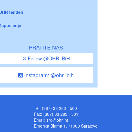
OHR tenderi
Zaposlenje
PRATITE NAS
Follow @OHR_BiH
Instagram: @ohr_bih
Tel: (387) 33 283 - 500
Fax: (387) 33 283 - 501
Email:
srd@ohr.int
Emerika Bluma 1, 71000 Sarajevo