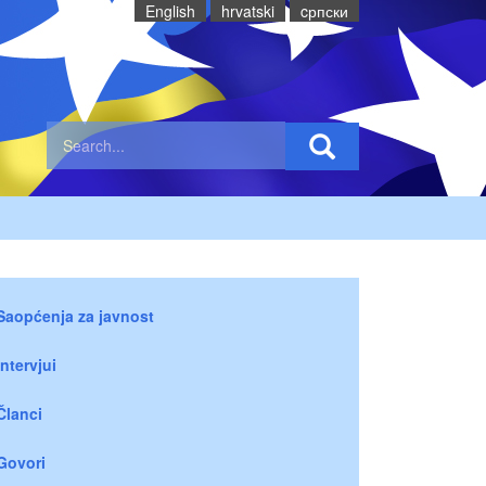
English
hrvatski
cрпски
Saopćenja za javnost
Intervjui
Članci
Govori