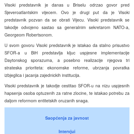
Visoki predstavnik je danas u Briselu odrzao govor pred
Sjeveroatlantskim vijecem. Ovo je drugi put da je Visoki
predstavnik pozvan da se obrati Vijecu. Visoki predstavnik se
takodje odvojeno sastao sa generalnim sekretarom NATO-a,
Georgeom Robertsonom.
U svom govoru Visoki predstavnik je istakao da stalno prisustvo
SFOR-a u BiH predstavlja kljuc uspjesne implementacije
Daytonskog sporazuma, a posebno realizacije njegova tri
strateska prioriteta: ekonomske reforme, ubrzanja povratka
izbjeglica i jacanja zajednickih institucija.
Visoki predstavnik je takodje cestitao SFOR-u na nizu uspjesnih
hapsenja osoba optuzenih za ratne zlocine, te istakao potrebu za
daljom reformom entitetskih oruzanih snaga.
Saopćenja za javnost
Intervjui