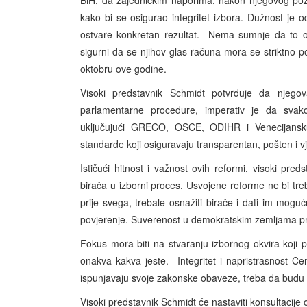
BiH, da zajedničkim naporima, nakon njegovog po
kako bi se osigurao integritet izbora. Dužnost je 
ostvare konkretan rezultat. Nema sumnje da to oč
sigurni da se njihov glas računa mora se striktno p
oktobru ove godine.
Visoki predstavnik Schmidt potvrđuje da njego
parlamentarne procedure, imperativ je da svako
uključujući GRECO, OSCE, ODIHR i Venecijansku
standarde koji osiguravaju transparentan, pošten i v
Ističući hitnost i važnost ovih reformi, visoki pred
birača u izborni proces. Usvojene reforme ne bi treba
prije svega, trebale osnažiti birače i dati im mogu
povjerenje. Suverenost u demokratskim zemljama pri
Fokus mora biti na stvaranju izbornog okvira koji 
onakva kakva jeste. Integritet i napristrasnost Ce
ispunjavaju svoje zakonske obaveze, treba da budu 
Visoki predstavnik Schmidt će nastaviti konsultacije 