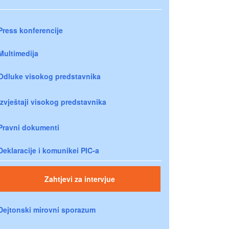
Press konferencije
Multimedija
Odluke visokog predstavnika
Izvještaji visokog predstavnika
Pravni dokumenti
Deklaracije i komunikei PIC-a
Zahtjevi za intervjue
Dejtonski mirovni sporazum