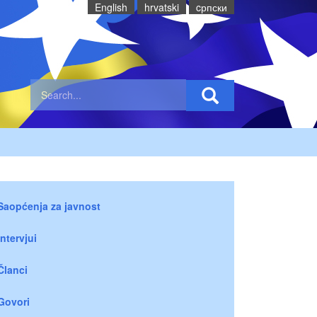
English
hrvatski
cрпски
Saopćenja za javnost
Intervjui
Članci
Govori