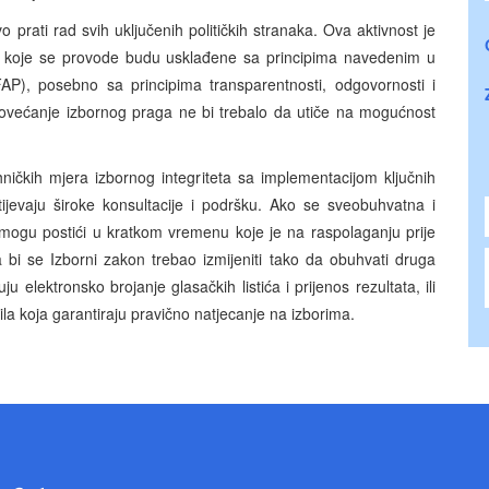
o prati rad svih uključenih političkih stranaka. Ova aktivnost je
je koje se provode budu usklađene sa principima navedenim u
), posebno sa principima transparentnosti, odgovornosti i
Povećanje izbornog praga ne bi trebalo da utiče na mogućnost
ehničkih mjera izbornog integriteta sa implementacijom ključnih
tijevaju široke konsultacije i podršku. Ako se sveobuhvatna i
 mogu postići u kratkom vremenu koje je na raspolaganju prije
bi se Izborni zakon trebao izmijeniti tako da obuhvati druga
u elektronsko brojanje glasačkih listića i prijenos rezultata, ili
avila koja garantiraju pravično natjecanje na izborima.