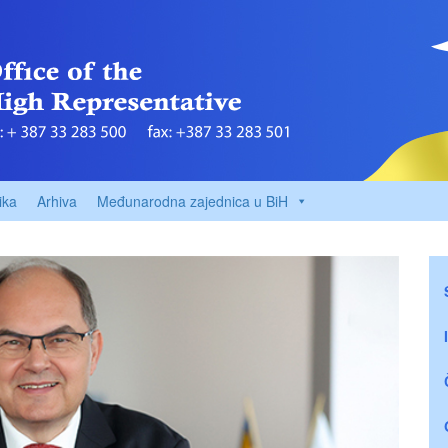
ika
Arhiva
Međunarodna zajednica u BiH