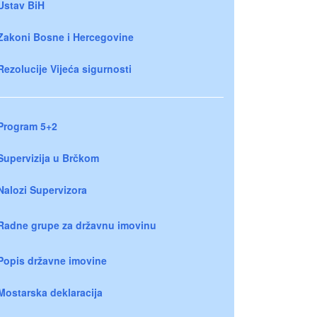
Ustav BiH
Zakoni Bosne i Hercegovine
Rezolucije Vijeća sigurnosti
Program 5+2
Supervizija u Brčkom
Nalozi Supervizora
Radne grupe za državnu imovinu
Popis državne imovine
Mostarska deklaracija