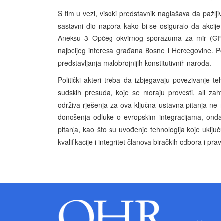
S tim u vezi, visoki predstavnik naglašava da pažljiv
sastavni dio napora kako bi se osiguralo da akci
Aneksu 3 Općeg okvirnog sporazuma za mir (GFAP
najboljeg interesa građana Bosne i Hercegovine. 
predstavljanja malobrojnijih konstitutivnih naroda.
Politički akteri treba da izbjegavaju povezivanje t
sudskih presuda, koje se moraju provesti, ali zah
održiva rješenja za ova ključna ustavna pitanja ne
donošenja odluke o evropskim integracijama, onda 
pitanja, kao što su uvođenje tehnologija koje uključuj
kvalifikacije i integritet članova biračkih odbora i pr