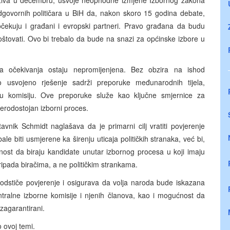
ziva u decembru, usvoje neophodne izmjene Izbornog zakona
odgovornih političara u BiH da, nakon skoro 15 godina debate,
ekuju i građani i evropski partneri. Pravo građana da budu
oštovati. Ovo bi trebalo da bude na snazi za općinske izbore u
va očekivanja ostaju nepromijenjena. Bez obzira na ishod
 usvojeno rješenje sadrži preporuke međunarodnih tijela,
 komisiju. Ove preporuke služe kao ključne smjernice za
jerodostojan izborni proces.
stavnik Schmidt naglašava da je primarni cilj vratiti povjerenje
le biti usmjerene ka širenju uticaja političkih stranaka, već bi,
ćnost da biraju kandidate unutar izbornog procesa u koji imaju
pada biračima, a ne političkim strankama.
podstiče povjerenje i osigurava da volja naroda bude iskazana
ntralne izborne komisije i njenih članova, kao i mogućnost da
zagarantirani.
o ovoj temi.