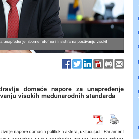
 unapređenje izborne reforme i insistira na poštivanju visokih
zdravlja domaće napore za unapređenje
štivanju visokih međunarodnih standarda
zivnije napore domaćih političkih aktera, uključujući i Parlament