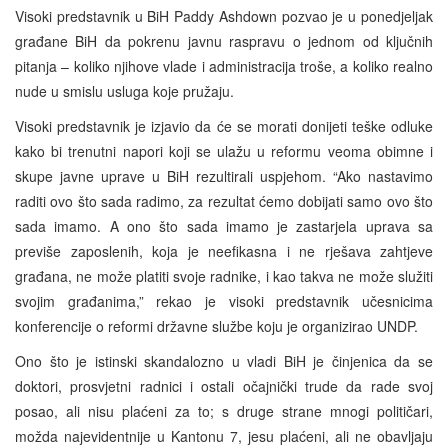
Visoki predstavnik u BiH Paddy Ashdown pozvao je u ponedjeljak
građane BiH da pokrenu javnu raspravu o jednom od ključnih
pitanja – koliko njihove vlade i administracija troše, a koliko realno
nude u smislu usluga koje pružaju.
Visoki predstavnik je izjavio da će se morati donijeti teške odluke
kako bi trenutni napori koji se ulažu u reformu veoma obimne i
skupe javne uprave u BiH rezultirali uspjehom. “Ako nastavimo
raditi ovo što sada radimo, za rezultat ćemo dobijati samo ovo što
sada imamo. A ono što sada imamo je zastarjela uprava sa
previše zaposlenih, koja je neefikasna i ne rješava zahtjeve
građana, ne može platiti svoje radnike, i kao takva ne može služiti
svojim građanima,” rekao je visoki predstavnik učesnicima
konferencije o reformi državne službe koju je organizirao UNDP.
Ono što je istinski skandalozno u vladi BiH je činjenica da se
doktori, prosvjetni radnici i ostali očajnički trude da rade svoj
posao, ali nisu plaćeni za to; s druge strane mnogi političari,
možda najevidentnije u Kantonu 7, jesu plaćeni, ali ne obavljaju