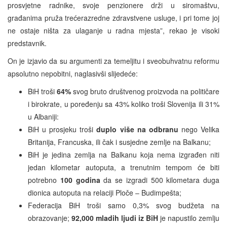
prosvjetne radnike, svoje penzionere drži u siromaštvu,
građanima pruža trećerazredne zdravstvene usluge, i pri tome joj
ne ostaje ništa za ulaganje u radna mjesta”, rekao je visoki
predstavnik.
On je izjavio da su argumenti za temeljitu i sveobuhvatnu reformu
apsolutno nepobitni, naglasivši slijedeće:
BiH troši
64%
svog bruto društvenog proizvoda na političare
i birokrate, u poređenju sa 43% koliko troši Slovenija ili 31%
u Albaniji:
BiH u prosjeku troši
duplo više na odbranu
nego Velika
Britanija, Francuska, ili čak i susjedne zemlje na Balkanu;
BiH je jedina zemlja na Balkanu koja nema izgrađen niti
jedan kilometar autoputa, a trenutnim tempom će biti
potrebno
100 godina
da se izgradi 500 kilometara duga
dionica autoputa na relaciji Ploče – Budimpešta;
Federacija BiH troši samo 0,3% svog budžeta na
obrazovanje;
92,000 mladih ljudi iz BiH
je napustilo zemlju