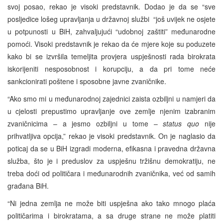
svoj posao, rekao je visoki predstavnik. Dodao je da se “sve
posljedice lošeg upravljanja u državnoj službi “još uvijek ne osjete
u potpunosti u BiH, zahvaljujući “udobnoj zaštiti” međunarodne
pomoći. Visoki predstavnik je rekao da će mjere koje su poduzete
kako bi se izvršila temeljita provjera uspješnosti rada birokrata
iskorijeniti nesposobnost i korupciju, a da pri tome neće
sankcionirati poštene i sposobne javne zvaničnike.
“Ako smo mi u međunarodnoj zajednici zaista ozbiljni u namjeri da
u cjelosti prepustimo upravljanje ove zemlje njenim izabranim
zvaničnicima – a jesmo ozbiljni u tome –
status quo
nije
prihvatljiva opcija,” rekao je visoki predstavnik. On je naglasio da
poticaj da se u BiH izgradi moderna, efikasna i pravedna državna
služba, što je i preduslov za uspješnu tržišnu demokratiju, ne
treba doći od političara i međunarodnih zvaničnika, već od samih
građana BiH.
“Ni jedna zemlja ne može biti uspješna ako tako mnogo plaća
političarima i birokratama, a sa druge strane ne može platiti