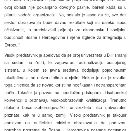
ovoj oblasti nije poklanjano dovoljno pa
nje, barem kada su u
ž
pitanju vode
e organizacije. No, postalo je jasno da
e, sve dok
ć
ć
sektor obrazovanja bude davao rezultate koji su daleko ispod
o
ekivanih, to predstavljati prijetnju za ekonomsku i socijalnu
č
budu
nost Bosne i Hercegovine i njene izglede za integraciju u
ć
Evropu.”
Visoki predstavnik je apelovao da se broj univerziteta u BiH smanji
sa sedam na
etiri, te zagovarao racionalizaciju postoje
eg
č
ć
sistema, u kojem se javna sredstva dodjeljuju pojedina
nim
č
fakultetima a ne univerzitetima u cjelini. Rekao je da je rezultat
toga
injenica da se novac koristi na neefikasan i netransparentan
č
na
in. Tako
er je pozvao na neodlo
no pristupanje Lisabonskoj
č
đ
ž
konvenciji o priznavaju visokoobrazovnih kvalifikacija. Trenutno
diplome bosanskohercegova
kih univerziteta nisu univerzalno
č
priznate,
ak ni u samoj zemlji. Visoki predstavnik je tako
er
č
đ
apelovao na entitetske ministre obrazovanja da poduzmu
potrebne pripreme da Bosna i Hercegovina postane potpisnica