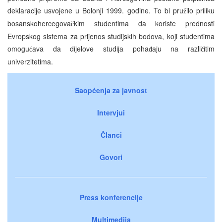
deklaracije usvojene u Bolonji 1999. godine. To bi pru
ilo priliku
ž
bosanskohercegova
kim studentima da koriste prednosti
č
Evropskog sistema za prijenos studijskih bodova, koji studentima
omogu
ava da dijelove studija poha
aju na razli
itim
ć
đ
č
univerzitetima.
Saopćenja za javnost
Intervjui
Članci
Govori
Press konferencije
Multimedija