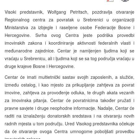
Visoki predstavnik, Wolfgang Petritsch, pozdravlja otvaranje
Regionalnog centra za povratak u Srebrenici u organizaciji
Ministarstva za izbjegle i raseljene osobe Federacije Bosne i
Hercegovine. Svrha ovog Centra jeste podrška provedbi
imovinskih zakona i koordiniranje aktivnosti federalnih vlasti i
međunarodne zajednice. Centar je namijenjen ljudima koji se
vraćaju u Srebrenicu, ali i ljudima koji se sa tog područja vraćaju u
druge krajeve Bosne i Hercegovine.
Centar će imati multietnički sastav svojih zaposlenih, a služiće,
između ostalog, i kao mjesto za prikupljanje zahtjeva za povrat
imovine, zahtjeva za provođenje odluka, te drugih akata vezanih
za imovinska pitanja. Centar će povratnicima također pružati i
pravne savjete i druge neophodne informacije. Nadalje, Centar će
raditi na iznalaženju donatorskih sredstava i na otvaranju novih
radnih mjesta u tom području. Ured Visokog predstavnika očekuje
da će otvaranje ovoga Centra umnogome poboljšati provedbu
imovinskih zakona.