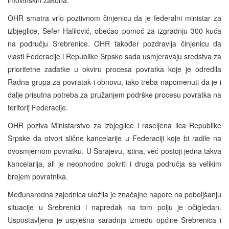
OHR smatra vrlo poztivnom činjenicu da je federalni ministar za
izbjeglice, Sefer Halilović, obećao pomoć za izgradnju 300 kuća
na području Srebrenice. OHR također pozdravlja činjenicu da
vlasti Federacije i Republike Srpske sada usmjeravaju sredstva za
prioritetne zadatke u okviru procesa povratka koje je odredila
Radna grupa za povratak i obnovu, iako treba napomenuti da je i
dalje prisutna potreba za pružanjem podrške procesu povratka na
teritorij Federacije.
OHR poziva Ministarstvo za izbjeglice i raseljena lica Republike
Srpske da otvori slične kancelarije u Federaciji koje bi radile na
dvosmjernom povratku. U Sarajevu, istina, već postoji jedna takva
kancelarija, ali je neophodno pokriti i druga područja sa velikim
brojem povratnika.
Međunarodna zajednica uložila je značajne napore na poboljšanju
situacije u Srebrenici i napredak na tom polju je očigledan.
Uspostavljena je uspješna saradnja između općine Srebrenica i