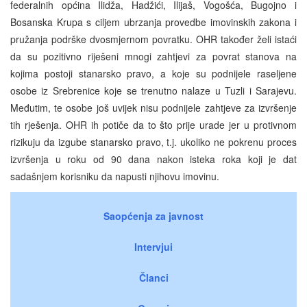
federalnih općina Ilidža, Hadžići, Ilijaš, Vogošća, Bugojno i
Bosanska Krupa s ciljem ubrzanja provedbe imovinskih zakona i
pružanja podrške dvosmjernom povratku. OHR također želi istaći
da su pozitivno riješeni mnogi zahtjevi za povrat stanova na
kojima postoji stanarsko pravo, a koje su podnijele raseljene
osobe iz Srebrenice koje se trenutno nalaze u Tuzli i Sarajevu.
Međutim, te osobe još uvijek nisu podnijele zahtjeve za izvršenje
tih rješenja. OHR ih potiče da to što prije urade jer u protivnom
rizikuju da izgube stanarsko pravo, t.j. ukoliko ne pokrenu proces
izvršenja u roku od 90 dana nakon isteka roka koji je dat
sadašnjem korisniku da napusti njihovu imovinu.
Saopćenja za javnost
Intervjui
Članci