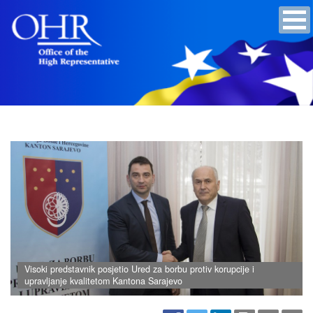
Visoki predstavnik posjetio Ured za borbu protiv korupcije i
upravljanje kvalitetom Kantona Sarajevo