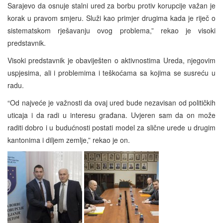
Sarajevo da osnuje stalni ured za borbu protiv korupcije važan je
korak u pravom smjeru. Služi kao primjer drugima kada je riječ o
sistematskom rješavanju ovog problema,” rekao je visoki
predstavnik.
Visoki predstavnik je obaviješten o aktivnostima Ureda, njegovim
uspjesima, ali i problemima i teškoćama sa kojima se susreću u
radu.
“Od najveće je važnosti da ovaj ured bude nezavisan od političkih
uticaja i da radi u interesu građana. Uvjeren sam da on može
raditi dobro i u budućnosti postati model za slične urede u drugim
kantonima i diljem zemlje,” rekao je on.