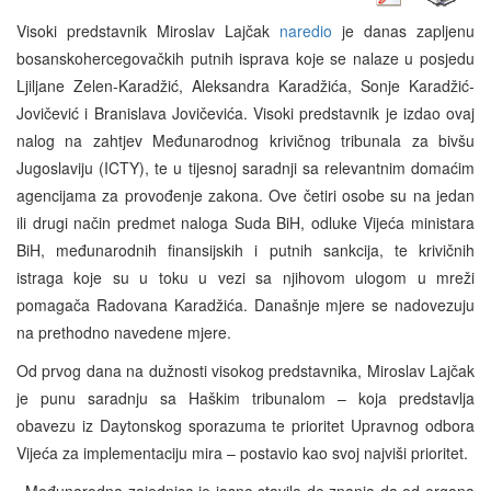
Visoki predstavnik Miroslav Lajčak
naredio
je danas zapljenu
bosanskohercegovačkih putnih isprava koje se nalaze u posjedu
Ljiljane Zelen-Karadžić, Aleksandra Karadžića, Sonje Karadžić-
Jovičević i Branislava Jovičevića. Visoki predstavnik je izdao ovaj
nalog na zahtjev Međunarodnog krivičnog tribunala za bivšu
Jugoslaviju (ICTY), te u tijesnoj saradnji sa relevantnim domaćim
agencijama za provođenje zakona. Ove četiri osobe su na jedan
ili drugi način predmet naloga Suda BiH, odluke Vijeća ministara
BiH, međunarodnih finansijskih i putnih sankcija, te krivičnih
istraga koje su u toku u vezi sa njihovom ulogom u mreži
pomagača Radovana Karadžića. Današnje mjere se nadovezuju
na prethodno navedene mjere.
Od prvog dana na dužnosti visokog predstavnika, Miroslav Lajčak
je punu saradnju sa Haškim tribunalom – koja predstavlja
obavezu iz Daytonskog sporazuma te prioritet Upravnog odbora
Vijeća za implementaciju mira – postavio kao svoj najviši prioritet.
«Međunarodna zajednica je jasno stavila do znanja da od organa