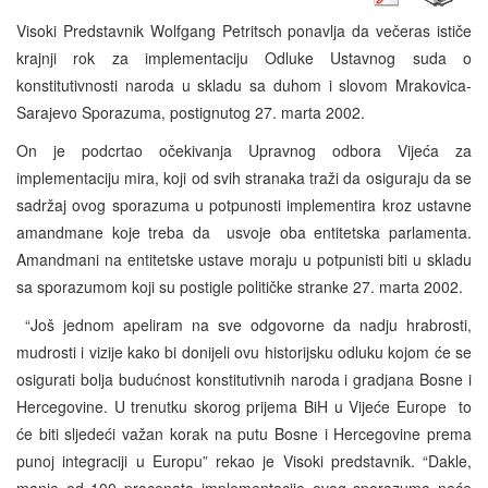
Visoki Predstavnik Wolfgang Petritsch ponavlja da večeras ističe
krajnji rok za implementaciju Odluke Ustavnog suda o
konstitutivnosti naroda u skladu sa duhom i slovom Mrakovica-
Sarajevo Sporazuma, postignutog 27. marta 2002.
On je podcrtao očekivanja Upravnog odbora Vijeća za
implementaciju mira, koji od svih stranaka traži da osiguraju da se
sadržaj ovog sporazuma u potpunosti implementira kroz ustavne
amandmane koje treba da usvoje oba entitetska parlamenta.
Amandmani na entitetske ustave moraju u potpunisti biti u skladu
sa sporazumom koji su postigle političke stranke 27. marta 2002.
“Još jednom apeliram na sve odgovorne da nadju hrabrosti,
mudrosti i vizije kako bi donijeli ovu historijsku odluku kojom će se
osigurati bolja budućnost konstitutivnih naroda i gradjana Bosne i
Hercegovine. U trenutku skorog prijema BiH u Vijeće Europe to
će biti sljedeći važan korak na putu Bosne i Hercegovine prema
punoj integraciji u Europu” rekao je Visoki predstavnik. “Dakle,
manje od 100 procenata implementacije ovog sporazuma neće