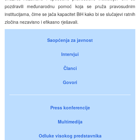
pozdravili međunarodnu pomoć koja se pruža pravosudnim
institucijama, čime se jača kapacitet BiH kako bi se slučajevi ratnih
zločina nezavisno i efikasno rješavali.
Saopćenja za javnost
Intervjui
Članci
Govori
Press konferencije
Multimedija
Odluke visokog predstavnika