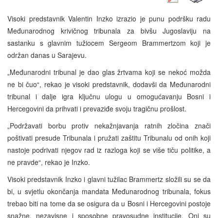
Visoki predstavnik Valentin Inzko izrazio je punu podršku radu
Međunarodnog krivičnog tribunala za bivšu Jugoslaviju na
sastanku s glavnim tužiocem Sergeom Brammertzom koji je
održan danas u Sarajevu.
„Međunarodni tribunal je dao glas žrtvama koji se nekoć možda
ne bi čuo“, rekao je visoki predstavnik, dodavši da Međunarodni
tribunal i dalje igra ključnu ulogu u omogućavanju Bosni i
Hercegovini da prihvati i prevaziđe svoju tragičnu prošlost.
„Podržavati borbu protiv nekažnjavanja ratnih zločina znači
poštivati presude Tribunala i pružati zaštitu Tribunalu od onih koji
nastoje podrivati njegov rad iz razloga koji se više tiču politike, a
ne pravde“, rekao je Inzko.
Visoki predstavnik Inzko i glavni tužilac Brammertz složili su se da
bi, u svjetlu okončanja mandata Međunarodnog tribunala, fokus
trebao biti na tome da se osigura da u Bosni i Hercegovini postoje
snažne, nezavisne i sposobne pravosudne institucije. Oni su