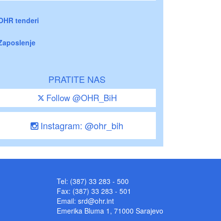
OHR tenderi
Zaposlenje
PRATITE NAS
Follow @OHR_BiH
Instagram: @ohr_bih
Tel: (387) 33 283 - 500
Fax: (387) 33 283 - 501
Email:
srd@ohr.int
Emerika Bluma 1, 71000 Sarajevo