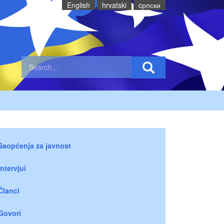
English
hrvatski
cрпски
Saopćenja za javnost
Intervjui
Članci
Govori