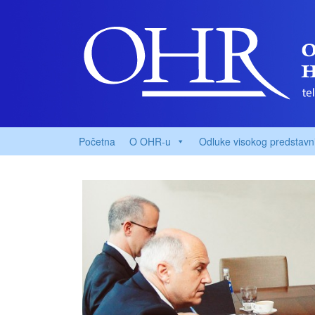
Početna
O OHR-u
Odluke visokog predstavn