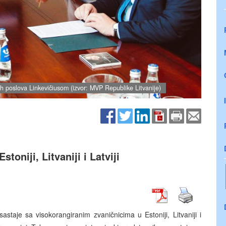
ih poslova Linkevičiusom (izvor: MVP Republike Litvanije)
toniji, Litvaniji i Latviji
staje sa visokorangiranim zvaničnicima u Estoniji, Litvaniji i