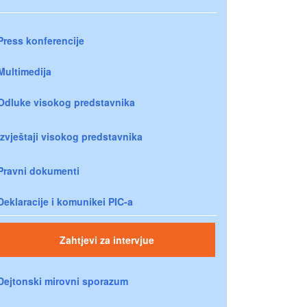
Press konferencije
Multimedija
Odluke visokog predstavnika
Izvještaji visokog predstavnika
Pravni dokumenti
Deklaracije i komunikei PIC-a
Zahtjevi za intervjue
Dejtonski mirovni sporazum