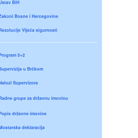
Ustav BiH
Zakoni Bosne i Hercegovine
Rezolucije Vijeća sigurnosti
Program 5+2
Supervizija u Brčkom
Nalozi Supervizora
Radne grupe za državnu imovinu
Popis državne imovine
Mostarska deklaracija