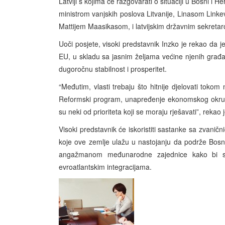
Latviji s kojima će razgovarati o situaciji u Bosni i 
ministrom vanjskih poslova Litvanije, Linasom Link
Mattijem Maasikasom, i latvijskim državnim sekreta
Uoči posjete, visoki predstavnik Inzko je rekao da 
EU, u skladu sa jasnim željama većine njenih građa
dugoročnu stabilnost i prosperitet.
“Međutim, vlasti trebaju što hitnije djelovati tokom
Reformski program, unapređenje ekonomskog okruže
su neki od prioriteta koji se moraju rješavati”, rekao 
Visoki predstavnik će iskoristiti sastanke sa zvaničn
koje ove zemlje ulažu u nastojanju da podrže Bosnu
angažmanom međunarodne zajednice kako bi se 
evroatlantskim integracijama.