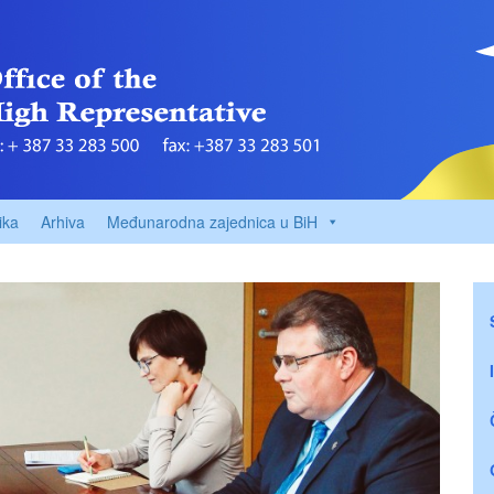
ika
Arhiva
Međunarodna zajednica u BiH