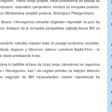
Hercegovini. Tokom svoje posjete, visoki predstavnik se sastaje sa
evičiusom, estonskim zamjenikom ministra za evropske poslove,
rom Ministarstva vanjskih poslova, Andrejsom Pildegovičsom.
je Bosna i Hercegovina ostvarila očigledan napredak na putu ka
na, dodajući da je evropska perspektiva najbolja šansa BiH za
 narednih nekoliko mjeseci kako bi postigli konkretne rezultate.
nja, dogovor o Izbornom zakonu i predmet Sejdić-Finci – to
je visoki predstavnik Inzko.
icima tri baltičke države da izrazi svoju zahvalnost na naporima
 i Hercegovinu, kao i da naglasi potrebu za daljnjim aktivnim
osiguralo da BiH nezaustavljivo nastavi napredovati ka