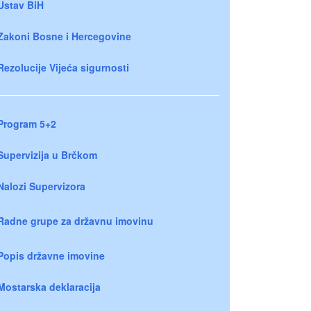
Ustav BiH
Zakoni Bosne i Hercegovine
Rezolucije Vijeća sigurnosti
Program 5+2
Supervizija u Brčkom
Nalozi Supervizora
Radne grupe za državnu imovinu
Popis državne imovine
Mostarska deklaracija