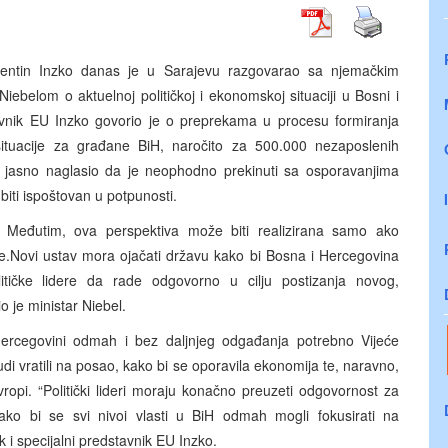
Valentin Inzko danas je u Sarajevu razgovarao sa njemačkim
ebelom o aktuelnoj političkoj i ekonomskoj situaciji u Bosni i
stavnik EU Inzko govorio je o preprekama u procesu formiranja
ituacije za građane BiH, naročito za 500.000 nezaposlenih
e jasno naglasio da je neophodno prekinuti sa osporavanjima
ti ispoštovan u potpunosti.
 Međutim, ova perspektiva može biti realizirana samo ako
.Novi ustav mora ojačati državu kako bi Bosna i Hercegovina
tičke lidere da rade odgovorno u cilju postizanja novog,
o je ministar Niebel.
Hercegovini odmah i bez daljnjeg odgađanja potrebno Vijeće
i vratili na posao, kako bi se oporavila ekonomija te, naravno,
ropi. “Politički lideri moraju konačno preuzeti odgovornost za
 kako bi se svi nivoi vlasti u BiH odmah mogli fokusirati na
ik i specijalni predstavnik EU Inzko.