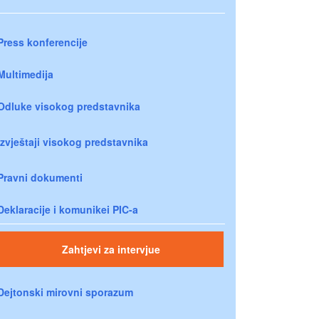
Press konferencije
Multimedija
Odluke visokog predstavnika
Izvještaji visokog predstavnika
Pravni dokumenti
Deklaracije i komunikei PIC-a
Zahtjevi za intervjue
Dejtonski mirovni sporazum