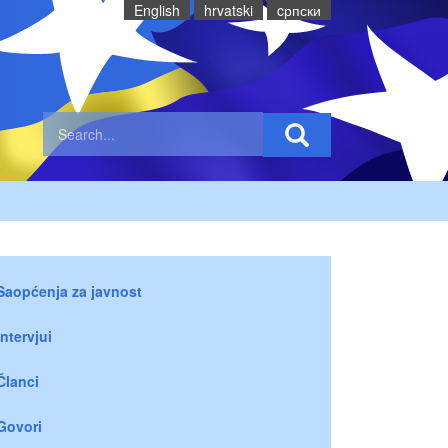
English
hrvatski
cрпски
Saopćenja za javnost
Intervjui
Članci
Govori