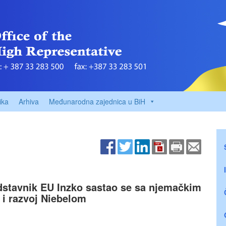
ika
Arhiva
Međunarodna zajednica u BiH
edstavnik EU Inzko sastao se sa njemačkim
i razvoj Niebelom