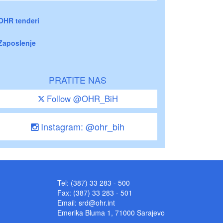
OHR tenderi
Zaposlenje
PRATITE NAS
Follow @OHR_BiH
Instagram: @ohr_bih
Tel: (387) 33 283 - 500
Fax: (387) 33 283 - 501
Email:
srd@ohr.int
Emerika Bluma 1, 71000 Sarajevo