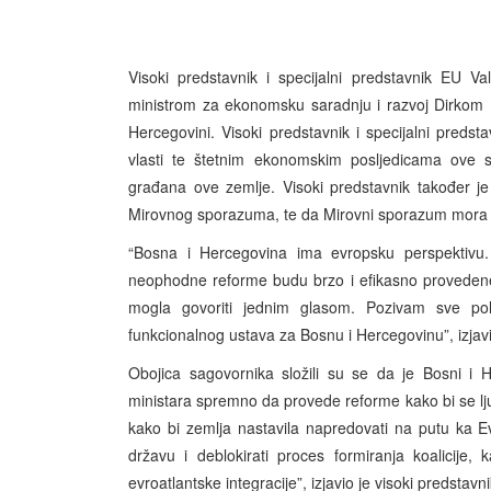
Visoki predstavnik i specijalni predstavnik EU 
ministrom za ekonomsku saradnju i razvoj Dirkom Ni
Hercegovini. Visoki predstavnik i specijalni pred
vlasti te štetnim ekonomskim posljedicama ove s
građana ove zemlje. Visoki predstavnik također j
Mirovnog sporazuma, te da Mirovni sporazum mora bi
“Bosna i Hercegovina ima evropsku perspektivu.
neophodne reforme budu brzo i efikasno provedene
mogla govoriti jednim glasom. Pozivam sve poli
funkcionalnog ustava za Bosnu i Hercegovinu”, izjavi
Obojica sagovornika složili su se da je Bosni i 
ministara spremno da provede reforme kako bi se ljud
kako bi zemlja nastavila napredovati na putu ka Ev
državu i deblokirati proces formiranja koalicije,
evroatlantske integracije”, izjavio je visoki predstavn