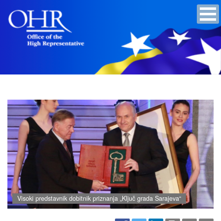
Visoki predstavnik dobitnik priznanja „Ključ grada Sarajeva“