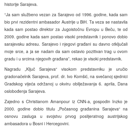
historije Sarajeva.
“Ja sam službeno vezan za Sarajevo od 1996. godine, kada sam
bio prvi rezidentni ambasador Austrije u BiH. Ta veza se nastavila
kada sam postao direktor za Jugoistočnu Evropu u Beču, te od
2009. godine kada sam postao visoki predstavnik i ponovo dobio
sarajevsku adresu. Sarajevo i njegovi građani su davno otključali
moje srce, a ja se nadam da sam ostavio pozitivan trag u ovom
gradu i u srcima njegovih građana”, rekao je visoki predstavnik.
Nagradu „Ključ Sarajeva“ visokom predstavniku je uručio
gradonačelnik Sarajeva, prof. dr. Ivo Komšić, na svečanoj sjednici
Gradskog vijeća održanoj u okviru obilježavanja 6. aprila, Dana
oslobođenja Sarajeva.
Zajedno s Christianom Amanpour iz CNN-a, gospodin Inzko je
2000. godine dobio titulu „Počasnog građanina Sarajeva“ na
osnovu zasluga u svojstvu prvog poslijeratnog austrijskog
ambasadora u Bosni i Hercegovini.