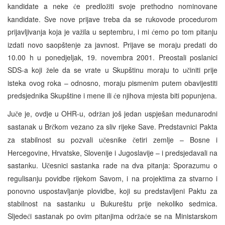
kandidate a neke
e predlo
iti svoje prethodno nominovane
ć
ž
kandidate. Sve nove prijave treba da se rukovode procedurom
prijavljivanja koja je va
ila u septembru, i mi
emo po tom pitanju
ž
ć
izdati novo saopštenje za javnost. Prijave se moraju predati do
10.00 h u ponedjeljak, 19. novembra 2001. Preostali poslanici
SDS-a koji
ele da se vrate u Skupštinu moraju to u
initi prije
ž
č
isteka ovog roka – odnosno, moraju pismenim putem obavijestiti
predsjednika Skupštine i mene ili
e njihova mjesta biti popunjena.
ć
Ju
e je, ovdje u OHR-u, odr
an još jedan uspješan me
unarodni
č
ž
đ
sastanak u Br
kom vezano za sliv rijeke Save. Predstavnici Pakta
č
za stabilnost su pozvali u
esnike
etiri zemlje – Bosne i
č
č
Hercegovine, Hrvatske, Slovenije i Jugoslavije – i predsjedavali na
sastanku. U
esnici sastanka rade na dva pitanja: Sporazumu o
č
regulisanju povidbe rijekom Savom, i na projektima za stvarno i
ponovno uspostavljanje plovidbe, koji su predstavljeni Paktu za
stabilnost na sastanku u Bukureštu prije nekoliko sedmica.
Sljede
i sastanak po ovim pitanjima odr
a
e se na Ministarskom
ć
ž
ć