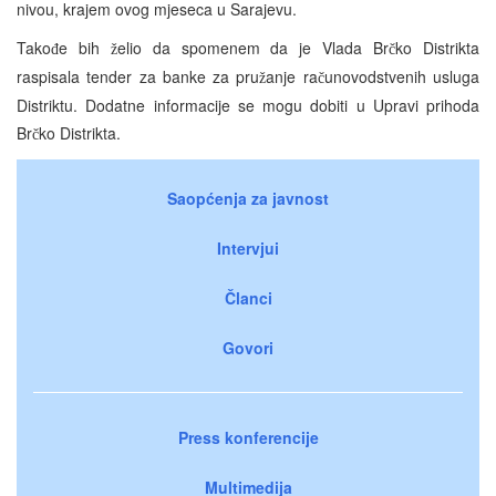
nivou, krajem ovog mjeseca u Sarajevu.
Tako
e bih
elio da spomenem da je Vlada Br
ko Distrikta
đ
ž
č
raspisala tender za banke za pru
anje ra
unovodstvenih usluga
ž
č
Distriktu. Dodatne informacije se mogu dobiti u Upravi prihoda
Br
ko Distrikta.
č
Saopćenja za javnost
Intervjui
Članci
Govori
Press konferencije
Multimedija