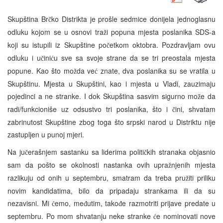
Skupština Br
ko Distrikta je prošle sedmice donijela jednoglasnu
č
odluku kojom se u osnovi tra
i popuna mjesta poslanika SDS-a
ž
koji su istupili iz Skupštine po
etkom oktobra. Pozdravljam ovu
č
odluku i u
ini
u sve sa svoje strane da se tri preostala mjesta
č
ć
popune. Kao što mo
da ve
znate, dva poslanika su se vratila u
ž
ć
Skupštinu. Mjesta u Skupštini, kao i mjesta u Vladi, zauzimaju
pojedinci a ne stranke. I dok Skupština sasvim sigurno mo
e da
ž
radi/funkcioniše uz odsustvo tri poslanika, što i
ini, shvatam
č
zabrinutost Skupštine zbog toga što srpski narod u Distriktu nije
zastupljen u punoj mjeri.
Na ju
erašnjem sastanku sa liderima politi
kih stranaka objasnio
č
č
sam da pošto se okolnosti nastanka ovih upra
njenih mjesta
ž
razlikuju od onih u septembru, smatram da treba pru
iti priliku
ž
novim kandidatima, bilo da pripadaju strankama ili da su
nezavisni. Mi
emo, me
utim, tako
e razmotriti prijave predate u
ć
đ
đ
septembru. Po mom shvatanju neke stranke
e nominovati nove
ć