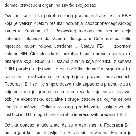
domaći pravosudni organi ne završe svoj posao.
Ova odluka je bila potrebna zbog pravne neizvjesnosti u FBiH
koja je velikim dijelom rezultat odbijanja Zapadnohercegovačkog
kantona, Kantona 10 i Posavskog kantona da ispune svoje
zakonske obaveze da izaberu delegate u Dom naroda četiri
mjeseca nakon rokova utvrđenih u Ustavu FBiH i Izbornom
zakonu BiH. Činjenica da se nekoliko tekućih pravnih sporova o
pitanjima koja uključuju i ustavna pitanja koja proističu iz Ustava
FBiH paralelno rješavaju pred različitim domaćim organima i u
različitim jurisdikcijama je doprinijela pravnoj neizvjesnosti.
Federaciji BiH se nije smjelo dozvoliti da zapadne u pravnu krizu u
vrijeme kada je građanima potrebna vlada koja može rješavati
ozbiljne ekonomske, socijalne i druge izazove sa kojima se ova
zemlja suočava. Odluka visokog predstavnika osigurava da
institucije FBiH mogu funkcionirati u interesu svih građana FBiH.
Odluka donesena juče znači da su organi vlasti u Federaciji BiH
oni organi koji su objavljeni u Službenim novinama Federacije