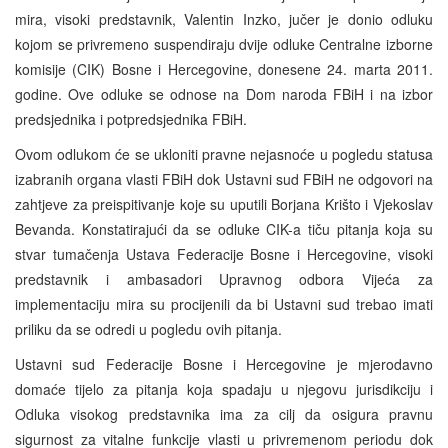
mira, visoki predstavnik, Valentin Inzko, jučer je donio odluku
kojom se privremeno suspendiraju dvije odluke Centralne izborne
komisije (CIK) Bosne i Hercegovine, donesene 24. marta 2011.
godine. Ove odluke se odnose na Dom naroda FBiH i na izbor
predsjednika i potpredsjednika FBiH.
Ovom odlukom će se ukloniti pravne nejasnoće u pogledu statusa
izabranih organa vlasti FBiH dok Ustavni sud FBiH ne odgovori na
zahtjeve za preispitivanje koje su uputili Borjana Krišto i Vjekoslav
Bevanda. Konstatirajući da se odluke CIK-a tiču pitanja koja su
stvar tumačenja Ustava Federacije Bosne i Hercegovine, visoki
predstavnik i ambasadori Upravnog odbora Vijeća za
implementaciju mira su procijenili da bi Ustavni sud trebao imati
priliku da se odredi u pogledu ovih pitanja.
Ustavni sud Federacije Bosne i Hercegovine je mjerodavno
domaće tijelo za pitanja koja spadaju u njegovu jurisdikciju i
Odluka visokog predstavnika ima za cilj da osigura pravnu
sigurnost za vitalne funkcije vlasti u privremenom periodu dok