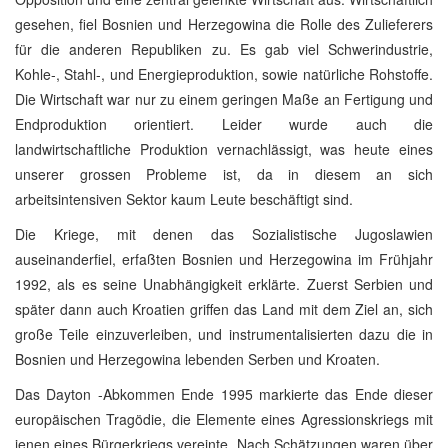
gesehen, fiel Bosnien und Herzegowina die Rolle des Zulieferers
für die anderen Republiken zu. Es gab viel Schwerindustrie,
Kohle-, Stahl-, und Energieproduktion, sowie natürliche Rohstoffe.
Die Wirtschaft war nur zu einem geringen Maße an Fertigung und
Endproduktion orientiert. Leider wurde auch die
landwirtschaftliche Produktion vernachlässigt, was heute eines
unserer grossen Probleme ist, da in diesem an sich
arbeitsintensiven Sektor kaum Leute beschäftigt sind.
Die Kriege, mit denen das Sozialistische Jugoslawien
auseinanderfiel, erfaßten Bosnien und Herzegowina im Frühjahr
1992, als es seine Unabhängigkeit erklärte. Zuerst Serbien und
später dann auch Kroatien griffen das Land mit dem Ziel an, sich
große Teile einzuverleiben, und instrumentalisierten dazu die in
Bosnien und Herzegowina lebenden Serben und Kroaten.
Das Dayton -Abkommen Ende 1995 markierte das Ende dieser
europäischen Tragödie, die Elemente eines Agressionskriegs mit
jenen eines Bürgerkriegs vereinte. Nach Schätzungen waren über