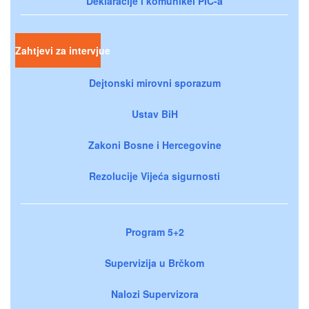
Deklaracije i komunikei PIC-a
Zahtjevi za intervjue
Dejtonski mirovni sporazum
Ustav BiH
Zakoni Bosne i Hercegovine
Rezolucije Vijeća sigurnosti
Program 5+2
Supervizija u Brčkom
Nalozi Supervizora