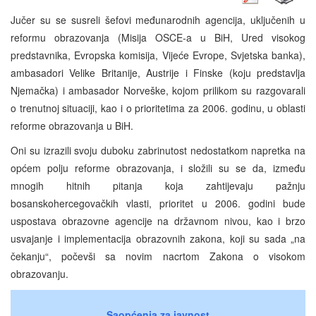
Jučer su se susreli šefovi međunarodnih agencija, uključenih u
reformu obrazovanja (Misija OSCE-a u BiH, Ured visokog
predstavnika, Evropska komisija, Vijeće Evrope, Svjetska banka),
ambasadori Velike Britanije, Austrije i Finske (koju predstavlja
Njemačka) i ambasador Norveške, kojom prilikom su razgovarali
o trenutnoj situaciji, kao i o prioritetima za 2006. godinu, u oblasti
reforme obrazovanja u BiH.
Oni su izrazili svoju duboku zabrinutost nedostatkom napretka na
općem polju reforme obrazovanja, i složili su se da, između
mnogih hitnih pitanja koja zahtijevaju pažnju
bosanskohercegovačkih vlasti, prioritet u 2006. godini bude
uspostava obrazovne agencije na državnom nivou, kao i brzo
usvajanje i implementacija obrazovnih zakona, koji su sada „na
čekanju“, počevši sa novim nacrtom Zakona o visokom
obrazovanju.
Saopćenja za javnost