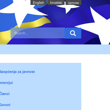
English
hrvatski
cрпски
Saopćenja za javnost
Intervjui
Članci
Govori