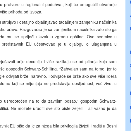
u pretvore u regionalni poduhvat, koji će omogućiti otvaranje
 više prihoda od izvoza.
strpljivo i detaljno objašnjavao tadašnjem zamjeniku načelnika
udsko pravo. Razgovarao je sa zamjenikom načelnika zato što ga
je da mu se spriječi ulazak u zgradu opštine. Ove sedmice u
ni predstavnik EU učestvovao je u dijalogu o ulaganjima u
ješavali prije deceniju i više razlikuju se od pitanja koja sam
piše gospodin Schwarz-Schilling. “Zahvalan sam na tome, jer to
le odvijati brže, naravno, i odvijaće se brže ako sve više lidera
bleme koji se mijenjaju ne predstavlja dosljednost, već život u
bio usredotočen na to da završim posao,” gospodin Schwarz-
olitici. Ne možete uraditi sve što biste željeli – ali važno je da
nik EU piše da je za njega bila privilegija živjeti i raditi u Bosni