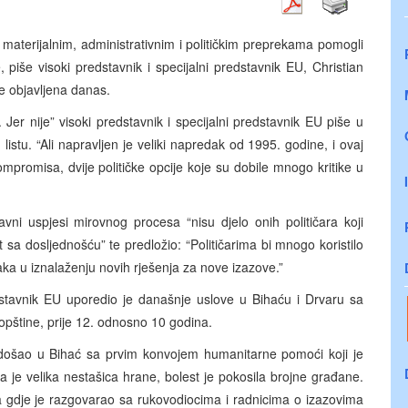
 materijalnim, administrativnim i političkim preprekama pomogli
iše visoki predstavnik i specijalni predstavnik EU, Christian
je objavljena danas.
 Jer nije” visoki predstavnik i specijalni predstavnik EU piše u
tu. “Ali napravljen je veliki napredak od 1995. godine, i ovaj
ompromisa, dvije političke opcije koje su dobile mnogo kritike u
vni uspjesi mirovnog procesa “nisu djelo onih političara koji
st sa dosljednošću” te predložio: “Političarima bi mnogo koristilo
ka u iznalaženju novih rješenja za nove izazove.”
edstavnik EU uporedio je današnje uslove u Bihaću i Drvaru sa
e opštine, prije 12. odnosno 10 godina.
došao u Bihać sa prvim konvojem humanitarne pomoći koji je
la je velika nestašica hrane, bolest je pokosila brojne građane.
da gdje je razgovarao sa rukovodiocima i radnicima o izazovima