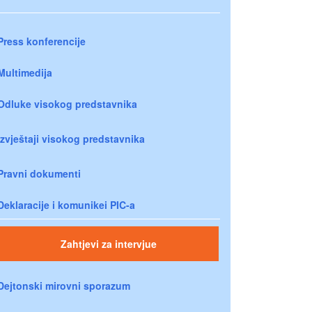
Press konferencije
Multimedija
Odluke visokog predstavnika
Izvještaji visokog predstavnika
Pravni dokumenti
Deklaracije i komunikei PIC-a
Zahtjevi za intervjue
Dejtonski mirovni sporazum