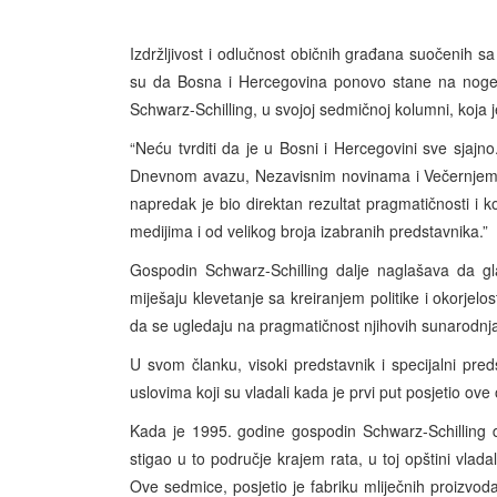
Izdržljivost i odlučnost običnih građana suočenih sa
su da Bosna i Hercegovina ponovo stane na noge, p
Schwarz-Schilling, u svojoj sedmičnoj kolumni, koja 
“Neću tvrditi da je u Bosni i Hercegovini sve sjajno.
Dnevnom avazu, Nezavisnim novinama i Večernjem lis
napredak je bio direktan rezultat pragmatičnosti i k
medijima i od velikog broja izabranih predstavnika.”
Gospodin Schwarz-Schilling dalje naglašava da gla
miješaju klevetanje sa kreiranjem politike i okorjelo
da se ugledaju na pragmatičnost njihovih sunarodnja
U svom članku, visoki predstavnik i specijalni pr
uslovima koji su vladali kada je prvi put posjetio ov
Kada je 1995. godine gospodin Schwarz-Schilling 
stigao u to područje krajem rata, u toj opštini vlada
Ove sedmice, posjetio je fabriku mliječnih proizvo