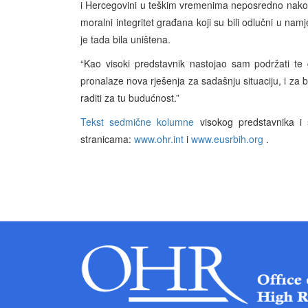
i Hercegovini u teškim vremenima neposredno nakon r
moralni integritet građana koji su bili odlučni u nam
je tada bila uništena.
“Kao visoki predstavnik nastojao sam podržati te 
pronalaze nova rješenja za sadašnju situaciju, i za b
raditi za tu budućnost.”
Tekst sedmične kolumne
visokog predstavnika i 
stranicama:
www.ohr.int
i
www.eusrbih.org
.