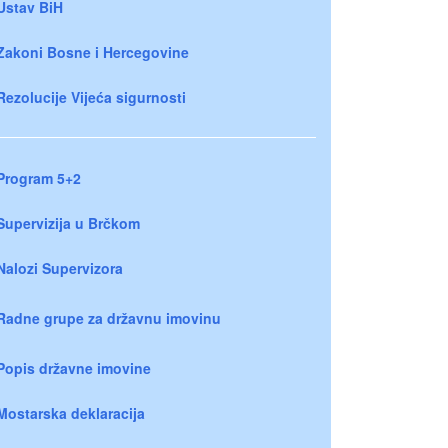
Ustav BiH
Zakoni Bosne i Hercegovine
Rezolucije Vijeća sigurnosti
Program 5+2
Supervizija u Brčkom
Nalozi Supervizora
Radne grupe za državnu imovinu
Popis državne imovine
Mostarska deklaracija