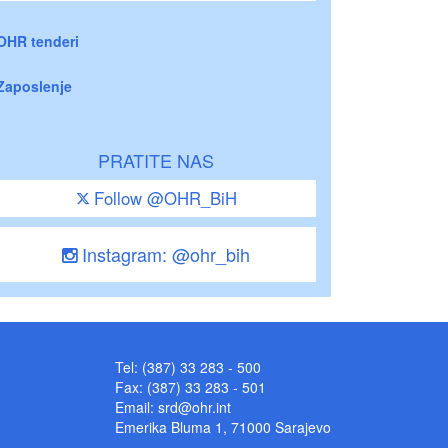
OHR tenderi
Zaposlenje
PRATITE NAS
Follow @OHR_BiH
Instagram: @ohr_bih
Tel: (387) 33 283 - 500
Fax: (387) 33 283 - 501
Email:
srd@ohr.int
Emerika Bluma 1, 71000 Sarajevo