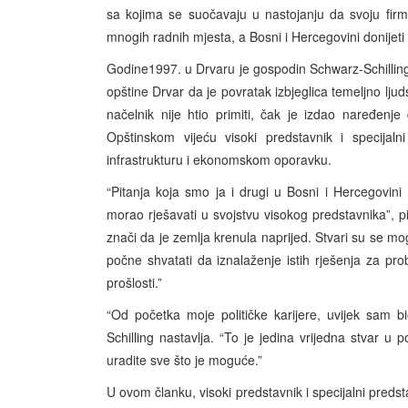
sa kojima se suočavaju u nastojanju da svoju firm
mnogih radnih mjesta, a Bosni i Hercegovini donijeti
Godine1997. u Drvaru je gospodin Schwarz-Schilling 
opštine Drvar da je povratak izbjeglica temeljno lj
načelnik nije htio primiti, čak je izdao naređen
Opštinskom vijeću visoki predstavnik i specijal
infrastrukturu i ekonomskom oporavku.
“Pitanja koja smo ja i drugi u Bosni i Hercegovini r
morao rješavati u svojstvu visokog predstavnika”, 
znači da je zemlja krenula naprijed. Stvari su se mog
počne shvatati da iznalaženje istih rješenja za pro
prošlosti.”
“Od početka moje političke karijere, uvijek sam 
Schilling nastavlja. “To je jedina vrijedna stvar u p
uradite sve što je moguće.”
U ovom članku, visoki predstavnik i specijalni predstav