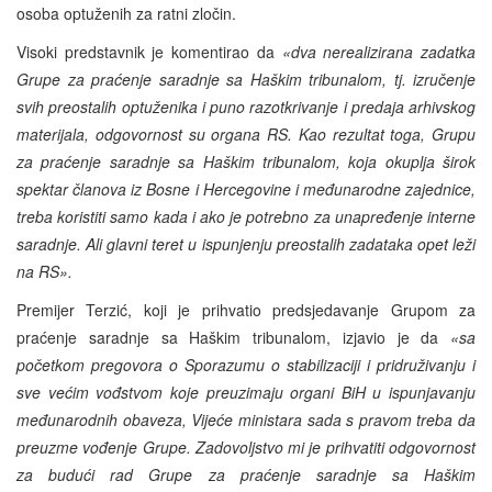
osoba optuženih za ratni zločin.
Visoki predstavnik je komentirao da
«dva nerealizirana zadatka
Grupe za praćenje saradnje sa Haškim tribunalom, tj. izručenje
svih preostalih optuženika i puno razotkrivanje i predaja arhivskog
materijala, odgovornost su organa RS. Kao rezultat toga, Grupu
za praćenje saradnje sa Haškim tribunalom, koja okuplja širok
spektar članova iz Bosne i Hercegovine i međunarodne zajednice,
treba koristiti samo kada i ako je potrebno za unapređenje interne
saradnje. Ali glavni teret u ispunjenju preostalih zadataka opet leži
na RS».
Premijer Terzić, koji je prihvatio predsjedavanje Grupom za
praćenje saradnje sa Haškim tribunalom, izjavio je da
«sa
početkom pregovora o Sporazumu o stabilizaciji i pridruživanju i
sve većim vođstvom koje preuzimaju organi BiH u ispunjavanju
međunarodnih obaveza, Vijeće ministara sada s pravom treba da
preuzme vođenje Grupe. Zadovoljstvo mi je prihvatiti odgovornost
za budući rad Grupe za praćenje saradnje sa Haškim