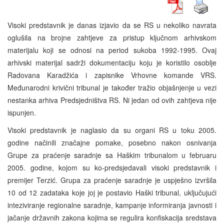
Visoki predstavnik je danas izjavio da se RS u nekoliko navrata
oglušila na brojne zahtjeve za pristup ključnom arhivskom
materijalu koji se odnosi na period sukoba 1992-1995. Ovaj
arhivski materijal sadrži dokumentaciju koju je koristilo osoblje
Radovana Karadžića i zapisnike Vrhovne komande VRS.
Međunarodni krivični tribunal je također tražio objašnjenje u vezi
nestanka arhiva Predsjedništva RS. Ni jedan od ovih zahtjeva nije
ispunjen.
Visoki predstavnik je naglasio da su organi RS u toku 2005.
godine načinili značajne pomake, posebno nakon osnivanja
Grupe za praćenje saradnje sa Haškim tribunalom u februaru
2005. godine, kojom su ko-predsjedavali visoki predstavnik i
premijer Terzić. Grupa za praćenje saradnje je uspješno izvršila
10 od 12 zadataka koje joj je postavio Haški tribunal, uključujući
inteziviranje regionalne saradnje, kampanje informiranja javnosti i
jačanje državnih zakona kojima se regulira konfiskacija sredstava