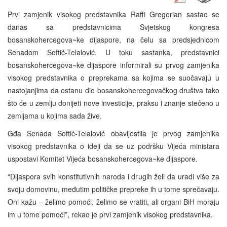
Prvi zamjenik visokog predstavnika Raffi Gregorian sastao se
danas sa predstavnicima Svjetskog kongresa
bosanskohercegova~ke dijaspore, na čelu sa predsjednicom
Senadom Softić-Telalović. U toku sastanka, predstavnici
bosanskohercegova~ke dijaspore informirali su prvog zamjenika
visokog predstavnika o preprekama sa kojima se suočavaju u
nastojanjima da ostanu dio bosanskohercegovačkog društva tako
što će u zemlju donijeti nove investicije, praksu i znanje stečeno u
zemljama u kojima sada žive.
Gđa Senada Softić-Telalović obavijestila je prvog zamjenika
visokog predstavnika o ideji da se uz podršku Vijeća ministara
uspostavi Komitet Vijeća bosanskohercegova~ke dijaspore.
“Dijaspora svih konstitutivnih naroda i drugih želi da uradi više za
svoju domovinu, međutim političke prepreke ih u tome sprečavaju.
Oni kažu – želimo pomoći, želimo se vratiti, ali organi BiH moraju
im u tome pomoći”, rekao je prvi zamjenik visokog predstavnika.