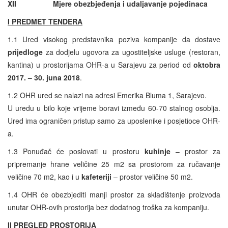
XII
Mjere obezbjeđenja i udaljavanje pojedinaca
I PREDMET TENDERA
1.1 Ured visokog predstavnika poziva kompanije da dostave
prijedloge
za dodjelu ugovora za ugostiteljske usluge (restoran,
kantina) u prostorijama OHR-a u Sarajevu za period od
oktobra
2017. – 30. juna 2018
.
1.2 OHR ured se nalazi na adresi Emerika Bluma 1, Sarajevo.
U uredu u bilo koje vrijeme boravi između 60-70 stalnog osoblja.
Ured ima ograničen pristup samo za uposlenike i posjetioce OHR-
a.
1.3 Ponuđač će poslovati u prostoru
kuhinje
– prostor za
pripremanje hrane veličine 25 m2 sa prostorom za ručavanje
veličine 70 m2, kao i u
kafeteriji
– prostor veličine 50 m2.
1.4 OHR će obezbjediti manji prostor za skladištenje proizvoda
unutar OHR-ovih prostorija bez dodatnog troška za kompaniju.
II PREGLED PROSTORIJA