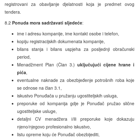
registrovani za obavljanje djelatnosti koja je predmet ovog
tendera.
8.2
Ponuda mora sadržavati sljedeće
:
ime i adresu kompanije, ime kontakt osobe i telefon,
kopiju registracijskih dokumenata kompanije,
bilans stanja i bilans uspjeha za posljednji obračunski
period,
Menadžment Plan (Član 3.)
uključujući cijene hrane i
pića
,
eventualne naknade za obezbjeđenje potrošnih roba koje
se odnose na član 3.1,
iskustvo Ponuđača u pružanju ugostiteljskih usluga,
preporuke od kompanija gdje je Ponuđač pružao slične
ugostiteljske usluge,
detaljni CV menadžera i/ili preporuke koje dokazuju
njeno/njegovo profesionalno iskustvo,
listu opreme koju će Ponuđač obezbijediti,