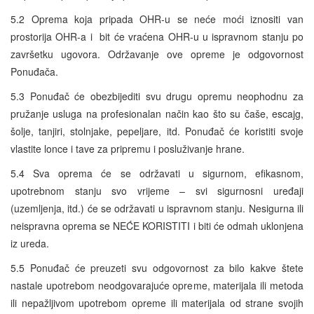
5.2 Oprema koja pripada OHR-u se neće moći iznositi van
prostorija OHR-a i bit će vraćena OHR-u u ispravnom stanju po
završetku ugovora. Održavanje ove opreme je odgovornost
Ponuđača.
5.3 Ponuđač će obezbijediti svu drugu opremu neophodnu za
pružanje usluga na profesionalan način kao što su čaše, escajg,
šolje, tanjiri, stolnjake, pepeljare, itd. Ponuđač će koristiti svoje
vlastite lonce i tave za pripremu i posluživanje hrane.
5.4 Sva oprema će se održavati u sigurnom, efikasnom,
upotrebnom stanju svo vrijeme – svi sigurnosni uređaji
(uzemljenja, itd.) će se održavati u ispravnom stanju. Nesigurna ili
neispravna oprema se NEĆE KORISTITI i biti će odmah uklonjena
iz ureda.
5.5 Ponuđač će preuzeti svu odgovornost za bilo kakve štete
nastale upotrebom neodgovarajuće opreme, materijala ili metoda
ili nepažljivom upotrebom opreme ili materijala od strane svojih