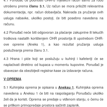
utrošenu prema
članu 3.1.
Uz račun se mora priložiti relevantna
dokumentacija, npr. račun dobavljača. Naknada za pružanje ovih
usluga nabavke, ukoliko postoji, će biti posebno navedena na
računu.
4.2 Ponuđač neće biti odgovoran za plaćanje zakupnine ili tekućih
troškova nastalih korištenjem OHR prostorija ili upotrebom OHR-
ove opreme (Aneks 1), a kao rezultat pružanja usluga
posluživanja prema članu 3.1.
4.3 Hrana i piće koji se poslužuju u kuhinji i kafeteriji će se
naplaćivati direktno od kupaca u momentu kupovine. Ponuđač je
obavezan da obezbijedi registrar-kase za izdavanje računa.
V OPREMA
5.1 Kuhinjska oprema je opisana u
Aneksu 1
. Kuhinjska oprema
navedena u Aneksu 1 će biti na raspolaganju Ponuđaču ukoliko
želi da je koristi. Oprema se predaje u viđenom stanju, o čemu će
se prilikom primopredaje prostora sačiniti zapisnik.