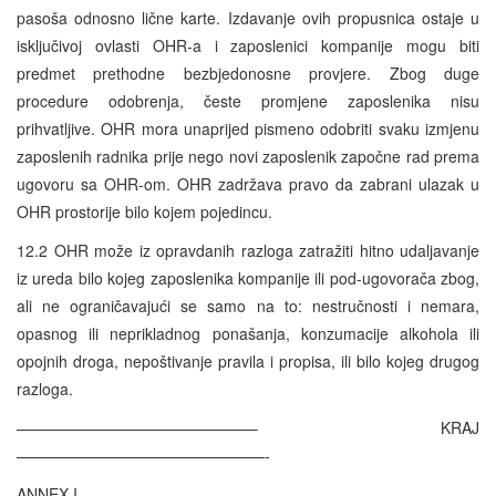
pasoša odnosno lične karte. Izdavanje ovih propusnica ostaje u
isključivoj ovlasti OHR-a i zaposlenici kompanije mogu biti
predmet prethodne bezbjedonosne provjere. Zbog duge
procedure odobrenja, česte promjene zaposlenika nisu
prihvatljive. OHR mora unaprijed pismeno odobriti svaku izmjenu
zaposlenih radnika prije nego novi zaposlenik započne rad prema
ugovoru sa OHR-om. OHR zadržava pravo da zabrani ulazak u
OHR prostorije bilo kojem pojedincu.
12.2 OHR može iz opravdanih razloga zatražiti hitno udaljavanje
iz ureda bilo kojeg zaposlenika kompanije ili pod-ugovorača zbog,
ali ne ograničavajući se samo na to: nestručnosti i nemara,
opasnog ili neprikladnog ponašanja, konzumacije alkohola ili
opojnih droga, nepoštivanje pravila i propisa, ili bilo kojeg drugog
razloga.
———————————————– KRAJ
————————————————-
ANNEX I