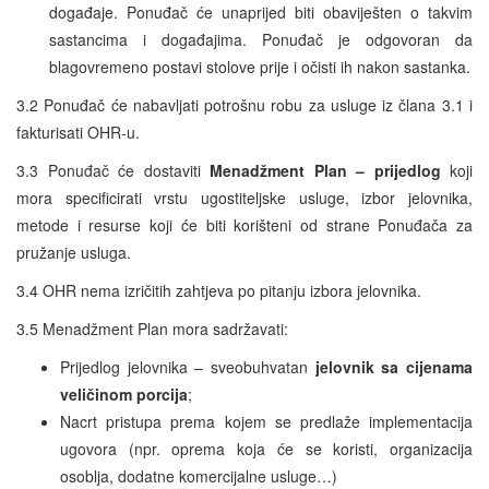
događaje. Ponuđač će unaprijed biti obaviješten o takvim
sastancima i događajima. Ponuđač je odgovoran da
blagovremeno postavi stolove prije i očisti ih nakon sastanka.
3.2 Ponuđač će nabavljati potrošnu robu za usluge iz člana 3.1 i
fakturisati OHR-u.
3.3 Ponuđač će dostaviti
Menadžment Plan – prijedlog
koji
mora specificirati vrstu ugostiteljske usluge, izbor jelovnika,
metode i resurse koji će biti korišteni od strane Ponuđača za
pružanje usluga.
3.4 OHR nema izričitih zahtjeva po pitanju izbora jelovnika.
3.5 Menadžment Plan mora sadržavati:
Prijedlog jelovnika – sveobuhvatan
jelovnik sa cijenama
veličinom porcija
;
Nacrt pristupa prema kojem se predlaže implementacija
ugovora (npr. oprema koja će se koristi, organizacija
osoblja, dodatne komercijalne usluge…)