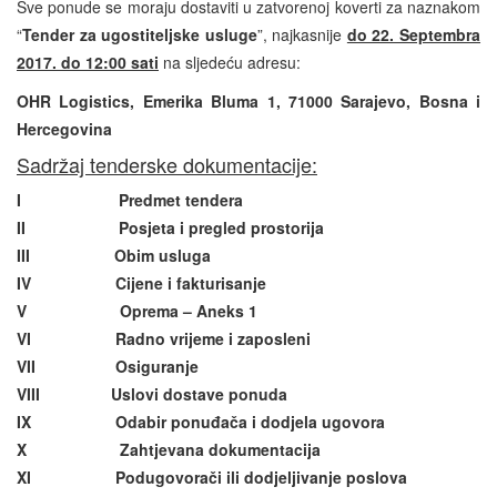
Sve ponude se moraju dostaviti u zatvorenoj koverti za naznakom
“
Tender za ugostiteljske usluge
”, najkasnije
do 22. Septembra
2017. do 12:00 sati
na sljedeću adresu:
OHR Logistics, Emerika Bluma 1, 71000 Sarajevo, Bosna i
Hercegovina
Sadržaj tenderske dokumentacije:
I Predmet tendera
II Posjeta i pregled prostorija
III Obim usluga
IV Cijene i fakturisanje
V Oprema – Aneks 1
VI Radno vrijeme i zaposleni
VII Osiguranje
VIII Uslovi dostave ponuda
IX
Odabir ponuđača i dodjela ugovora
X
Zahtjevana dokumentacija
XI
Podugovorači ili dodjeljivanje poslova