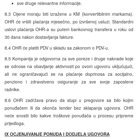
sve druge relevantne informacije.
8.3 Cijene moraju biti izražene u KM (konvertibilnim markama).
OHR će vršiti plaćanja mjesečno, po izvršenoj usluzi. Standardni
uslovi plaćanja OHR-a su putem bankovnog transfera u roku od
30 dana nakon dostavljanja fakture.
8.4 OHR će platiti PDV u skladu sa zakonom o PDV-u.
8.5 Kompanija je odgovorna za sve poreze i druge naknade koje
se odnose na obavljanje aktivnosti po ovom ugovoru uključujući,
ali ne ograničavajući se na plaćanje doprinosa za socijalno,
penziono i zdravstveno osiguranje za sve svoje zaposlene
radnike.
8.6 OHR zadržava pravo da stupi u pregovore sa bilo kojim
ponuđačem ili da okonča tender bez sklapanja ugovora. OHR
neće snositi bilo kakve troškove ponuđača u procesu pripreme
prijedloga.
IX OCJENJIVANJE PONUDA I DODJELA UGOVORA