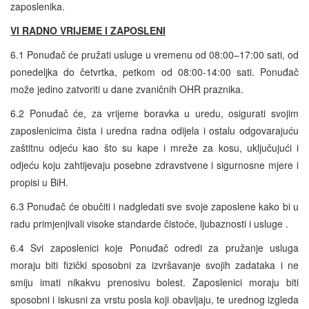
zaposlenika.
VI RADNO VRIJEME I ZAPOSLENI
6.1 Ponuđač će pružati usluge u vremenu od 08:00–17:00 sati, od
ponedeljka do četvrtka, petkom od 08:00-14:00 sati. Ponuđač
može jedino zatvoriti u dane zvaničnih OHR praznika.
6.2 Ponuđač će, za vrijeme boravka u uredu, osigurati svojim
zaposlenicima čista i uredna radna odijela i ostalu odgovarajuću
zaštitnu odjeću kao što su kape i mreže za kosu, uključujući i
odjeću koju zahtijevaju posebne zdravstvene i sigurnosne mjere i
propisi u BiH.
6.3 Ponuđač će obučiti i nadgledati sve svoje zaposlene kako bi u
radu primjenjivali visoke standarde čistoće, ljubaznosti i usluge .
6.4 Svi zaposlenici koje Ponuđač odredi za pružanje usluga
moraju biti fizički sposobni za izvršavanje svojih zadataka i ne
smiju imati nikakvu prenosivu bolest. Zaposlenici moraju biti
sposobni i iskusni za vrstu posla koji obavljaju, te urednog izgleda