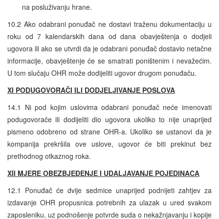
na posluživanju hrane.
10.2 Ako odabrani ponuđač ne dostavi traženu dokumentaciju u
roku od 7 kalendarskih dana od dana obavještenja o dodjeli
ugovora ili ako se utvrdi da je odabrani ponuđač dostavio netačne
informacije, obavještenje će se smatrati poništenim i nevažećim.
U tom slučaju OHR može dodijeliti ugovor drugom ponuđaču.
XI PODUGOVORAČI ILI DODJELJIVANJE POSLOVA
14.1 Ni pod kojim uslovima odabrani ponuđač neće imenovati
podugovorače ili dodijeliti dio ugovora ukoliko to nije unaprijed
pismeno odobreno od strane OHR-a. Ukoliko se ustanovi da je
kompanija prekršila ove uslove, ugovor će biti prekinut bez
prethodnog otkaznog roka.
XII MJERE OBEZBJEĐENJE I UDALJAVANJE POJEDINACA
12.1 Ponuđač će dvije sedmice unaprijed podnijeti zahtjev za
izdavanje OHR propusnica potrebnih za ulazak u ured svakom
zaposleniku, uz podnošenje potvrde suda o nekažnjavanju i kopije