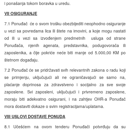
i ponašanja tokom boravka u uredu.
VII
OSIGURANJE
7.1 Ponuđač će o svom trošku obezbijediti neophodno osiguranje
u vezi sa povredama lica ili štete na imovini, a koje mogu nastati
od ili u vezi sa izvođenjem predmetnih usluga od strane
Ponuđača, njenih agenata, predstavnika, podugovorača ili
zaposlenika, a čije pokriće neće biti manje od 5.000,00 KM po
štetnom događaju.
7.2 Ponuđač će se pridržavati svih relevantnih zakona o radu koji
se primjenju, uključujući ali ne ograničavajući se samo na,
plaćanje doprinosa za zdravstveno i socijalno za sve svoje
zaposlene. Svi zaposleni, uključujući i privremeno zaposlene,
moraju biti adekvatno osigurani, i na zahtjev OHR-a Ponuđač
mora dostaviti dokaze o svim registracijama/uplatama.
VIII USLOVI DOSTAVE PONUDA
8.1 Učešćem na ovom tenderu Ponuđači potvrđuju da su