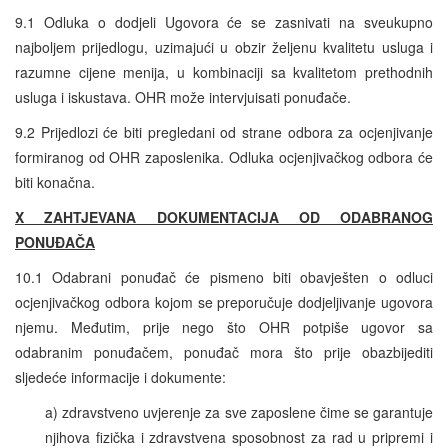
9.1 Odluka o dodjeli Ugovora će se zasnivati na sveukupno
najboljem prijedlogu, uzimajući u obzir željenu kvalitetu usluga i
razumne cijene menija, u kombinaciji sa kvalitetom prethodnih
usluga i iskustava. OHR može intervjuisati ponuđače.
9.2 Prijedlozi će biti pregledani od strane odbora za ocjenjivanje
formiranog od OHR zaposlenika. Odluka ocjenjivačkog odbora će
biti konačna.
X ZAHTJEVANA DOKUMENTACIJA OD ODABRANOG
PONUĐAČA
10.1 Odabrani ponuđač će pismeno biti obavješten o odluci
ocjenjivačkog odbora kojom se preporučuje dodjeljivanje ugovora
njemu. Međutim, prije nego što OHR potpiše ugovor sa
odabranim ponuđačem, ponuđač mora što prije obazbijediti
sljedeće informacije i dokumente:
a) zdravstveno uvjerenje za sve zaposlene čime se garantuje
njihova fizička i zdravstvena sposobnost za rad u pripremi i