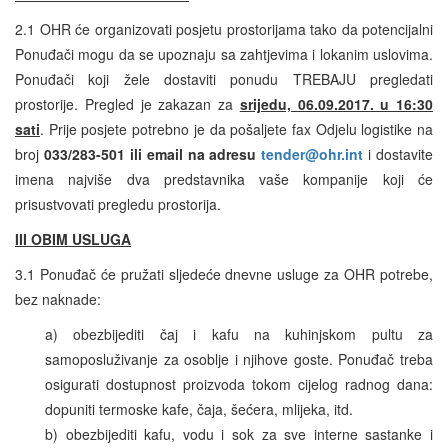
2.1 OHR će organizovati posjetu prostorijama tako da potencijalni
Ponuđači mogu da se upoznaju sa zahtjevima i lokanim uslovima.
Ponuđači koji žele dostaviti ponudu TREBAJU pregledati
prostorije. Pregled je zakazan za
srijedu, 06.09.2017. u 16:30
sati
. Prije posjete potrebno je da pošaljete fax Odjelu logistike na
broj
033/283-501
ili email na adresu
tender@ohr.int
i dostavite
imena najviše dva predstavnika vaše kompanije koji će
prisustvovati pregledu prostorija.
III OBIM USLUGA
3.1 Ponuđač će pružati sljedeće dnevne usluge za OHR potrebe,
bez naknade:
a) obezbijediti čaj i kafu na kuhinjskom pultu za
samoposluživanje za osoblje i njihove goste. Ponuđač treba
osigurati dostupnost proizvoda tokom cijelog radnog dana:
dopuniti termoske kafe, čaja, šećera, mlijeka, itd.
b) obezbijediti kafu, vodu i sok za sve interne sastanke i