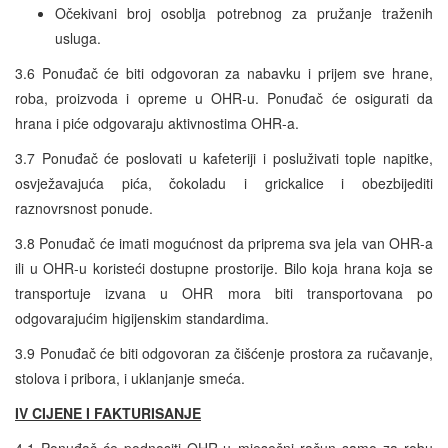
Očekivani broj osoblja potrebnog za pružanje traženih
usluga.
3.6 Ponuđač će biti odgovoran za nabavku i prijem sve hrane,
roba, proizvoda i opreme u OHR-u. Ponuđač će osigurati da
hrana i piće odgovaraju aktivnostima OHR-a.
3.7 Ponuđač će poslovati u kafeteriji i posluživati tople napitke,
osvježavajuća pića, čokoladu i grickalice i obezbijediti
raznovrsnost ponude.
3.8 Ponuđač će imati mogućnost da priprema sva jela van OHR-a
ili u OHR-u koristeći dostupne prostorije. Bilo koja hrana koja se
transportuje izvana u OHR mora biti transportovana po
odgovarajućim higijenskim standardima.
3.9 Ponuđač će biti odgovoran za čišćenje prostora za ručavanje,
stolova i pribora, i uklanjanje smeća.
IV CIJENE I FAKTURISANJE
4.1 Ponuđač će podnositi OHR-u mjesečni račun samo za robu