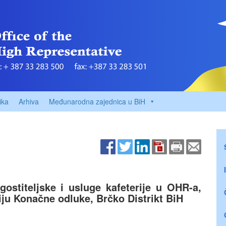
ika
Arhiva
Međunarodna zajednica u BiH
ostiteljske i usluge kafeterije u OHR-a,
iju Konačne odluke, Brčko Distrikt BiH