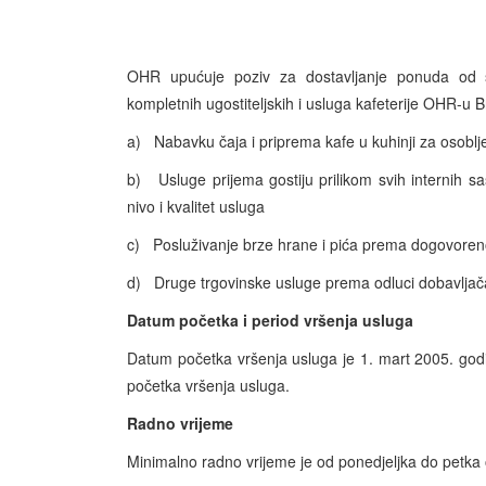
OHR upućuje poziv za dostavljanje ponuda od st
kompletnih ugostiteljskih i usluga kafeterije OHR-u 
a) Nabavku čaja i priprema kafe u kuhinji za osoblje 
b) Usluge prijema gostiju prilikom svih internih sa
nivo i kvalitet usluga
c) Posluživanje brze hrane i pića prema dogovore
d) Druge trgovinske usluge prema odluci dobavlja
Datum početka i period vršenja usluga
Datum početka vršenja usluga je 1. mart 2005. godi
početka vršenja usluga.
Radno vrijeme
Minimalno radno vrijeme je od ponedjeljka do petka