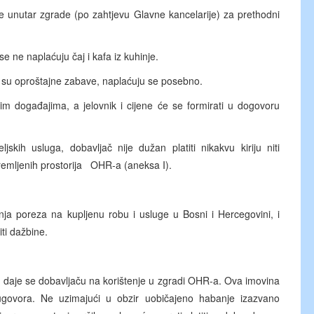
unutar zgrade (po zahtjevu Glavne kancelarije) za prethodni
 ne naplaćuju čaj i kafa iz kuhinje.
o su oproštajne zabave, naplaćuju se posebno.
vim događajima, a jelovnik i cijene će se formirati u dogovoru
kih usluga, dobavljač nije dužan platiti nikakvu kiriju niti
remljenih prostorija OHR-a (aneksa I).
ja poreza na kupljenu robu i usluge u Bosni i Hercegovini, i
ti dažbine.
 daje se dobavljaču na korištenje u zgradi OHR-a. Ova imovina
govora. Ne uzimajući u obzir uobičajeno habanje izazvano