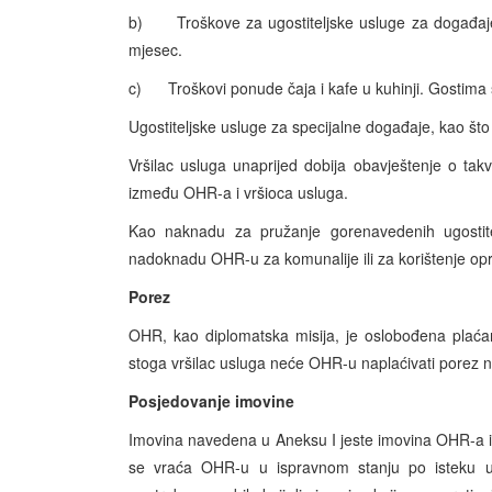
b) Troškove za ugostiteljske usluge za događaje 
mjesec.
c) Troškovi ponude čaja i kafe u kuhinji. Gostima se
Ugostiteljske usluge za specijalne događaje, kao št
Vršilac usluga unaprijed dobija obavještenje o tak
između OHR-a i vršioca usluga.
Kao naknadu za pružanje gorenavedenih ugostiteljs
nadoknadu OHR-u za komunalije ili za korištenje op
Porez
OHR, kao diplomatska misija, je oslobođena plaćan
stoga vršilac usluga neće OHR-u naplaćivati porez ni
Posjedovanje imovine
Imovina navedena u Aneksu I jeste imovina OHR-a i
se vraća OHR-u u ispravnom stanju po isteku u