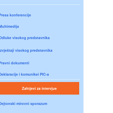
Press konferencije
Multimedija
Odluke visokog predstavnika
Izvještaji visokog predstavnika
Pravni dokumenti
Deklaracije i komunikei PIC-a
Zahtjevi za intervjue
Dejtonski mirovni sporazum