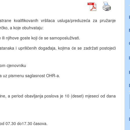
rane kvalifikovanih vršilaca usluga/preduzeća za pružanje
Brčko, a koje obuhvataju:
ili njihove goste koji će se samoposluživati.
stanaka i upriličenih događaja, kojima će se zadržati postojeći
nom cjenovniku
ča uz pismenu saglasnost OHR-a.
ne, a period obavljanja poslova je 10 (deset) mjeseci od dana
 od 07.30 do17.30 časova.