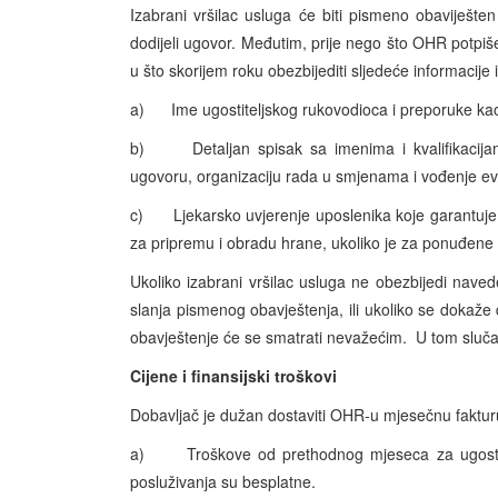
Izabrani vršilac usluga će biti pismeno obaviješt
dodijeli ugovor. Međutim, prije nego što OHR potpiš
u što skorijem roku obezbijediti sljedeće informacije
a) Ime ugostiteljskog rukovodioca i preporuke kao
b) Detaljan spisak sa imenima i kvalifikacijam
ugovoru, organizaciju rada u smjenama i vođenje evi
c) Ljekarsko uvjerenje uposlenika koje garantuje n
za pripremu i obradu hrane, ukoliko je za ponuđene 
Ukoliko izabrani vršilac usluga ne obezbijedi na
slanja pismenog obavještenja, ili ukoliko se dokaže
obavještenje će se smatrati nevažećim. U tom sluča
Cijene i finansijski troškovi
Dobavljač je dužan dostaviti OHR-u mjesečnu fakturu
a) Troškove od prethodnog mjeseca za ugostitel
posluživanja su besplatne.