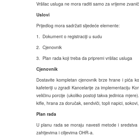
Vršilac usluga ne mora raditi samo za vrijeme zvani
Uslovi
Prijedlog mora sadržati sljedeće elemente:
1. Dokument o registraciji u sudu
2. Cjenovnik
3. Plan rada koji treba da pripremi vršilac usluga
Cjenovnik
Dostavite kompletan cjenovnik brze hrane i pića koja
kafeteriji u zgradi Kancelarije za implementaciju K
veličinu porcije (ukoliko postoji takva jedinica mjere). 
kifle, hrana za doručak, sendviči, topli napici, soko
Plan rada
U planu rada se moraju navesti metode i sredstva ko
zahtjevima i ciljevima OHR-a.