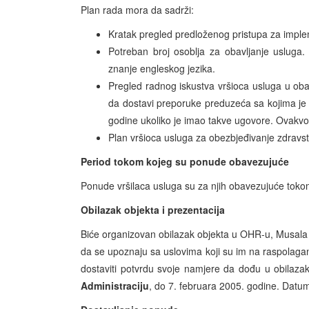
Plan rada mora da sadrži:
Kratak pregled predloženog pristupa za imple
Potreban broj osoblja za obavljanje usluga
znanje engleskog jezika.
Pregled radnog iskustva vršioca usluga u obavlja
da dostavi preporuke preduzeća sa kojima je 
godine ukoliko je imao takve ugovore. Ovakvo
Plan vršioca usluga za obezbjeđivanje zdravstv
Period tokom kojeg su ponude obavezujuće
Ponude vršilaca usluga su za njih obavezujuće tok
Obilazak objekta i prezentacija
Biće organizovan obilazak objekta u OHR-u, Musala bb
da se upoznaju sa uslovima koji su im na raspolagan
dostaviti potvrdu svoje namjere da dođu u obilaz
Administraciju
, do 7. februara 2005. godine. Datum