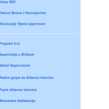
Ustav BiH
Zakoni Bosne i Hercegovine
Rezolucije Vijeća sigurnosti
Program 5+2
Supervizija u Brčkom
Nalozi Supervizora
Radne grupe za državnu imovinu
Popis državne imovine
Mostarska deklaracija