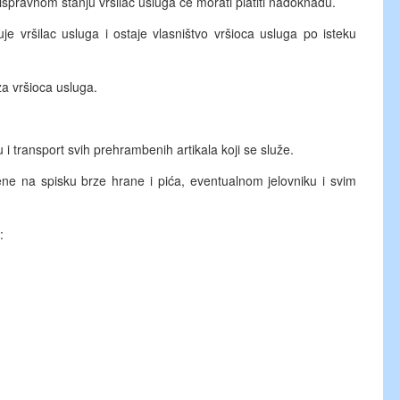
u ispravnom stanju vršilac usluga će morati platiti nadoknadu.
e vršilac usluga i ostaje vlasništvo vršioca usluga po isteku
a vršioca usluga.
i transport svih prehrambenih artikala koji se služe.
jene na spisku brze hrane i pića, eventualnom jelovniku i svim
: