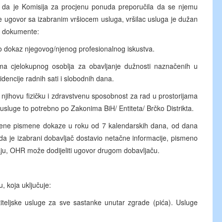
en da je Komisija za procjenu ponuda preporučila da se njemu
e ugovor sa izabranim vršiocem usluga, vršilac usluga je dužan
 i dokumente:
 dokaz njegovog/njenog profesionalnog iskustva.
a cjelokupnog osoblja za obavljanje dužnosti naznačenih u
dencije radnih sati i slobodnih dana.
jihovu fizičku i zdravstvenu sposobnost za rad u prostorijama
usluge to potrebno po Zakonima BiH/ Entiteta/ Brčko Distrikta.
vedene pismene dokaze u roku od 7 kalendarskih dana, od dana
 da je izabrani dobavljač dostavio netačne informacije, pismeno
ju, OHR može dodijeliti ugovor drugom dobavljaču.
, koja uključuje:
jske usluge za sve sastanke unutar zgrade (pića). Usluge