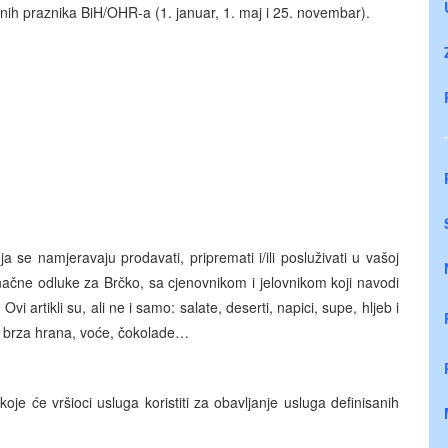
čnih praznika BiH/OHR-a (1. januar, 1. maj i 25. novembar).
 se namjeravaju prodavati, pripremati i/ili posluživati u vašoj
onačne odluke za Brčko, sa cjenovnikom i jelovnikom koji navodi
Ovi artikli su, ali ne i samo: salate, deserti, napici, supe, hljeb i
vi, brza hrana, voće, čokolade…
je će vršioci usluga koristiti za obavljanje usluga definisanih