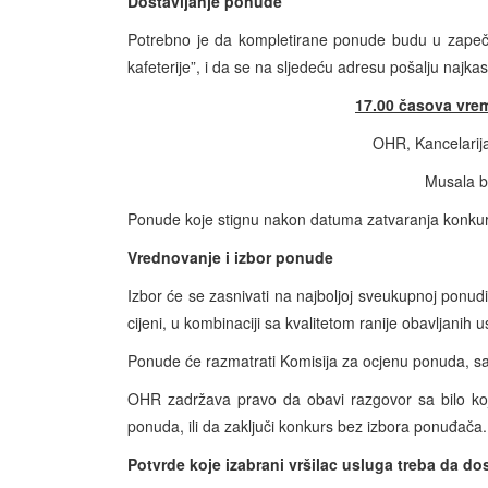
Dostavljanje ponude
Potrebno je da kompletirane ponude budu u zapeč
kafeterije”, i da se na sljedeću adresu pošalju najkas
17.00 časova vrem
OHR, Kancelarija
Musala b
Ponude koje stignu nakon datuma zatvaranja konkur
Vrednovanje i izbor ponude
Izbor će se zasnivati na najboljoj sveukupnoj ponud
cijeni, u kombinaciji sa kvalitetom ranije obavljanih 
Ponude će razmatrati Komisija za ocjenu ponuda, s
OHR zadržava pravo da obavi razgovor sa bilo koji
ponuda, ili da zaključi konkurs bez izbora ponuđač
Potvrde koje izabrani vršilac usluga treba da do