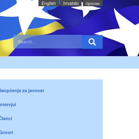
English
hrvatski
cрпски
Saopćenja za javnost
Intervjui
Članci
Govori