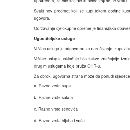
upotrebom, za bilo koji dio imovine koji se ne vrati 
Svaki nov predmet koji se kupi tokom godine kupuj
ugovora.
Održavanje cjelokupne opreme je finansijska obavez
Ugostiteljske usluge
Vršilac usluga je odgovoran za naručivanje, kupovinu 
Vršilac usluga usklađuje bilo kakve značajnije izm
drugim uslugama koje pruža OHR-u.
Za obrok, ugovorna strana moze da ponudi sljedece
a. Razne vrste supa
b. Razne vrste salata
c. Razne vrste sendviča
d. Razne vrsta hljeba i voća