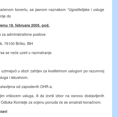
aćenom kovertu, sa jasnom naznakom “Ugostiteljske i usluge
nije do
enu 18. februara 2005. god.
 za administrativne poslove
b, 76100 Brčko, BiH
sa se neće uzeti u razmatranje.
i uzimajući u obzir zahtjev za kvalitetnom uslugom po razumnoj
usluga i iskustvom.
astavljena od zaposlenih OHR-a.
m vršiocem usluga, ili da izvrši izbor na osnovu dostavljenih
a. Odluka Komisije za ocjenu ponuda će se smatrati konačnom.
stavi