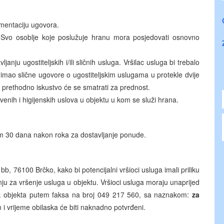
mentaciju ugovora.
. Svo osoblje koje poslužuje hranu mora posjedovati osnovno
nju ugostiteljskih i/ili sličnih usluga. Vršilac usluga bi trebalo
imao slične ugovore o ugostiteljskim uslugama u protekle dvije
 prethodno iskustvo će se smatrati za prednost.
enih i higijenskih uslova u objektu u kom se služi hrana.
om 30 dana nakon roka za dostavljanje ponude.
, 76100 Brčko, kako bi potencijalni vršioci usluga imali priliku
ju za vršenje usluga u objektu. Vršioci usluga moraju unaprijed
ak objekta putem faksa na broj 049 217 560, sa naznakom:
za
 i vrijeme obilaska će biti naknadno potvrđeni.