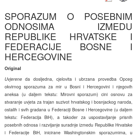
SPORAZUM O POSEBNIM
ODNOSIMA IZMEDU
REPUBLIKE HRVATSKE I
FEDERACIJE BOSNE I
HERCEGOVINE
Original
Uvjerene
da dosljedna, cjelovita i ubrzana provedba Opceg
okvirnog sporazuma za mir u Bosni i Hercegovini i njegovih
aneksa (u daljem tekstu: Mirovni sporazum) cini osnovu za
stvaranje uvjeta za trajan suzivot hrvatskog i bosnjackog naroda,
ostalih i svih gradana u Federaciji Bosne i Hercegovine (u daljem
tekstu: Federacija BiH), a takoder za uspostavljanje prisnih
posebnih odnosa i razvijanje suradnje izmedu Republike Hrvatske
i Federacije BiH, inicirane Washingtonskim sporazumima, u