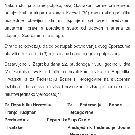
Nakon sto ga strane potpisu, ovaj Sporazum ce se privremeno
primjenjivati, a stupa na snagu trideset (30) dana nakon primitka
posljednje obavijesti da su ispunjeni svi uvjeti predvideni
unutarnjim pravnim poretkom svake od ugovornih strana za
stupanje Sporazuma na snagu.
Strane se obvezuju da ce postupak potvrdivanja ovog Sporazuma
obaviti u roku od tri (3) mjeseca od dana njegova potpisivanja.
Sastavljeno u Zagrebu dana 22. studenoga 1998. godine u dva
(2) izvornika, svaki od njih na hrvatskom jeziku za Republiku
Hrvatsku, a za Federaciju Bosne i Hercegovine na sluzbenim
jezicima – bosanskom jeziku i hrvatskom jeziku, pri cemu su svi
tekstovi jednako vjerodostojni.
Za Republiku Hrvatsku
Za Federaciju Bosne i
Franjo Tudjman
Hercegovine
Predsjednik Republike
Ejup Ganic
Hrvatske
Predsjednik Federacije Bosne
i Hercegovine