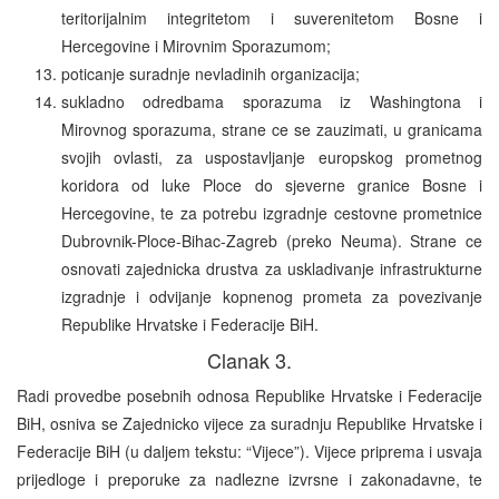
teritorijalnim integritetom i suverenitetom Bosne i
Hercegovine i Mirovnim Sporazumom;
poticanje suradnje nevladinih organizacija;
sukladno odredbama sporazuma iz Washingtona i
Mirovnog sporazuma, strane ce se zauzimati, u granicama
svojih ovlasti, za uspostavljanje europskog prometnog
koridora od luke Ploce do sjeverne granice Bosne i
Hercegovine, te za potrebu izgradnje cestovne prometnice
Dubrovnik-Ploce-Bihac-Zagreb (preko Neuma). Strane ce
osnovati zajednicka drustva za uskladivanje infrastrukturne
izgradnje i odvijanje kopnenog prometa za povezivanje
Republike Hrvatske i Federacije BiH.
Clanak 3.
Radi provedbe posebnih odnosa Republike Hrvatske i Federacije
BiH, osniva se Zajednicko vijece za suradnju Republike Hrvatske i
Federacije BiH (u daljem tekstu: “Vijece”). Vijece priprema i usvaja
prijedloge i preporuke za nadlezne izvrsne i zakonadavne, te