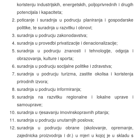
koristenju industrijskih, energetskih, poljoprivrednih i drugih
potencijala i kapaciteta;
poticanje i suradnja u podrucju planiranja i gospodarske
politike, te suradnja u razvitku i obnovi;
suradnja u podrucju zakonodavstva;
suradnja u provedbi privatizacije i denacionalizacije;
suradnja u podrucju znanosti i tehnologije, odgoja i
obrazovanja, kulture i sporta;
suradnja u podrucju socijalne politike i zdravstva;
suradnja u podrucju turizma, zastite okolisa i koristenja
prirodnih izvora;
suradnja u podrucju informiranja;
suradnja na razvitku regionalne i lokalne uprave i
samouprave;
suradnja u rjesavanju imovinskopravnih pitanja;
suradnja u podrucju unutarnjih poslova;
suradnja u podrucju obrane (skolovanje, opremanje,
zajednicka proizvodnja i dr.) u mjeri u kojoj je u skladu s