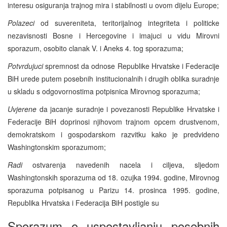
interesu osiguranja trajnog mira i stabilnosti u ovom dijelu Europe;
Polazeci
od suvereniteta, teritorijalnog integriteta i politicke
nezavisnosti Bosne i Hercegovine i imajuci u vidu Mirovni
sporazum, osobito clanak V. i Aneks 4. tog sporazuma;
Potvrdujuci
spremnost da odnose Republike Hrvatske i Federacije
BiH urede putem posebnih institucionalnih i drugih oblika suradnje
u skladu s odgovornostima potpisnica Mirovnog sporazuma;
Uvjerene
da jacanje suradnje i povezanosti Republike Hrvatske i
Federacije BiH doprinosi njihovom trajnom opcem drustvenom,
demokratskom i gospodarskom razvitku kako je predvideno
Washingtonskim sporazumom;
Radi
ostvarenja navedenih nacela i ciljeva, sljedom
Washingtonskih sporazuma od 18. ozujka 1994. godine, Mirovnog
sporazuma potpisanog u Parizu 14. prosinca 1995. godine,
Republika Hrvatska i Federacija BiH postigle su
Sporazum o uspostavljanju posebnih