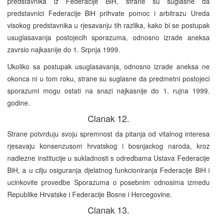
predstavnika iz Federacije BiH, strane su suglasne da
predstavnici Federacije BiH prihvate pomoc i arbitrazu Ureda
visokog predstavnika u rjesavanju tih razlika, kako bi se postupak
usuglasavanja postojecih sporazuma, odnosno izrade aneksa
zavrsio najkasnije do 1. Srpnja 1999.
Ukoliko sa postupak usuglasavanja, odnosno izrade aneksa ne
okonca ni u tom roku, strane su suglasne da predmetni postojeci
sporazumi mogu ostati na snazi najkasnije do 1. rujna 1999.
godine.
Clanak 12.
Strane potvrduju svoju spremnost da pitanja od vitalnog interesa
rjesavaju konsenzusom hrvatskog i bosnjackog naroda, kroz
nadlezne institucije u sukladnosti s odredbama Ustava Federacije
BiH, a u cilju osiguranja djelatnog funkcioniranja Federacije BiH i
ucinkovite provedbe Sporazuma o posebnim odnosima izmedu
Republike Hrvatske i Federacije Bosne i Hercegovine.
Clanak 13.