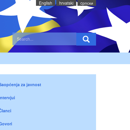
English
hrvatski
cрпски
Saopćenja za javnost
Intervjui
Članci
Govori