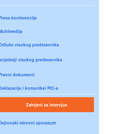
Press konferencije
Multimedija
Odluke visokog predstavnika
Izvještaji visokog predstavnika
Pravni dokumenti
Deklaracije i komunikei PIC-a
Zahtjevi za intervjue
Dejtonski mirovni sporazum