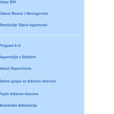
Ustav BiH
Zakoni Bosne i Hercegovine
Rezolucije Vijeća sigurnosti
Program 5+2
Supervizija u Brčkom
Nalozi Supervizora
Radne grupe za državnu imovinu
Popis državne imovine
Mostarska deklaracija