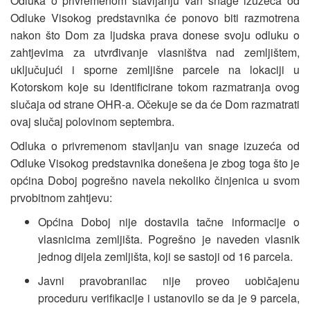
Odluka o privremenom stavljanju van snage izuzeća od
Odluke Visokog predstavnika će ponovo biti razmotrena
nakon što Dom za ljudska prava donese svoju odluku o
zahtjevima za utvrđivanje vlasništva nad zemljištem,
uključujući i sporne zemljišne parcele na lokaciji u
Kotorskom koje su identificirane tokom razmatranja ovog
slučaja od strane OHR-a. Očekuje se da će Dom razmatrati
ovaj slučaj polovinom septembra.
Odluka o privremenom stavljanju van snage izuzeća od
Odluke Visokog predstavnika donešena je zbog toga što je
općina Doboj pogrešno navela nekoliko činjenica u svom
prvobitnom zahtjevu:
Općina Doboj nije dostavila tačne informacije o
vlasnicima zemljišta. Pogrešno je naveden vlasnik
jednog dijela zemljišta, koji se sastoji od 16 parcela.
Javni pravobranilac nije proveo uobičajenu
proceduru verifikacije i ustanovilo se da je 9 parcela,