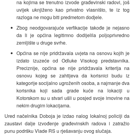
na kojima se trenutno izvode građevinski radovi, još
uvijek uknjiženo kao privatno vlasništo, te iz tog
razloga ne mogu biti predmetom dodjele.
Zbog neodgovarajuće verfikacije takođe je nejasno
da li je općina legitimno dodijelila poljoprivredno
zemljište u druge svrhe.
Općina se nije pridržavala uvjeta na osnovu kojih je
izdato izuzeće od Odluke Visokog predstavnika.
Preciznije, općina se nije pridržavala kriterija na
osnovu kojeg se zahtijeva da korisnici budu iz
kategorije socijalno ugroženih osoba, a najmanje dva
korisnika koji sada grade kuće na lokaciji u
Kotorskom su u stvari ušli u posjed svoje imovine na
nekim drugim lokacijama.
Ured načelnika Doboja je izdao nalog lokalnoj policiji da
zaustavi dalje izvođenje građevinskih radova i zatražio
punu podršku Vlade RS u rješavanju ovog slučaja.