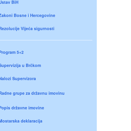
Ustav BiH
Zakoni Bosne i Hercegovine
Rezolucije Vijeća sigurnosti
Program 5+2
Supervizija u Brčkom
Nalozi Supervizora
Radne grupe za državnu imovinu
Popis državne imovine
Mostarska deklaracija