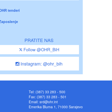
OHR tenderi
Zaposlenje
PRATITE NAS
Follow @OHR_BiH
Instagram: @ohr_bih
Tel: (387) 33 283 - 500
Fax: (387) 33 283 - 501
Email:
srd@ohr.int
Emerika Bluma 1, 71000 Sarajevo