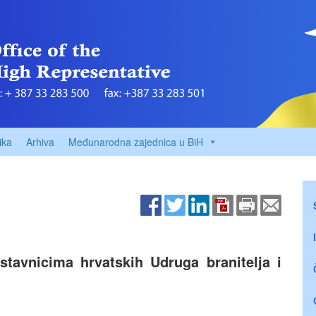
ika
Arhiva
Međunarodna zajednica u BiH
avnicima hrvatskih Udruga branitelja i