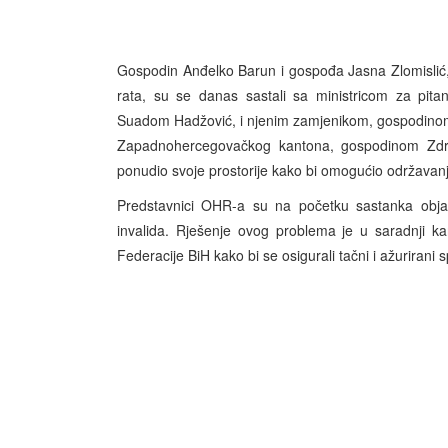
Gospodin Anđelko Barun i gospođa Jasna Zlomislić, 
rata, su se danas sastali sa ministricom za pita
Suadom Hadžović, i njenim zamjenikom, gospodinom
Zapadnohercegovačkog kantona, gospodinom Zd
ponudio svoje prostorije kako bi omogućio održavan
Predstavnici OHR-a su na početku sastanka objas
invalida. Rješenje ovog problema je u saradnji kan
Federacije BiH kako bi se osigurali tačni i ažurirani s