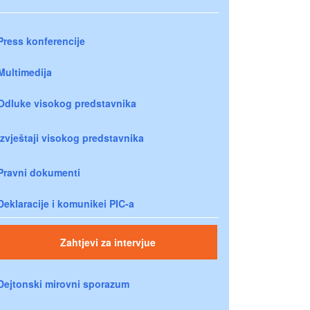
Press konferencije
Multimedija
Odluke visokog predstavnika
Izvještaji visokog predstavnika
Pravni dokumenti
Deklaracije i komunikei PIC-a
Zahtjevi za intervjue
Dejtonski mirovni sporazum