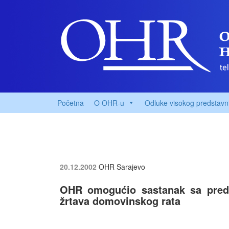
Početna
O OHR-u
Odluke visokog predstavn
20.12.2002
OHR Sarajevo
OHR omogućio sastanak sa predst
žrtava domovinskog rata