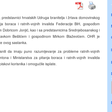
predstavnici hrvatskih Udruga branitelja i žrtava domovinskog
nja boraca i ratnih-vojnih invalida Federacije BiH, gospođom
 Dobricom Jonjić, kao i sa predstavnicima Srednjebosanskog i
ravkom Bešlićem i gospodinom Mirkom Blaževićem. OHR je
je ovog sastanka.
nili da imaju puno razumijevanje za probleme ratnih-vojnih
tona i Ministarstva za pitanja boraca i ratnih-vojnih invalida
piskovi korisnika i omogućile isplate.