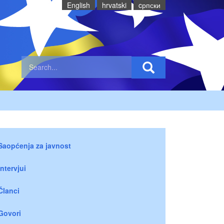
English
hrvatski
cрпски
Saopćenja za javnost
Intervjui
Članci
Govori