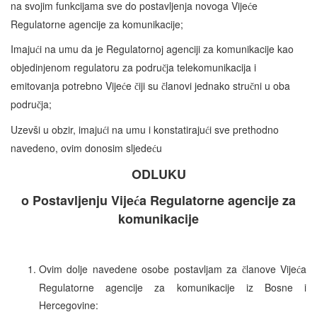
na svojim funkcijama sve do postavljenja novoga Vije
e
ć
Regulatorne agencije za komunikacije;
Imaju
i na umu da je Regulatornoj agenciji za komunikacije kao
ć
objedinjenom regulatoru za podru
ja telekomunikacija i
č
emitovanja potrebno Vije
e
iji su
lanovi jednako stru
ni u oba
ć
č
č
č
podru
ja;
č
Uzevši u obzir, imaju
i na umu i konstatiraju
i sve prethodno
ć
ć
navedeno, ovim donosim sljede
u
ć
ODLUKU
o Postavljenju Vije
a Regulatorne agencije za
ć
komunikacije
Ovim dolje navedene osobe postavljam za
lanove Vije
a
č
ć
Regulatorne agencije za komunikacije iz Bosne i
Hercegovine: