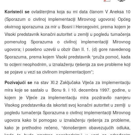
Koristeći se
ovlaštenjima koja su mi data članom V Aneksa 10
(Sporazum o civilnoj implementaciji Mirovnog ugovora) Općeg
okvirnog sporazuma za mir u Bosni i Hercegovini, prema kojem je
Visoki predstavnik konačni autoritet u zemlji u pogledu tumačenja
pomenutog Sporazuma o civilnoj implementaciji Mirovnog
ugovora; i posebno uzevši u obzir član II. 1. (d) gore navedenog
Sporazuma, prema kojem Visoki predstavnik “pruža pomoć, kada
to ocijeni neophodnim, u iznalaženju rješenja za sve probleme koji
se pojave u vezi sa civilnom implementacijom”;
Pozivajući se
na stav XI.2 Zaključaka Vijeća za implementaciju
mira koje se sastalo u Bonu 9. i 10. decembra 1997. godine, u
kojem je Vijeće za implementaciju mira pozdravilo namjeru
Visokog predstavnika da iskoristi svoj konačni autoritet u zemlji u
pogledu tumačenja Sporazuma o civilnoj implementaciji Mirovnog
ugovora kako bi pomogao u iznalaženju rješenja za probleme,
kako je prethodno rečeno, “donošenjem obavezujućih odluka,
kada to bude smatrao neophodnim,” u vezi sa određenim