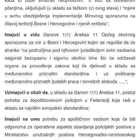
pitanjima, uključujući (u skladu sa tačkom (c) ovog stava) i “mjere
u svrhu obezbjeđenja implementacije Mirovnog sporazuma na
čitavoj teritoriji Bosne i Hercegovine i njenih entiteta”;
Imajući u vidu
članove 1(1) Aneksa 11 Općeg okvirnog
sporazuma za mir u Bosni i Hercegovini kojim se reguliše da će
stranke “na područjima pod njihovom jurisdikcijom svim osobama
osigurati bezopasnu i sigurnu okolinu time što će održavati
organe za provođenje zakona koji će djelovati u skladu sa
međunarodno priznatim standardima i uz poštivanje
međunarodno priznatih ljudskih prava i temeljnih sloboda …..”;
Uzimajući u obzir da
, u skladu sa članom 1(1) Aneksa 11, postoji
potreba za depolitizovanom policijom u Federaciji koja radi u
skladu sa najvišim evropskim standardima;
Imajući na umu
potrebu za apolitičnom osobom koja će biti
odgovorna za operativne aspekte obavljanja policijskih poslova u
Ministarstvu unutrašnjih poslova Hercegovačko-neretvanskog