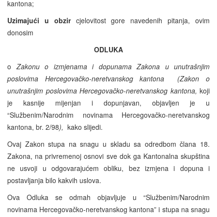
kantona;
Uzimajući u obzir
cjelovitost gore navedenih pitanja, ovim
donosim
ODLUKA
o
Zakonu o izmjenama i dopunama Zakona u unutrašnjim
poslovima Hercegovačko-neretvanskog kantona (Zakon o
unutrašnjim poslovima Hercegovačko-neretvanskog kantona,
koji
je kasnije mijenjan i dopunjavan, objavljen je u
“Službenim/Narodnim novinama Hercegovačko-neretvanskog
kantona, br. 2/98
),
kako slijedi.
Ovaj Zakon stupa na snagu u skladu sa odredbom člana 18.
Zakona, na privremenoj osnovi sve dok ga Kantonalna skupština
ne usvoji u odgovarajućem obliku, bez izmjena i dopuna i
postavljanja bilo kakvih uslova.
Ova Odluka se odmah objavljuje u “Službenim/Narodnim
novinama Hercegovačko-neretvanskog kantona” i stupa na snagu