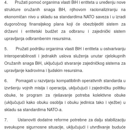
4. Pružati pomoć organima vlasti BiH i entiteta u uređenju nove
strukture oružanih snaga BiH, njihovom racionaliziranju na
ekonomičan nivo u skladu sa standardima NATO saveza i u izradi
dugoročnog finansijskog plana koji će obezbijediti sistem za
državni i entitetski budžet za odbranu i zajednički sistem
upravljanja odbrambenim resursima.
5. Pružati podršku organima vlasti BiH i entiteta u ostvarivanju
interoperabilnosti i jednakih uslova služenja unutar cjelokupnih
Oružanih snaga BiH, uključujući stvaranje zajedničkog sistema za
upravljanje kadrovima i ljudskim resursima.
6. Pomagati u razvijanju kompatibilnih operativnih standarda u
izvršenju vojnih misija i operacija, uključujući i zajedničku politiku
obuke, te program za rješavanje potreba kolektivne obuke
(uključujući kako obuku osoblja i obuku jedinica tako i vježbe) u
skladu sa standardima NATO-a.
7. Ustanoviti dodatne reforme potrebne za dalju stabilizaciju
sveukupne sigurnosne situacije, uključujući i utvrđivanje buduće