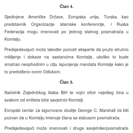
Član 4.
Sjedinjene Američke Države, Evropska unija, Turska, kao
predstavnik Organizacije islamske konferencije, i Ruska
Federacija mogu imenovati po jednog stalnog posmatrača u
Komisiju.
Predsjedavajući može također pozvati eksperte da pruže stručno
mišljenje i dokaze na sastancima Komisije, ukoliko to bude
smatrao neophodnim u cilju ispunjenja mandata Komisije kako je
to predviđeno ovom Odlukom.
Član 5.
Načelnik Zajedničkog štaba BiH te vojni oficir najvišeg čina u
svakom od entiteta biće savjetnici Komisiji.
Evropski centar za sigurnosne studije George C. Marshall će biti
pozvan da u Komisiju imenuje člana sa statusom posmatrača.
Predsjedavajući može imenovati i druge savjetnike/posmatrače