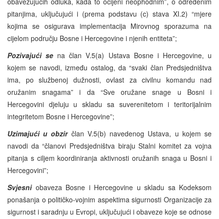
obavezujućih odluka, kada to ocijeni neophodnim”, o određenim
pitanjima, uključujući i (prema podstavu (c) stava XI.2) “mjere
kojima se osigurava implementacija Mirovnog sporazuma na
cijelom području Bosne i Hercegovine i njenih entiteta”;
Pozivajući se
na član V.5(a) Ustava Bosne i Hercegovine, u
kojem se navodi, između ostalog, da “svaki član Predsjedništva
ima, po službenoj dužnosti, ovlast za civilnu komandu nad
oružanim snagama” i da “Sve oružane snage u Bosni i
Hercegovini djeluju u skladu sa suverenitetom i teritorijalnim
integritetom Bosne i Hercegovine”;
Uzimajući u obzir
član V.5(b) navedenog Ustava, u kojem se
navodi da “članovi Predsjedništva biraju Stalni komitet za vojna
pitanja s ciljem koordiniranja aktivnosti oružanih snaga u Bosni i
Hercegovini”;
Svjesni
obaveza Bosne i Hercegovine u skladu sa Kodeksom
ponašanja o političko-vojnim aspektima sigurnosti Organizacije za
sigurnost i saradnju u Evropi, uključujući i obaveze koje se odnose