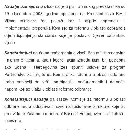
Nadalje uzimajući u obzir
da je u pismu visokog predstavnika od
19. decembra 2003. godine apelirano na Predsjedništvo BiH i
Vijeće ministara “da pokažu brz i opipljiv napredak” u
implementaciji preporuka Komisije za reformu u oblasti odbrane s
ciljem ispunjenja standarda koje je postavilo Sjevernoatlantsko
vijeće.
Konstatirajući
da će pomoć organima vlasti Bosne i Hercegovine
i njenim entitetima, kao i koordinacija između istih, biti potrebna
ako Bosna i Hercegovina želi ispuniti uslove za program
Partnerstvo za mir, te da Komisija za reformu u oblasti odbrane
treba nastaviti da vrši koordinaciju međunarodnih i domaćih
napora koji se ulažu u oblasti reforme odbrane;
Konstatirajući nadalje
da sastav Komisije za reformu u oblasti
odbrane mora odražavati nove institucionalne strukture koje su
predviđene Zakonom o odbrani Bosne i Hercegovine i entitetskim
ustavima.