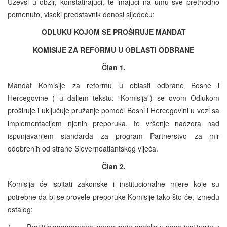
Uzevši u obzir, konstatirajući, te imajući na umu sve prethodno
pomenuto, visoki predstavnik donosi sljedeću:
ODLUKU KOJOM SE PROŠIRUJE MANDAT
KOMISIJE ZA REFORMU U OBLASTI ODBRANE
Član 1.
Mandat Komisije za reformu u oblasti odbrane Bosne i
Hercegovine ( u daljem tekstu: “Komisija”) se ovom Odlukom
proširuje i uključuje pružanje pomoći Bosni i Hercegovini u vezi sa
implementacijom njenih preporuka, te vršenje nadzora nad
ispunjavanjem standarda za program Partnerstvo za mir
odobrenih od strane Sjevernoatlantskog vijeća.
Član 2.
Komisija će ispitati zakonske i institucionalne mjere koje su
potrebne da bi se provele preporuke Komisije tako što će, između
ostalog:
1. Pratiti blagovremeno imenovanje osoblja u nove institucije u