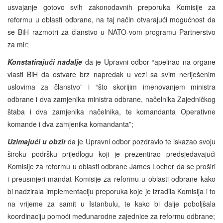
usvajanje gotovo svih zakonodavnih preporuka Komisije za
reformu u oblasti odbrane, na taj način otvarajući mogućnost da
se BiH razmotri za članstvo u NATO-vom programu Partnerstvo
za mir;
Konstatirajući nadalje
da je Upravni odbor “apelirao na organe
vlasti BiH da ostvare brz napredak u vezi sa svim neriješenim
uslovima za članstvo” i “što skorijim imenovanjem ministra
odbrane i dva zamjenika ministra odbrane, načelnika Zajedničkog
štaba i dva zamjenika načelnika, te komandanta Operativne
komande i dva zamjenika komandanta”;
Uzimajući u obzir
da je Upravni odbor pozdravio te iskazao svoju
široku podršku prijedlogu koji je prezentirao predsjedavajući
Komisije za reformu u oblasti odbrane James Locher da se proširi
i preusmjeri mandat Komisije za reformu u oblasti odbrane kako
bi nadzirala implementaciju preporuka koje je izradila Komisija i to
na vrijeme za samit u Istanbulu, te kako bi dalje poboljšala
koordinaciju pomoći međunarodne zajednice za reformu odbrane;