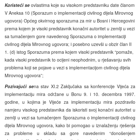
Koristeći se
ovlastima koje su visokom predstavniku date članom
V Aneksa 10 (Sporazum o implementaciji civilnog dijela Mirovnog
ugovora) Općeg okvirnog sporazuma za mir u Bosni i Hercegovini
prema kojem je visoki predstavnik konačni autoritet u zemlji u vezi
sa tumačenjem gore navedenog Sporazuma o implementaciji
civilnog dijela Mirovnog ugovora; i posebno uzevši u obzir član II
1. (d) istog Sporazuma prema kojem visoki predstavnik “pomaže,
kada visoki predstavnik to ocijeni neophodnim, u rješavanju svih
problema koji se pojave u vezi s implementacijom civilnog dijela
Mirovnog ugovora”;
Pozivajući se
na stav XI.2 Zaključaka sa konferencije Vijeća za
implementaciju mira održane u Bonu 9. i 10. decembra 1997.
godine, u kojima je Vijeće za implementaciju mira pozdravilo
namjeru visokog predstavnika da iskoristi svoj konačni autoritet u
zemlji u vezi sa tumačenjem Sporazuma o implementaciji civilnog
dijela Mirovnog ugovora, kako bi pomogao u iznalaženju rješenja
za probleme u skladu sa gore navedenim “donošenjem