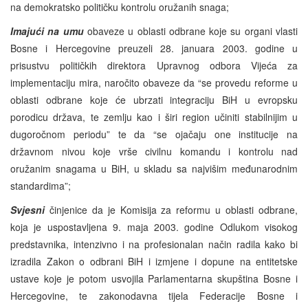
na demokratsko političku kontrolu oružanih snaga;
Imajući na umu
obaveze u oblasti odbrane koje su organi vlasti
Bosne i Hercegovine preuzeli 28. januara 2003. godine u
prisustvu političkih direktora Upravnog odbora Vijeća za
implementaciju mira, naročito obaveze da “se provedu reforme u
oblasti odbrane koje će ubrzati integraciju BiH u evropsku
porodicu država, te zemlju kao i širi region učiniti stabilnijim u
dugoročnom periodu” te da “se ojačaju one institucije na
državnom nivou koje vrše civilnu komandu i kontrolu nad
oružanim snagama u BiH, u skladu sa najvišim međunarodnim
standardima”;
Svjesni
činjenice da je Komisija za reformu u oblasti odbrane,
koja je uspostavljena 9. maja 2003. godine Odlukom visokog
predstavnika, intenzivno i na profesionalan način radila kako bi
izradila Zakon o odbrani BiH i izmjene i dopune na entitetske
ustave koje je potom usvojila Parlamentarna skupština Bosne i
Hercegovine, te zakonodavna tijela Federacije Bosne i