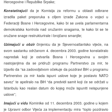
Hercegovine i Republike Srpske;
Konstatirajući
da je Komisija za reformu u oblasti odbrane
izradila paket preporuka s ciljem izrade Zakona o vojsci u
Federaciji Bosne i Hercegovine, kako bi se uvela parlamentarna
demokratska kontrola nad oružanim snagama, te kako bi se te
oružane snage restrukturirale i brojčano smanjile;
Uzimajući u obzir
činjenicu da je Sjevernoatlantsko vijeće, na
svom sastanku održanom 4. decembra 2003. godine konstatiralo
napredak koji je ostvarila Bosna i Hercegovina u svojim
nastojanjima da se pridruži programu Partnerstvo za mir, te
izjavilo da “sa zadovoljstvom očekuje da pozdravi BiH u programu
Partnerstvo za mir kada ispuni uslove koje je postavio NATO
savez” te apeliralo na BiH “da predvidi samit koji će se održati u
Istanbulu kao realan datum do kojeg može ispuniti neispunjene
uslove”;
Imajući u vidu
Kominike od 11. decembra 2003. godine u kojem
je Upravni odbor Vijeća za implementaciju mira “toplo pozdravio