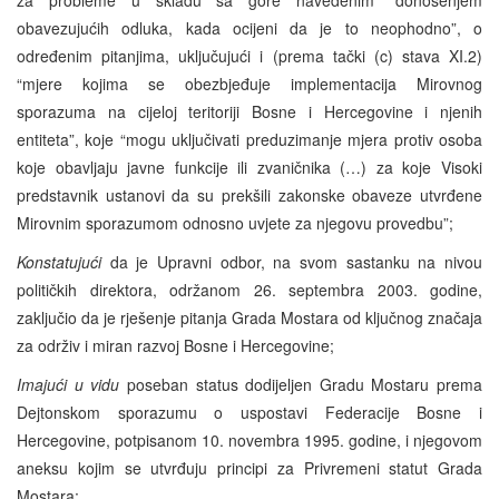
obavezujućih odluka, kada ocijeni da je to neophodno”, o
određenim pitanjima, uključujući i (prema tački (c) stava XI.2)
“mjere kojima se obezbjeđuje implementacija Mirovnog
sporazuma na cijeloj teritoriji Bosne i Hercegovine i njenih
entiteta”, koje “mogu uključivati preduzimanje mjera protiv osoba
koje obavljaju javne funkcije ili zvaničnika (…) za koje Visoki
predstavnik ustanovi da su prekšili zakonske obaveze utvrđene
Mirovnim sporazumom odnosno uvjete za njegovu provedbu”;
Konstatujući
da je Upravni odbor, na svom sastanku na nivou
političkih direktora, održanom 26. septembra 2003. godine,
zaključio da je rješenje pitanja Grada Mostara od ključnog značaja
za održiv i miran razvoj Bosne i Hercegovine;
Imajući u vidu
poseban status dodijeljen Gradu Mostaru prema
Dejtonskom sporazumu o uspostavi Federacije Bosne i
Hercegovine, potpisanom 10. novembra 1995. godine, i njegovom
aneksu kojim se utvrđuju principi za Privremeni statut Grada
Mostara;