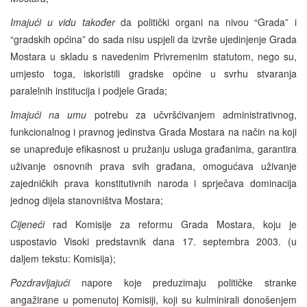
Imajući u vidu također
da politički organi na nivou “Grada” i
“gradskih općina” do sada nisu uspjeli da izvrše ujedinjenje Grada
Mostara u skladu s navedenim Privremenim statutom, nego su,
umjesto toga, iskoristili gradske općine u svrhu stvaranja
paralelnih institucija i podjele Grada;
Imajući na umu
potrebu za učvršćivanjem administrativnog,
funkcionalnog i pravnog jedinstva Grada Mostara na način na koji
se unapređuje efikasnost u pružanju usluga građanima, garantira
uživanje osnovnih prava svih građana, omogućava uživanje
zajedničkih prava konstitutivnih naroda i sprječava dominacija
jednog dijela stanovništva Mostara;
Cijeneći
rad Komisije za reformu Grada Mostara, koju je
uspostavio Visoki predstavnik dana 17. septembra 2003. (u
daljem tekstu: Komisija);
Pozdravljajući
napore koje preduzimaju političke stranke
angažirane u pomenutoj Komisiji, koji su kulminirali donošenjem