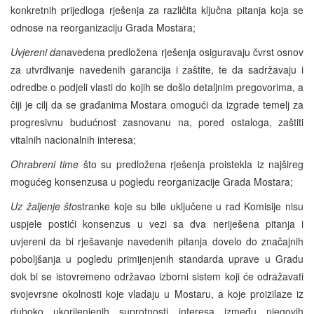
konkretnih prijedloga rješenja za različita ključna pitanja koja se
odnose na reorganizaciju Grada Mostara;
Uvjereni da
navedena predložena rješenja osiguravaju čvrst osnov
za utvrđivanje navedenih garancija i zaštite, te da sadržavaju i
odredbe o podjeli vlasti do kojih se došlo detaljnim pregovorima, a
čiji je cilj da se građanima Mostara omogući da izgrade temelj za
progresivnu budućnost zasnovanu na, pored ostaloga, zaštiti
vitalnih nacionalnih interesa;
Ohrabreni time
što su predložena rješenja proistekla iz najšireg
mogućeg konsenzusa u pogledu reorganizacije Grada Mostara;
Uz žaljenje što
stranke koje su bile uključene u rad Komisije nisu
uspjele postići konsenzus u vezi sa dva neriješena pitanja i
uvjereni da bi rješavanje navedenih pitanja dovelo do značajnih
poboljšanja u pogledu primijenjenih standarda uprave u Gradu
dok bi se istovremeno održavao izborni sistem koji će odražavati
svojevrsne okolnosti koje vladaju u Mostaru, a koje proizilaze iz
duboko ukorijenjenih suprotnosti interesa između njegovih