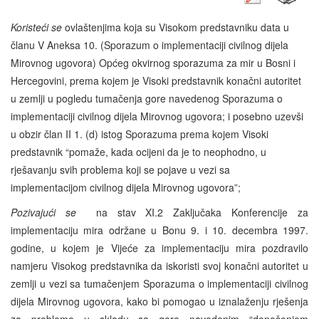
Koristeći se
ovlaštenjima koja su Visokom predstavniku data u
članu V Aneksa 10. (Sporazum o implementaciji civilnog dijela
Mirovnog ugovora) Općeg okvirnog sporazuma za mir u Bosni i
Hercegovini, prema kojem je Visoki predstavnik konačni autoritet
u zemlji u pogledu tumačenja gore navedenog Sporazuma o
implementaciji civilnog dijela Mirovnog ugovora; i posebno uzevši
u obzir član II 1. (d) istog Sporazuma prema kojem Visoki
predstavnik “pomaže, kada ocijeni da je to neophodno, u
rješavanju svih problema koji se pojave u vezi sa
implementacijom civilnog dijela Mirovnog ugovora”;
Pozivajući se
na stav XI.2 Zaključaka Konferencije za
implementaciju mira održane u Bonu 9. i 10. decembra 1997.
godine, u kojem je Vijeće za implementaciju mira pozdravilo
namjeru Visokog predstavnika da iskoristi svoj konačni autoritet u
zemlji u vezi sa tumačenjem Sporazuma o implementaciji civilnog
dijela Mirovnog ugovora, kako bi pomogao u iznalaženju rješenja
za probleme u skladu sa gore navedenim “donošenjem