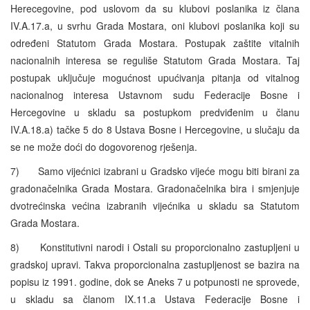
Herecegovine, pod uslovom da su klubovi poslanika iz člana
IV.A.17.a, u svrhu Grada Mostara, oni klubovi poslanika koji su
određeni Statutom Grada Mostara. Postupak zaštite vitalnih
nacionalnih interesa se reguliše Statutom Grada Mostara. Taj
postupak uključuje mogućnost upućivanja pitanja od vitalnog
nacionalnog interesa Ustavnom sudu Federacije Bosne i
Hercegovine u skladu sa postupkom predviđenim u članu
IV.A.18.a) tačke 5 do 8 Ustava Bosne i Hercegovine, u slučaju da
se ne može doći do dogovorenog rješenja.
7) Samo vijećnici izabrani u Gradsko vijeće mogu biti birani za
gradonačelnika Grada Mostara. Gradonačelnika bira i smjenjuje
dvotrećinska većina izabranih vijećnika u skladu sa Statutom
Grada Mostara.
8) Konstitutivni narodi i Ostali su proporcionalno zastupljeni u
gradskoj upravi. Takva proporcionalna zastupljenost se bazira na
popisu iz 1991. godine, dok se Aneks 7 u potpunosti ne sprovede,
u skladu sa članom IX.11.a Ustava Federacije Bosne i