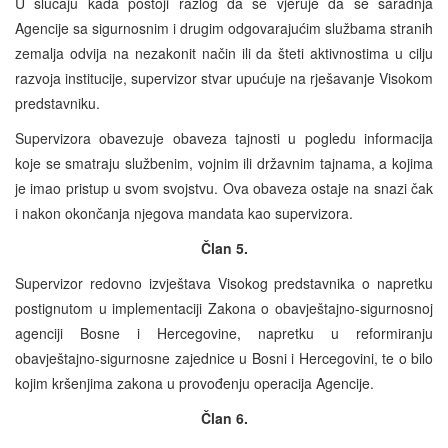
U slučaju kada postoji razlog da se vjeruje da se saradnja
Agencije sa sigurnosnim i drugim odgovarajućim službama stranih
zemalja odvija na nezakonit način ili da šteti aktivnostima u cilju
razvoja institucije, supervizor stvar upućuje na rješavanje Visokom
predstavniku.
Supervizora obavezuje obaveza tajnosti u pogledu informacija
koje se smatraju službenim, vojnim ili državnim tajnama, a kojima
je imao pristup u svom svojstvu. Ova obaveza ostaje na snazi čak
i nakon okončanja njegova mandata kao supervizora.
Član 5.
Supervizor redovno izvještava Visokog predstavnika o napretku
postignutom u implementaciji Zakona o obavještajno-sigurnosnoj
agenciji Bosne i Hercegovine, napretku u reformiranju
obavještajno-sigurnosne zajednice u Bosni i Hercegovini, te o bilo
kojim kršenjima zakona u provođenju operacija Agencije.
Član 6.