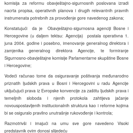
komisija za reformu obavještajno-sigurnosnih poslovana izradi
nacrta propisa, operativnih planova i drugih relevantnih pravnih
instrumenata potrebnih za provođenje gore navedenog zakona;
Konstatujući da je Obavještajno-sigurnosna agenciji Bosne i
Hercegovine (u daljem tektsu: Agencija) postala operativna 1.
juna 2004. godine i posebno, imenovanje generalnog direktora i
zamjenika generalnog direktora Agencije, te formiranje
Sigurnosno-obavještajne komisije Parlamentarne skupštine Bosne
i Hercegovine;
Vodeći računao tome da osiguravanje poštivanja međunarodno
priznatih ljudskih prava u Bosni i Hercegovini u radu Agencije
uključujući prava iz Evropske konvencije za zaštitu ljudskih prava i
temeljnih sloboda i njenih protokola zahtijeva jačanje
novouspostavljenih institucionalnih struktura kao i reforme kojima
bi se osiguralo pravilno unutrašnje rukovođenje i kontrola;
Razmotrivši i imajući na umu sve gore navedeno Visoki
predstavnik ovim donosi slijedeću