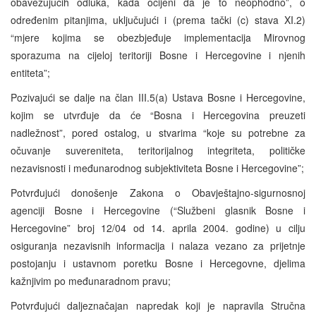
obavezujućih odluka, kada ocijeni da je to neophodno”, o
određenim pitanjima, uključujući i (prema tački (c) stava XI.2)
“mjere kojima se obezbjeđuje implementacija Mirovnog
sporazuma na cijeloj teritoriji Bosne i Hercegovine i njenih
entiteta”;
Pozivajući se dalje na član III.5(a) Ustava Bosne i Hercegovine,
kojim se utvrđuje da će “Bosna i Hercegovina preuzeti
nadležnost”, pored ostalog, u stvarima “koje su potrebne za
očuvanje suvereniteta, teritorijalnog integriteta, političke
nezavisnosti i međunarodnog subjektiviteta Bosne i Hercegovine”;
Potvrđujući donošenje Zakona o Obavještajno-sigurnosnoj
agenciji Bosne i Hercegovine (“Službeni glasnik Bosne i
Hercegovine” broj 12/04 od 14. aprila 2004. godine) u cilju
osiguranja nezavisnih informacija i nalaza vezano za prijetnje
postojanju i ustavnom poretku Bosne i Hercegovne, djelima
kažnjivim po međunaradnom pravu;
Potvrđujući daljeznačajan napredak koji je napravila Stručna