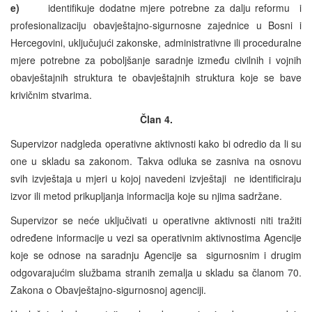
e)
identifikuje dodatne mjere potrebne za dalju reformu i
profesionalizaciju obavještajno-sigurnosne zajednice u Bosni i
Hercegovini, uključujući zakonske, administrativne ili proceduralne
mjere potrebne za poboljšanje saradnje između civilnih i vojnih
obavještajnih struktura te obavještajnih struktura koje se bave
krivičnim stvarima.
Član 4.
Supervizor nadgleda operativne aktivnosti kako bi odredio da li su
one u skladu sa zakonom. Takva odluka se zasniva na osnovu
svih izvještaja u mjeri u kojoj navedeni izvještaji ne identificiraju
izvor ili metod prikupljanja informacija koje su njima sadržane.
Supervizor se neće uključivati u operativne aktivnosti niti tražiti
određene informacije u vezi sa operativnim aktivnostima Agencije
koje se odnose na saradnju Agencije sa sigurnosnim i drugim
odgovarajućim službama stranih zemalja u skladu sa članom 70.
Zakona o Obavještajno-sigurnosnoj agenciji.