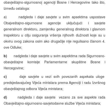
obavještajno-sigurnosnoj agenciji Bosne i Hercegovine tako što,
između ostaloga:
a) nadgleda i daje savjete u svim apsektima uspostave
Obajveštajno-sigurnosne agencije uključujući i savjete
generalnom direktoru, zamjeniku generalnog direktora i glavnom
inspektoru u cilju osiguranja vršenja njihovih dužnosti koje su u
okviru ovog zakona osim ako drugačije nije regulisano članom 4.
ove Odluke;
b)
nadgleda i daje savjete u svim aspektima rada Sigurnosno-
obavještajne komisije Parlamentarne skupštine Bosne i
Hercegovine;
c)
daje savjete u vezi svih povezanih aspekata uloge
predsjedavajućeg Vijeća ministara prema Agenciji i radu Izvršnog
obavještajnog odbora Vijeća ministara;
d)
nadgleda i daje savjete vezano za sve aspekte rada
Obavještajno-sigurnosno-savjetodavne službe Vijeća ministara;