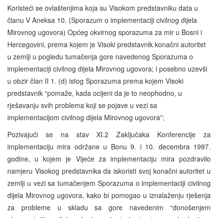
Koristeći se ovlaštenjima koja su Visokom predstavniku data u
članu V Aneksa 10. (Sporazum o implementaciji civilnog dijela
Mirovnog ugovora) Općeg okvirnog sporazuma za mir u Bosni i
Hercegovini, prema kojem je Visoki predstavnik konačni autoritet
u zemlji u pogledu tumačenja gore navedenog Sporazuma o
implementaciji civilnog dijela Mirovnog ugovora; i posebno uzevši
u obzir član II 1. (d) istog Sporazuma prema kojem Visoki
predstavnik “pomaže, kada ocijeni da je to neophodno, u
rješavanju svih problema koji se pojave u vezi sa
implementacijom civilnog dijela Mirovnog ugovora”;
Pozivajući se na stav XI.2 Zaključaka Konferencije za
implementaciju mira održane u Bonu 9. i 10. decembra 1997.
godine, u kojem je Vijeće za implementaciju mira pozdravilo
namjeru Visokog predstavnika da iskoristi svoj konačni autoritet u
zemlji u vezi sa tumačenjem Sporazuma o implementaciji civilnog
dijela Mirovnog ugovora, kako bi pomogao u iznalaženju rješenja
za probleme u skladu sa gore navedenim “donošenjem