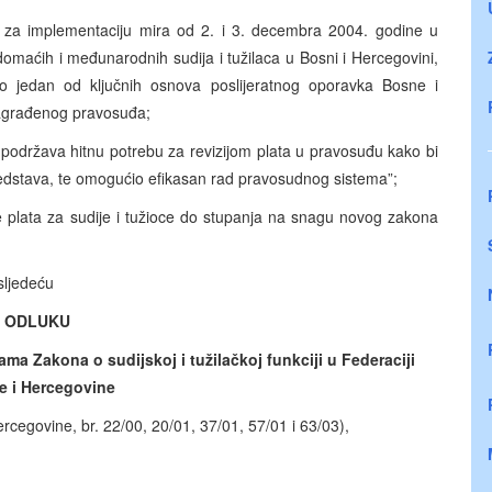
za implementaciju mira od 2. i 3. decembra 2004. godine u
omaćih i međunarodnih sudija i tužilaca u Bosni i Hercegovini,
o jedan od ključnih osnova poslijeratnog oporavka Bosne i
nagrađenog pravosuđa;
održava hitnu potrebu za revizijom plata u pravosuđu kako bi
redstava, te omogućio efikasan rad pravosudnog sistema”;
e plata za sudije i tužioce do stupanja na snagu novog zakona
sljedeću
ODLUKU
 Zakona o sudijskoj i tužilačkoj funkciji u Federaciji
e i Hercegovine
cegovine, br. 22/00, 20/01, 37/01, 57/01 i 63/03),