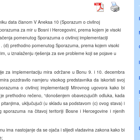
niku data članom V Aneksa 10 (Sporazum o civilnoj
orazuma za mir u Bosni i Hercegovini, prema kojem je visoki
umačenja pomenutog Sporazuma o civilnoj implementaciji
. 1. (d) prethodno pomenutog Sporazuma, prema kojem visoki
m, u iznalaženju rješenja za sve probleme koji se pojave u
cije za implementaciju mira održane u Bonu 9. i 10. decembra
mira pozdravilo namjeru visokog predstavnika da iskoristi svoj
porazuma o civilnoj implementaciji Mirovnog ugovora kako bi
 je prethodno rečeno, “donošenjem obavezujućih odluka, kada
itanjima, uključujući (u skladu sa podstavom (c) ovog stava) i
 sporazuma na čitavoj teritoriji Bosne i Hercegovine i njenih
nu ima nastojanje da se ojača i slijedi vladavina zakona kako bi
e;