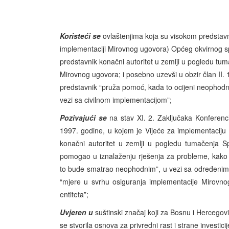
Koristeći se
ovlaštenjima koja su visokom predstav
implementaciji Mirovnog ugovora) Općeg okvirnog sp
predstavnik konačni autoritet u zemlji u pogledu t
Mirovnog ugovora; i posebno uzevši u obzir član II
predstavnik “pruža pomoć, kada to ocijeni neophodni
vezi sa civilnom implementacijom”;
Pozivajući se
na stav XI. 2. Zaključaka Konferen
1997. godine, u kojem je Vijeće za implementaciju 
konačni autoritet u zemlji u pogledu tumačenja S
pomogao u iznalaženju rješenja za probleme, kako
to bude smatrao neophodnim”, u vezi sa određenim p
“mjere u svrhu osiguranja implementacije Mirovnog
entiteta”;
Uvjeren u
suštinski značaj koji za Bosnu i Hercegovi
se stvorila osnova za privredni rast i strane investicij