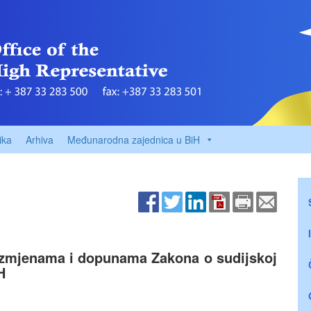
ika
Arhiva
Međunarodna zajednica u BiH
izmjenama i dopunama Zakona o sudijskoj
H