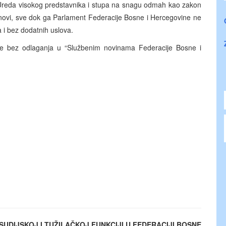
i Ureda visokog predstavnika i stupa na snagu odmah kao zakon
novi, sve dok ga Parlament Federacije Bosne i Hercegovine ne
 i bez dodatnih uslova.
e bez odlaganja u “Službenim novinama Federacije Bosne i
UDIJSKOJ I TUŽILAČKOJ FUNKCIJI U FEDERACIJI BOSNE