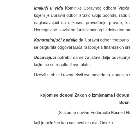
Imajući u vidu
Kominike Upravnog odbora Vijeća 
kojem je Upravni odbor izrazio svoju podršku radu d
naglašavajući da efikasno provođenje pravde, ka
Hercegovine, zavisi od funkcionalnog i adekvatno 
Konstatirajući nadalje
da Upravni odbor “potpuno p
se osigurala odgovarajuća raspodjela finansijskih s
Uočavajući
potrebu da se zaustavi dalje povećanj
kojim će se regulirati ove plate,
Uzevši u obzir i razmotrivši sve navedeno, donosim 
kojom se donosi Zakon o izmjenama i dopunama
Bosn
(Službene novine Federacije Bosne i Her
koji je priložen kao sastavni dio ove Odluke.