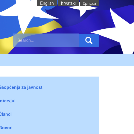
English
hrvatski
cрпски
Saopćenja za javnost
Intervjui
Članci
Govori