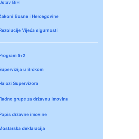
Ustav BiH
Zakoni Bosne i Hercegovine
Rezolucije Vijeća sigurnosti
Program 5+2
Supervizija u Brčkom
Nalozi Supervizora
Radne grupe za državnu imovinu
Popis državne imovine
Mostarska deklaracija