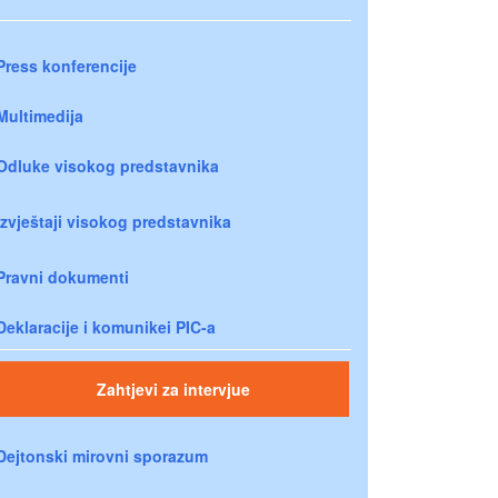
Press konferencije
Multimedija
Odluke visokog predstavnika
Izvještaji visokog predstavnika
Pravni dokumenti
Deklaracije i komunikei PIC-a
Zahtjevi za intervjue
Dejtonski mirovni sporazum