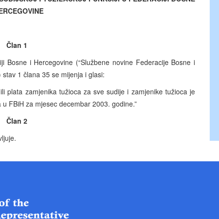
HERCEGOVINE
Član 1
aciji Bosne i Hercegovine (“Službene novine Federacije Bosne i
stav 1 člana 35 se mijenja i glasi:
li plata zamjenika tužioca za sve sudije i zamjenike tužioca je
ika u FBiH za mjesec decembar 2003. godine.”
Član 2
juje.