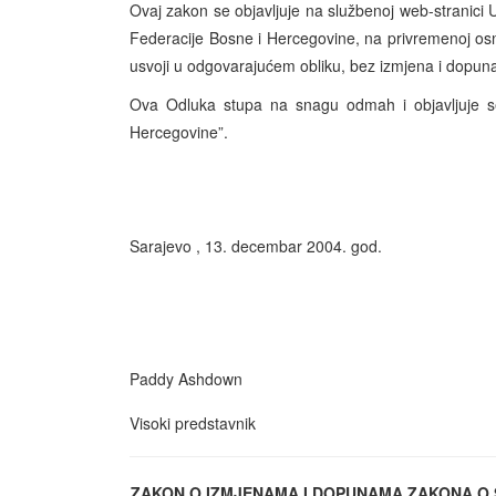
Ovaj zakon se objavljuje na službenoj web-stranic
Federacije Bosne i Hercegovine, na privremenoj os
usvoji u odgovarajućem obliku, bez izmjena i dopuna
Ova Odluka stupa na snagu odmah i objavljuje s
Hercegovine”.
Sarajevo , 13. decembar 2004. god.
Paddy Ashdown
Visoki predstavnik
ZAKON O IZMJENAMA I DOPUNAMA ZAKONA O S